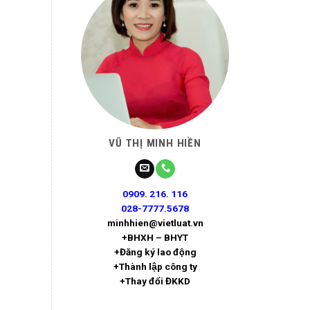
VŨ THỊ MINH HIỀN
0909. 216. 116
028-7777.5678
minhhien@vietluat.vn
+BHXH – BHYT
+Đăng ký lao động
+Thành lập công ty
+Thay đổi ĐKKD