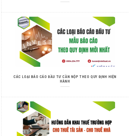
CÁC LOẠI BÁO CÁO ĐẦU TƯ CẦN NỘP THEO QUY ĐỊNH HIỆN
HÀNH