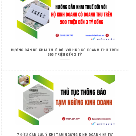
HƯỚNG DẪN KÊ KHAI THUẾ ĐỐI VỚI HKD CÓ DOANH THU TRÊN
500 TRIỆU ĐẾN 3 TỶ
7 ĐIỀU CẦN LƯU Ý KHI TẠM NGỪNG KINH DOANH KỂ TỪ