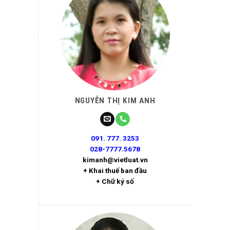
NGUYỄN THỊ KIM ANH
091. 777. 3253
028-7777.5678
kimanh@vietluat.vn
+ Khai thuế ban đầu
+ Chữ ký số