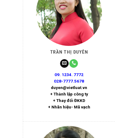
TRẦN THỊ DUYÊN
09. 1234. 7772
028-7777.5678
duyen@vietluat.vn
+ Thành lập công ty
+ Thay đổi ĐKKD
+ Nhãn hiệu- Mã vạch