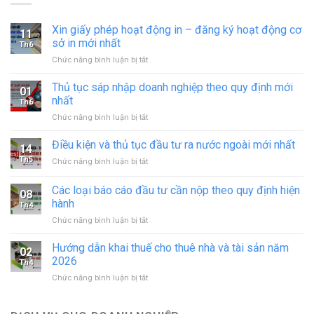
Xin giấy phép hoạt động in – đăng ký hoạt động cơ
11
sở in mới nhất
Th6
ở
Chức năng bình luận bị tắt
Xin
giấy
Thủ tục sáp nhập doanh nghiệp theo quy định mới
01
phép
nhất
Th6
hoạt
ở
Chức năng bình luận bị tắt
động
Thủ
in
tục
Điều kiện và thủ tục đầu tư ra nước ngoài mới nhất
–
14
sáp
đăng
Th5
ở
Chức năng bình luận bị tắt
nhập
ký
Điều
doanh
hoạt
kiện
Các loại báo cáo đầu tư cần nộp theo quy định hiện
nghiệp
động
08
và
theo
hành
cơ
Th4
thủ
quy
sở
ở
Chức năng bình luận bị tắt
tục
định
in
Các
đầu
mới
mới
loại
tư
Hướng dẫn khai thuế cho thuê nhà và tài sản năm
nhất
02
nhất
báo
ra
2026
Th4
cáo
nước
ở
Chức năng bình luận bị tắt
đầu
ngoài
Hướng
tư
mới
dẫn
cần
nhất
khai