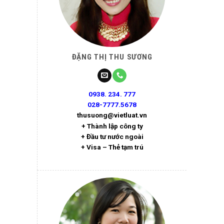
ĐẶNG THỊ THU SƯƠNG
0938. 234. 777
028-7777.5678
thusuong@vietluat.vn
+ Thành lập công ty
+ Đầu tư nước ngoài
+ Visa – Thẻ tạm trú