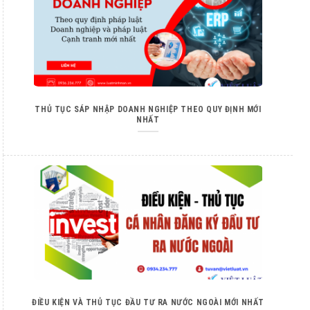
THỦ TỤC SÁP NHẬP DOANH NGHIỆP THEO QUY ĐỊNH MỚI
NHẤT
ĐIỀU KIỆN VÀ THỦ TỤC ĐẦU TƯ RA NƯỚC NGOÀI MỚI NHẤT