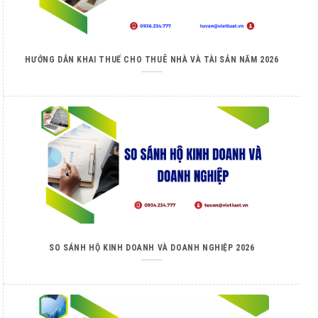
HƯỚNG DẪN KHAI THUẾ CHO THUÊ NHÀ VÀ TÀI SẢN NĂM 2026
SO SÁNH HỘ KINH DOANH VÀ DOANH NGHIỆP 2026