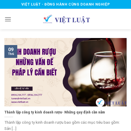
Skip
VIỆT LUẬT - ĐỒNG HÀNH CÙNG DOANH NGHIỆP
to
content
09
Th6
Thành lập công ty kinh doanh rượu- Những quy định cần nắm
Thành lập công ty kinh doanh rượu bao gồm các mục tiêu bao gồm:
Sản [...]