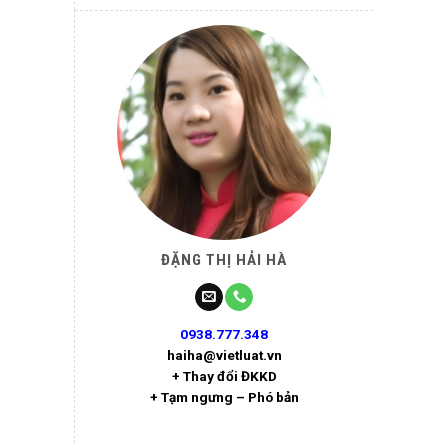
ĐẶNG THỊ HẢI HÀ
0938.777.348
haiha@vietluat.vn
+ Thay đổi ĐKKD
+ Tạm ngưng – Phó bản