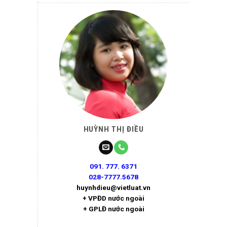
HUỲNH THỊ ĐIỀU
091. 777. 6371
028-7777.5678
huynhdieu@vietluat.vn
+ VPĐD nước ngoài
+ GPLĐ nước ngoài