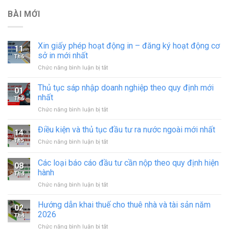
BÀI MỚI
Xin giấy phép hoạt động in – đăng ký hoạt động cơ
11
sở in mới nhất
Th6
ở
Chức năng bình luận bị tắt
Xin
giấy
Thủ tục sáp nhập doanh nghiệp theo quy định mới
01
phép
nhất
Th6
hoạt
ở
Chức năng bình luận bị tắt
động
Thủ
in
tục
Điều kiện và thủ tục đầu tư ra nước ngoài mới nhất
–
14
sáp
đăng
Th5
ở
Chức năng bình luận bị tắt
nhập
ký
Điều
doanh
hoạt
kiện
Các loại báo cáo đầu tư cần nộp theo quy định hiện
nghiệp
động
08
và
theo
hành
cơ
Th4
thủ
quy
sở
ở
Chức năng bình luận bị tắt
tục
định
in
Các
đầu
mới
mới
loại
tư
Hướng dẫn khai thuế cho thuê nhà và tài sản năm
nhất
02
nhất
báo
ra
2026
Th4
cáo
nước
ở
Chức năng bình luận bị tắt
đầu
ngoài