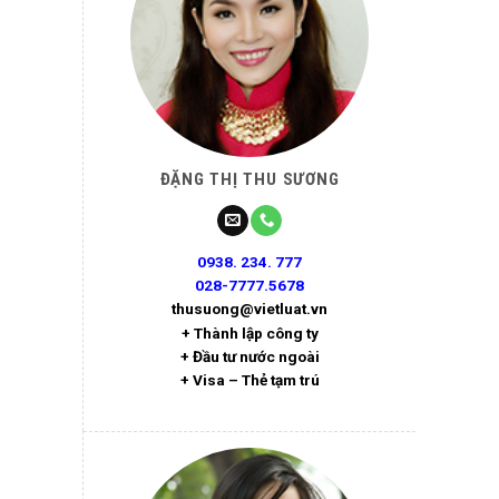
ĐẶNG THỊ THU SƯƠNG
0938. 234. 777
028-7777.5678
thusuong@vietluat.vn
+ Thành lập công ty
+ Đầu tư nước ngoài
+ Visa – Thẻ tạm trú