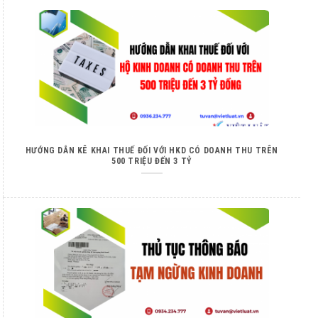
HƯỚNG DẪN KÊ KHAI THUẾ ĐỐI VỚI HKD CÓ DOANH THU TRÊN
500 TRIỆU ĐẾN 3 TỶ