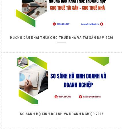
HƯỚNG DẪN KHAI THUẾ CHO THUÊ NHÀ VÀ TÀI SẢN NĂM 2026
SO SÁNH HỘ KINH DOANH VÀ DOANH NGHIỆP 2026