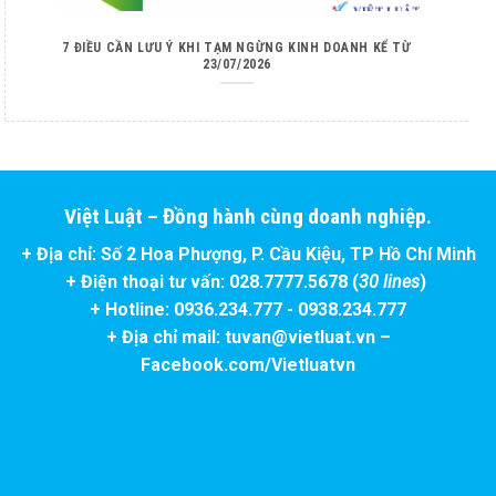
7 ĐIỀU CẦN LƯU Ý KHI TẠM NGỪNG KINH DOANH KỂ TỪ
23/07/2026
Việt Luật – Đồng hành cùng doanh nghiệp.
+ Địa chỉ: Số 2 Hoa Phượng, P. Cầu Kiệu, TP Hồ Chí Minh
+ Điện thoại tư vấn: 028.7777.5678 (
30 lines
)
+ Hotline: 0936.234.777 - 0938.234.777
+ Địa chỉ mail: tuvan@vietluat.vn –
Facebook.com/Vietluatvn