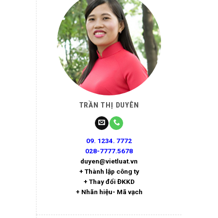
TRẦN THỊ DUYÊN
09. 1234. 7772
028-7777.5678
duyen@vietluat.vn
+ Thành lập công ty
+ Thay đổi ĐKKD
+ Nhãn hiệu- Mã vạch