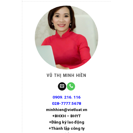
VŨ THỊ MINH HIỀN
0909. 216. 116
028-7777.5678
minhhien@vietluat.vn
+BHXH – BHYT
+Đăng ký lao động
+Thành lập công ty