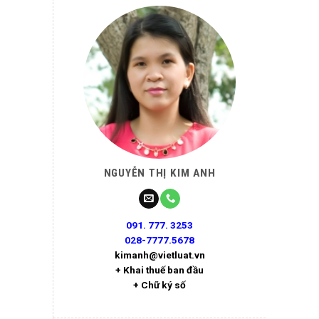
NGUYỄN THỊ KIM ANH
091. 777. 3253
028-7777.5678
kimanh@vietluat.vn
+ Khai thuế ban đầu
+ Chữ ký số