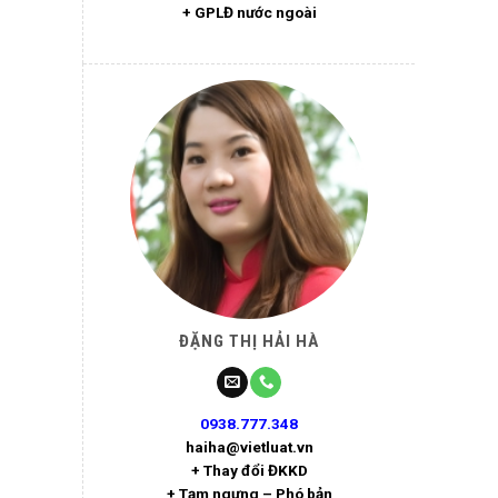
+ GPLĐ nước ngoài
ĐẶNG THỊ HẢI HÀ
0938.777.348
haiha@vietluat.vn
+ Thay đổi ĐKKD
+ Tạm ngưng – Phó bản