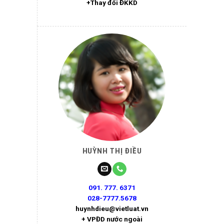
+Thay đổi ĐKKD
HUỲNH THỊ ĐIỀU
091. 777. 6371
028-7777.5678
huynhdieu@vietluat.vn
+ VPĐD nước ngoài