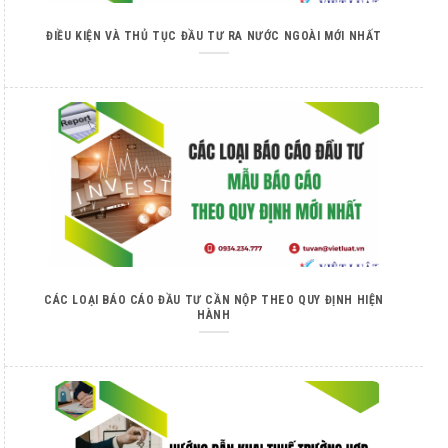
ĐIỀU KIỆN VÀ THỦ TỤC ĐẦU TƯ RA NƯỚC NGOÀI MỚI NHẤT
CÁC LOẠI BÁO CÁO ĐẦU TƯ CẦN NỘP THEO QUY ĐỊNH HIỆN
HÀNH