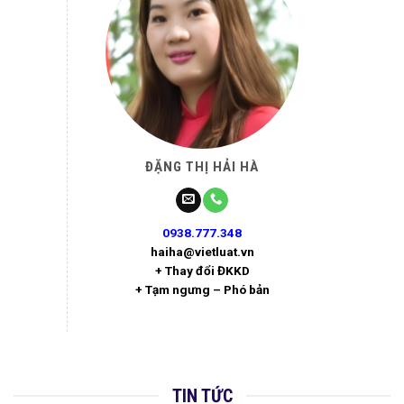
ĐẶNG THỊ HẢI HÀ
0938.777.348
haiha@vietluat.vn
+ Thay đổi ĐKKD
+ Tạm ngưng – Phó bản
TIN TỨC