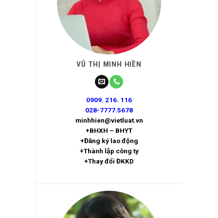
VŨ THỊ MINH HIỀN
0909. 216. 116
028-7777.5678
minhhien@vietluat.vn
+BHXH – BHYT
+Đăng ký lao động
+Thành lập công ty
+Thay đổi ĐKKD