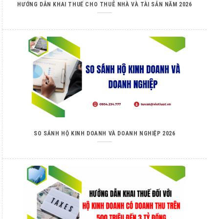
HƯỚNG DẪN KHAI THUẾ CHO THUÊ NHÀ VÀ TÀI SẢN NĂM 2026
SO SÁNH HỘ KINH DOANH VÀ DOANH NGHIỆP 2026