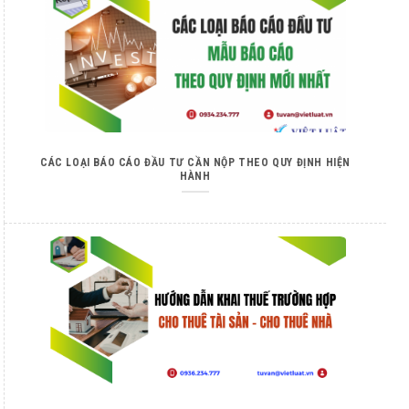
CÁC LOẠI BÁO CÁO ĐẦU TƯ CẦN NỘP THEO QUY ĐỊNH HIỆN
HÀNH