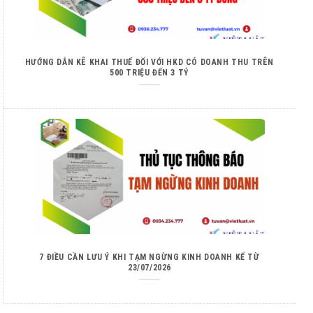
HƯỚNG DẪN KÊ KHAI THUẾ ĐỐI VỚI HKD CÓ DOANH THU TRÊN
500 TRIỆU ĐẾN 3 TỶ
7 ĐIỀU CẦN LƯU Ý KHI TẠM NGỪNG KINH DOANH KỂ TỪ
23/07/2026