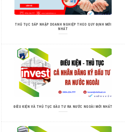
THỦ TỤC SÁP NHẬP DOANH NGHIỆP THEO QUY ĐỊNH MỚI
NHẤT
ĐIỀU KIỆN VÀ THỦ TỤC ĐẦU TƯ RA NƯỚC NGOÀI MỚI NHẤT