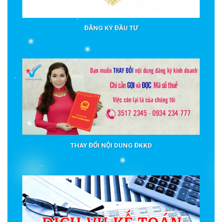
ĐĂNG KÝ ĐẦU TƯ
THAY ĐỔI NỘI DUNG ĐKKD