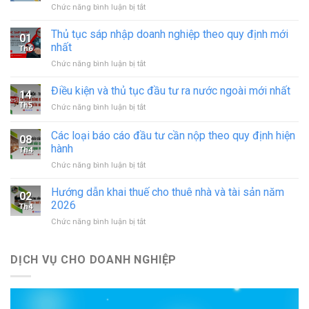
ở
Chức năng bình luận bị tắt
Xin
giấy
Thủ tục sáp nhập doanh nghiệp theo quy định mới
01
phép
nhất
Th6
hoạt
ở
Chức năng bình luận bị tắt
động
Thủ
in
tục
Điều kiện và thủ tục đầu tư ra nước ngoài mới nhất
–
14
sáp
đăng
Th5
ở
Chức năng bình luận bị tắt
nhập
ký
Điều
doanh
hoạt
kiện
Các loại báo cáo đầu tư cần nộp theo quy định hiện
nghiệp
động
08
và
theo
hành
cơ
Th4
thủ
quy
sở
ở
Chức năng bình luận bị tắt
tục
định
in
Các
đầu
mới
mới
loại
tư
Hướng dẫn khai thuế cho thuê nhà và tài sản năm
nhất
02
nhất
báo
ra
2026
Th4
cáo
nước
ở
Chức năng bình luận bị tắt
đầu
ngoài
Hướng
tư
mới
dẫn
cần
nhất
khai
DỊCH VỤ CHO DOANH NGHIỆP
nộp
thuế
theo
cho
quy
thuê
định
nhà
hiện