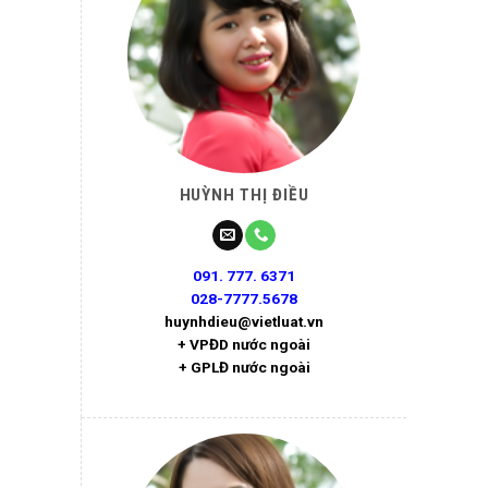
HUỲNH THỊ ĐIỀU
091. 777. 6371
028-7777.5678
huynhdieu@vietluat.vn
+ VPĐD nước ngoài
+ GPLĐ nước ngoài