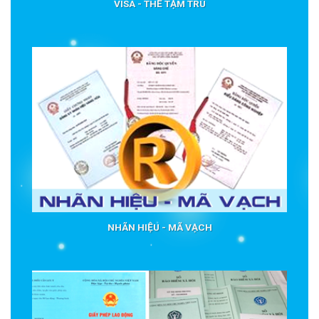
VISA - THẺ TẠM TRÚ
NHÃN HIỆU - MÃ VẠCH