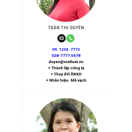
TRẦN THỊ DUYÊN
09. 1234. 7772
028-7777.5678
duyen@vietluat.vn
+ Thành lập công ty
+ Thay đổi ĐKKD
+ Nhãn hiệu- Mã vạch