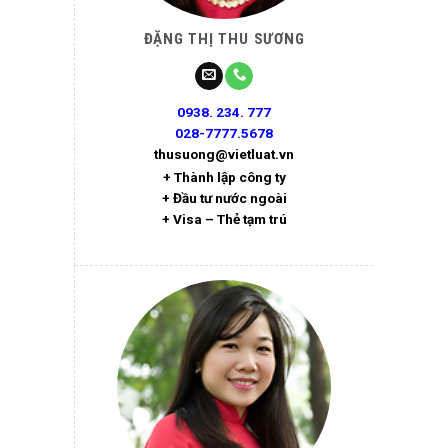
ĐẶNG THỊ THU SƯƠNG
0938. 234. 777
028-7777.5678
thusuong@vietluat.vn
+ Thành lập công ty
+ Đầu tư nước ngoài
+ Visa – Thẻ tạm trú