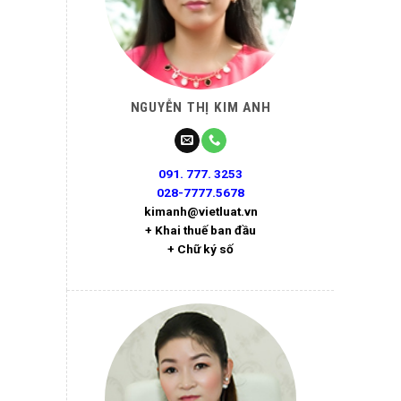
NGUYỄN THỊ KIM ANH
091. 777. 3253
028-7777.5678
kimanh@vietluat.vn
+ Khai thuế ban đầu
+ Chữ ký số