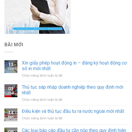
BÀI MỚI
Xin giấy phép hoạt động in – đăng ký hoạt động cơ
11
sở in mới nhất
Th6
ở
Chức năng bình luận bị tắt
Xin
giấy
Thủ tục sáp nhập doanh nghiệp theo quy định mới
01
phép
nhất
Th6
hoạt
ở
Chức năng bình luận bị tắt
động
Thủ
in
tục
Điều kiện và thủ tục đầu tư ra nước ngoài mới nhất
–
14
sáp
đăng
Th5
ở
Chức năng bình luận bị tắt
nhập
ký
Điều
doanh
hoạt
kiện
Các loại báo cáo đầu tư cần nộp theo quy định hiện
nghiệp
động