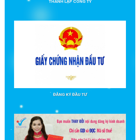
THÀNH LẬP CÔNG TY
ĐĂNG KÝ ĐẦU TƯ