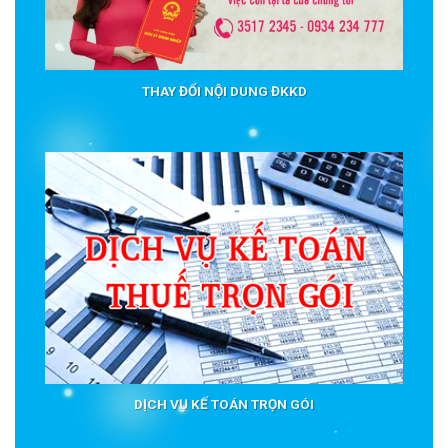
THAY ĐỔI NỘI DUNG ĐKKD
DỊCH VỤ KẾ TOÁN TRỌN GÓI