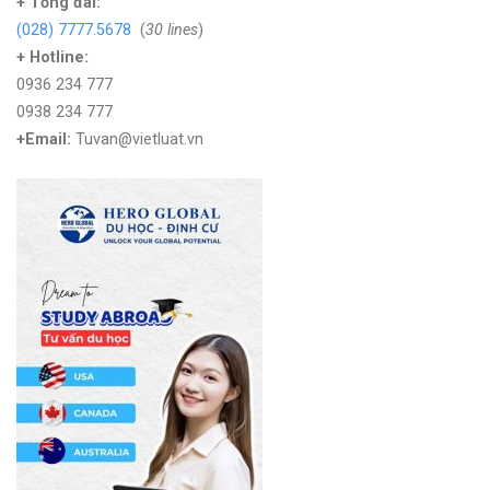
+
Tổng đài:
(028) 7777.5678
(
30 lines
)
+ Hotline:
0936 234 777
0938 234 777
+Email:
Tuvan@vietluat.vn