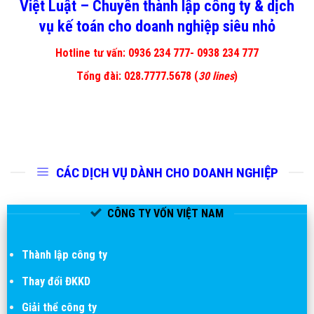
Việt Luật – Chuyên thành lập công ty & dịch
vụ kế toán cho doanh nghiệp siêu nhỏ
Hotline tư vấn: 0936 234 777- 0938 234 777
Tổng đài:
028.7777.5678
(
30 lines
)
CÁC DỊCH VỤ DÀNH CHO DOANH NGHIỆP
CÔNG TY VỐN VIỆT NAM
Thành lập công ty
Thay đổi ĐKKD
Giải thể công ty