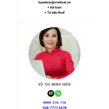
tuyetmai@vietluat.vn
+ Kế toán
+ Tư vấn thuế
VŨ THỊ MINH HIỀN
0909. 216. 116
028-7777.5678