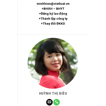
minhhien@vietluat.vn
+BHXH – BHYT
+Đăng ký lao động
+Thành lập công ty
+Thay đổi ĐKKD
HUỲNH THỊ ĐIỀU