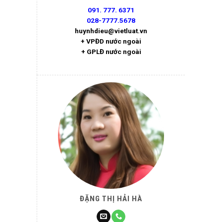
091. 777. 6371
028-7777.5678
huynhdieu@vietluat.vn
+ VPĐD nước ngoài
+ GPLĐ nước ngoài
ĐẶNG THỊ HẢI HÀ