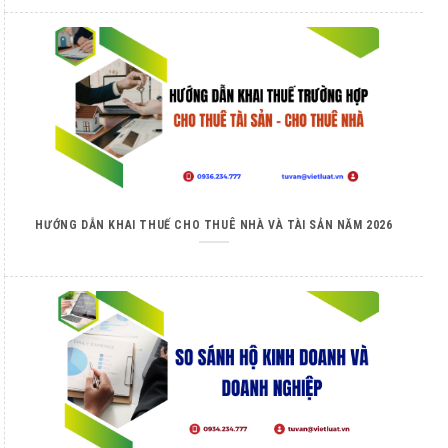
HƯỚNG DẪN KHAI THUẾ CHO THUÊ NHÀ VÀ TÀI SẢN NĂM 2026