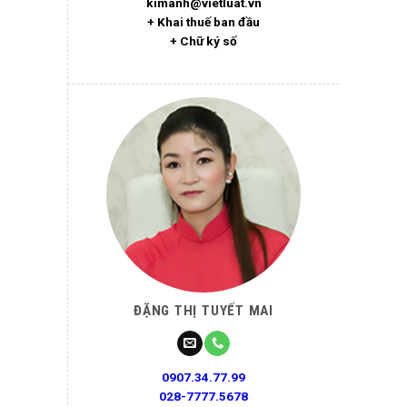
kimanh@vietluat.vn
+ Khai thuế ban đầu
+ Chữ ký số
ĐẶNG THỊ TUYẾT MAI
0907.34.77.99
028-7777.5678