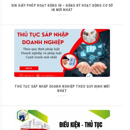
XIN GIẤY PHÉP HOẠT ĐỘNG IN – ĐĂNG KÝ HOẠT ĐỘNG CƠ SỞ
IN MỚI NHẤT
THỦ TỤC SÁP NHẬP DOANH NGHIỆP THEO QUY ĐỊNH MỚI
NHẤT