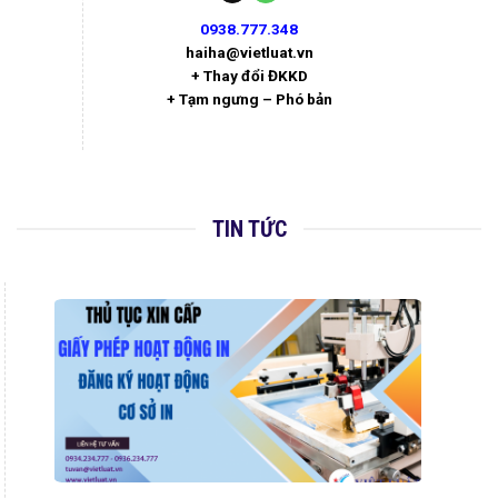
0938.777.348
haiha@vietluat.vn
+ Thay đổi ĐKKD
+ Tạm ngưng – Phó bản
TIN TỨC