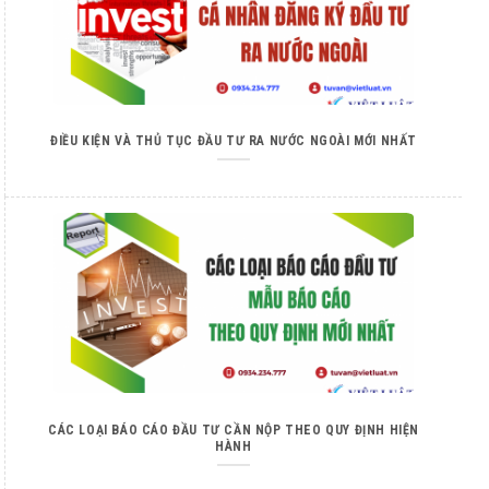
ĐIỀU KIỆN VÀ THỦ TỤC ĐẦU TƯ RA NƯỚC NGOÀI MỚI NHẤT
CÁC LOẠI BÁO CÁO ĐẦU TƯ CẦN NỘP THEO QUY ĐỊNH HIỆN
HÀNH