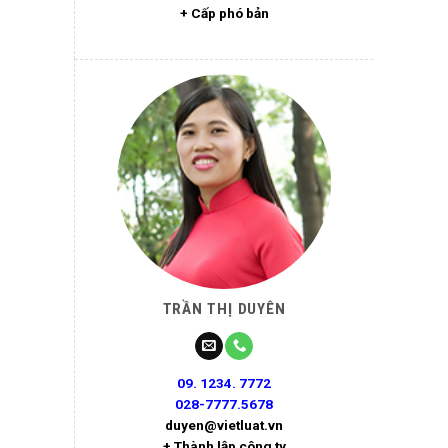
+ Cấp phó bản
TRẦN THỊ DUYÊN
09. 1234. 7772
028-7777.5678
duyen@vietluat.vn
+ Thành lập công ty