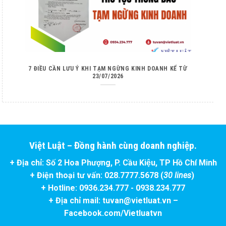
7 ĐIỀU CẦN LƯU Ý KHI TẠM NGỪNG KINH DOANH KỂ TỪ
23/07/2026
Việt Luật – Đồng hành cùng doanh nghiệp.
+ Địa chỉ: Số 2 Hoa Phượng, P. Cầu Kiệu, TP Hồ Chí Minh
+ Điện thoại tư vấn: 028.7777.5678 (
30 lines
)
+ Hotline: 0936.234.777 - 0938.234.777
+ Địa chỉ mail: tuvan@vietluat.vn –
Facebook.com/Vietluatvn