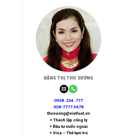
ĐẶNG THỊ THU SƯƠNG
0938. 234. 777
028-7777.5678
thusuong@vietluat.vn
+ Thành lập công ty
+ Đầu tư nước ngoài
+ Visa – Thẻ tạm trú