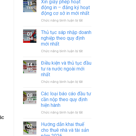
Xin giấy phép hoạt
11
động in – đăng ký hoạt
Th6
động cơ sở in mới nhất
ở
Chức năng bình luận bị tắt
Xin
giấy
Thủ tục sáp nhập doanh
01
phép
nghiệp theo quy định
Th6
hoạt
mới nhất
động
ở
Chức năng bình luận bị tắt
in
Thủ
–
tục
đăng
Điều kiện và thủ tục đầu
14
sáp
ký
tư ra nước ngoài mới
Th5
nhập
hoạt
nhất
doanh
động
ở
Chức năng bình luận bị tắt
nghiệp
cơ
Điều
theo
sở
kiện
quy
in
Các loại báo cáo đầu tư
08
và
định
mới
cần nộp theo quy định
Th4
thủ
mới
nhất
hiện hành
tục
nhất
ở
Chức năng bình luận bị tắt
đầu
ác
Các
tư
loại
ra
Hướng dẫn khai thuế
02
báo
nước
cho thuê nhà và tài sản
Th4
cáo
ngoài
năm 2026