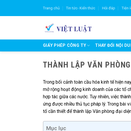
Skip
Trang chủ
Tin tức- Kiến thức
Hỏi đáp
Tiện 
to
content
GIẤY PHÉP CÔNG TY
THAY ĐỔI NỘI D
THÀNH LẬP VĂN PHÒNG 
Trong bối cảnh toàn cầu hóa kinh tế hiện na
mở rộng hoạt động kinh doanh của các tổ ch
hợp tác giữa các nước. Tuy nhiên, việc thàn
ứng được nhiều thủ tục pháp lý. Trong bài vi
tố cần thiết để thành lập Văn phòng đại di
Mục lục