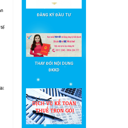
ạn
ĐĂNG KÝ ĐẦU TƯ
 tế
THAY ĐỔI NỘI DUNG
ĐKKD
ài: