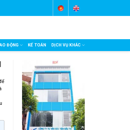
AO ĐỘNG
KẾ TOÁN
DỊCH VỤ KHÁC
M
để
à
ếu