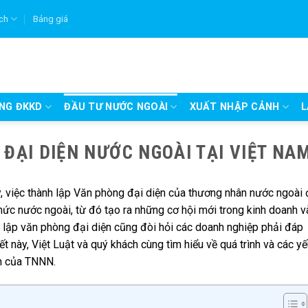
ích
Bảng giá
UNG ĐKKD
ĐẦU TƯ NƯỚC NGOÀI
XUẤT NHẬP CẢNH
L
ĐẠI DIỆN NƯỚC NGOÀI TẠI VIỆT NA
y, việc thành lập Văn phòng đại diện của thương nhân nước ngoài 
ức nước ngoài, từ đó tạo ra những cơ hội mới trong kinh doanh v
h lập văn phòng đại diện cũng đòi hỏi các doanh nghiệp phải đáp
ết này, Việt Luật và quý khách cùng tìm hiểu về quá trình và các y
ện của TNNN.