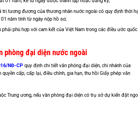
ất 01 năm, kể từ ngày được thành lập hoặc đăng ký;
á trị tương đương của thương nhân nước ngoài có quy định thời h
à 01 năm tính từ ngày nộp hồ sơ;
 phải phù hợp với cam kết của Việt Nam trong các điều ước quốc
n phòng đại diện nước ngoài
2016/NĐ-CP
quy định chi tiết văn phòng đại diện, chi nhánh của
quyền cấp, cấp lại, điều chỉnh, gia hạn, thu hồi Giấy phép văn
uộc Trung ương, nếu văn phòng đại diện có trụ sở dự kiến đặt ngo