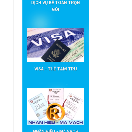
DỊCH VỤ KẾ TOÁN TRỌN
GÓI
ó
VISA - THẺ TẠM TRÚ
NHÃN HIỆU - MÃ VẠCH