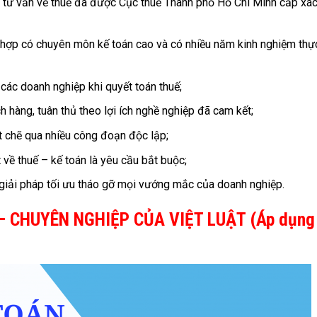
ụ tư vấn về thuế đã được Cục thuế Thành phố Hồ Chí Minh cấp xá
g hợp có chuyên môn kế toán cao và có nhiều năm kinh nghiệm thự
o các doanh nghiệp khi quyết toán thuế;
ch hàng, tuân thủ theo lợi ích nghề nghiệp đã cam kết;
ặt chẽ qua nhiều công đoạn độc lập;
về thuế – kế toán là yêu cầu bắt buộc;
 giải pháp tối ưu tháo gỡ mọi vướng mắc của doanh nghiệp.
– CHUYÊN NGHIỆP CỦA VIỆT LUẬT (Áp dụng