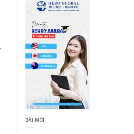
.
BÀI MỚI