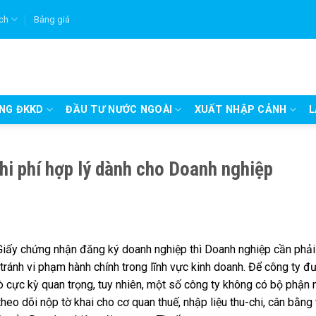
ích
Bảng giá
UNG ĐKKD
ĐẦU TƯ NƯỚC NGOÀI
XUẤT NHẬP CẢNH
L
Chi phí hợp lý dành cho Doanh nghiệp
 Giấy chứng nhận đăng ký doanh nghiệp thì Doanh nghiệp cần phải
ránh vi phạm hành chính trong lĩnh vực kinh doanh. Để công ty đ
rò cực kỳ quan trọng, tuy nhiên, một số công ty không có bộ phận 
heo dõi nộp tờ khai cho cơ quan thuế, nhập liệu thu-chi, cân bằng 