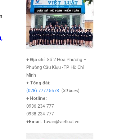
m
i,
+ Địa chỉ
: Số 2 Hoa Phượng –
Phường Cầu Kiệu -TP. Hồ Chí
Minh
+
Tổng đài:
(028) 7777.5678
(
30 lines
)
+ Hotline:
0936 234 777
0938 234 777
+Email:
Tuvan@vietluat.vn