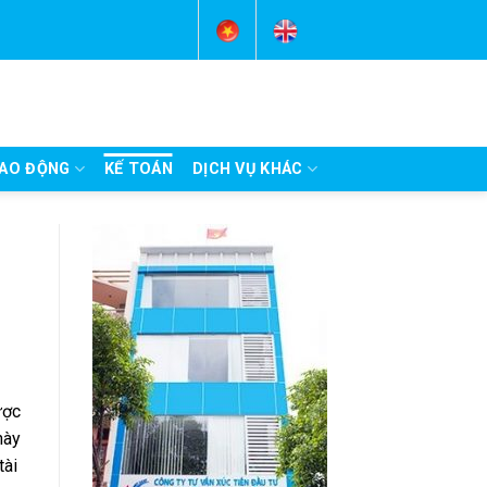
AO ĐỘNG
KẾ TOÁN
DỊCH VỤ KHÁC
ược
này
tài