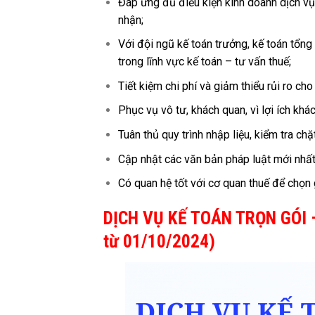
Đáp ứng đủ điều kiện kinh doanh dịch v
nhận;
Với đội ngũ kế toán trưởng, kế toán tổn
trong lĩnh vực kế toán – tư vấn thuế;
Tiết kiệm chi phí và giảm thiểu rủi ro ch
Phục vụ vô tư, khách quan, vì lợi ích khá
Tuân thủ quy trình nhập liệu, kiểm tra ch
Cập nhật các văn bản pháp luật mới nhất 
Có quan hệ tốt với cơ quan thuế để chọn
DỊCH VỤ KẾ TOÁN TRỌN GÓI 
từ 01/10/2024)