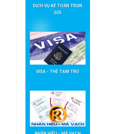
DỊCH VỤ KẾ TOÁN TRỌN
GÓI
VISA - THẺ TẠM TRÚ
NHÃN HIỆU - MÃ VẠCH