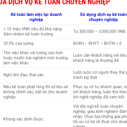
ỦA DỊCH VỤ KẾ TOÁN CHUYÊN NGHIỆP
Kế toán làm việc tại doanh
Sử dụng dịch vụ kế toán
nghiệp
chuyên nghiệp
> 10 triệu VNĐ nếu đủ khả năng
Từ 300.000 – 3.000.000 VNĐ
đảm nhiệm kế toán trưởng.
32.5% của lương
BHXH – BHYT – BHTN = 0
Tìm việc khác với lương cao hơn
Luôn cần khách hàng với tiêu
hoặc muốn trải nghiệm môi trường
khách hàng là thượng đế.
làm việc khác.
Luôn luôn có người thay thế 
Nghỉ ốm đau, thai sản…
trách kip thời.
Nếu kế toán phật lòng thì số liệu sẽ
Phục vụ vô tư, khách quan, vì 
không chính xác, bất lợi cho doanh
ích khách hàng, tuân thủ theo
nghiệp.
ích nghề nghiệp đã cam kết.
Với đội ngũ kế toán chuyên
nghiệp, giàu kinh nghiệm đả
nhận. Chọn lựa những giải ph
Không xác định được…
tối ưu có lợi về thuế cho doa
nghiệp.