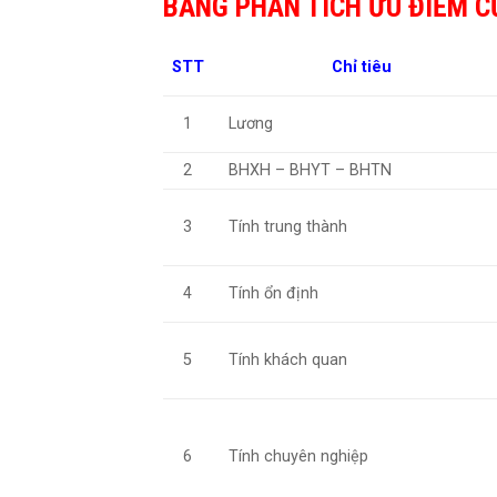
BẢNG PHÂN TÍCH ƯU ĐIỂM C
STT
Chỉ tiêu
1
Lương
2
BHXH – BHYT – BHTN
3
Tính trung thành
4
Tính ổn định
5
Tính khách quan
6
Tính chuyên nghiệp