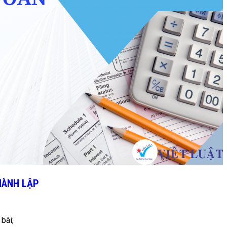
THÀNH LẬP
bài;