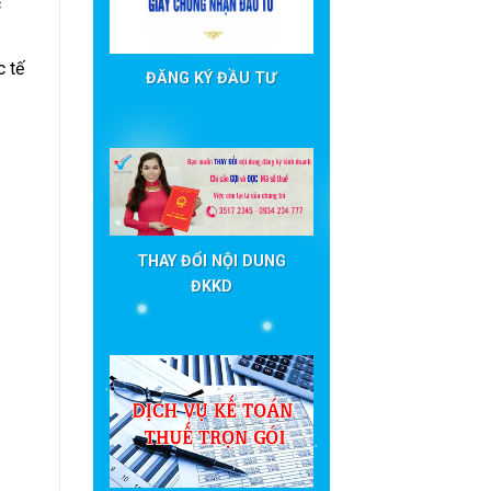
c
c tế
ĐĂNG KÝ ĐẦU TƯ
THAY ĐỔI NỘI DUNG
ĐKKD