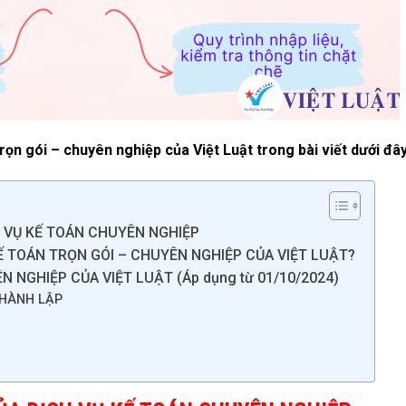
ọn gói – chuyên nghiệp của Việt Luật trong bài viết dưới đây
 VỤ KẾ TOÁN CHUYÊN NGHIỆP
Ế TOÁN TRỌN GÓI – CHUYÊN NGHIỆP CỦA VIỆT LUẬT?
N NGHIỆP CỦA VIỆT LUẬT (Áp dụng từ 01/10/2024)
 THÀNH LẬP