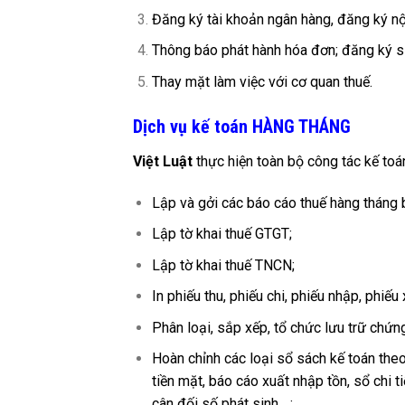
Đăng ký tài khoản ngân hàng, đăng ký nộ
Thông báo phát hành hóa đơn; đăng ký s
Thay mặt làm việc với cơ quan thuế.
Dịch vụ kế toán HÀNG THÁNG
Việt Luật
thực hiện toàn bộ công tác kế to
Lập và gởi các báo cáo thuế hàng tháng
Lập tờ khai thuế GTGT;
Lập tờ khai thuế TNCN;
In phiếu thu, phiếu chi, phiếu nhập, phiế
Phân loại, sắp xếp, tổ chức lưu trữ chứn
Hoàn chỉnh các loại sổ sách kế toán t
tiền mặt, báo cáo xuất nhập tồn, sổ chi t
cân đối số phát sinh….;