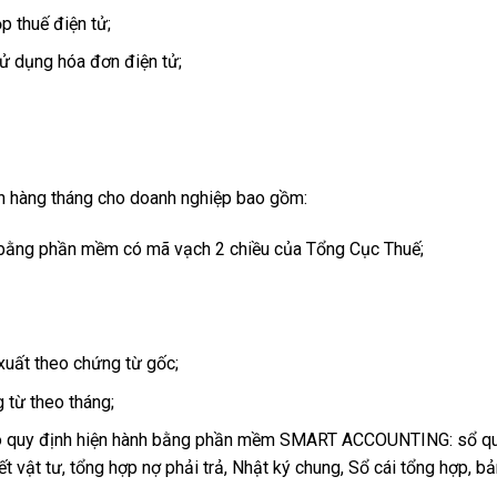
p thuế điện tử;
ử dụng hóa đơn điện tử;
án hàng tháng cho doanh nghiệp bao gồm:
 bằng phần mềm có mã vạch 2 chiều của Tổng Cục Thuế;
u xuất theo chứng từ gốc;
g từ theo tháng;
heo quy định hiện hành bằng phần mềm SMART ACCOUNTING: sổ q
iết vật tư, tổng hợp nợ phải trả, Nhật ký chung, Sổ cái tổng hợp, b