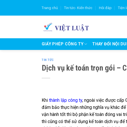
Skip
Trang chủ
Tin tức- Kiến thức
Hỏi đáp
Tiện 
to
content
GIẤY PHÉP CÔNG TY
THAY ĐỔI NỘI D
TIN TỨC
Dịch vụ kế toán trọn gói – 
Khi
thành lập công ty
, ngoài việc được cấp
đảm bảo thực hiện những nghĩa vụ khác để t
vận hành tốt thì bộ phận kế toán đóng vai t
thì cũng có thể sử dụng kế toán dịch vụ để t