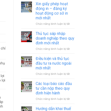
Xin giấy phép hoạt
11
động in – đăng ký
Th6
hoạt động cơ sở in
mới nhất
ở
Chức năng bình luận bị tắt
Xin
giấy
Thủ tục sáp nhập
01
phép
doanh nghiệp theo quy
Th6
hoạt
định mới nhất
động
 chí
ở
Chức năng bình luận bị tắt
in
Thủ
–
tục
đăng
Điều kiện và thủ tục
14
sáp
ký
đầu tư ra nước ngoài
phụ
Th5
nhập
hoạt
mới nhất
doanh
động
ở
Chức năng bình luận bị tắt
nghiệp
cơ
lợi
Điều
theo
sở
 lợi
kiện
quy
in
Các loại báo cáo đầu
08
và
định
mới
tư cần nộp theo quy
Th4
thủ
mới
nhất
định hiện hành
tục
nhất
m
ở
Chức năng bình luận bị tắt
đầu
áp
Các
tư
nh
loại
ra
Hướng dẫn khai thuế
02