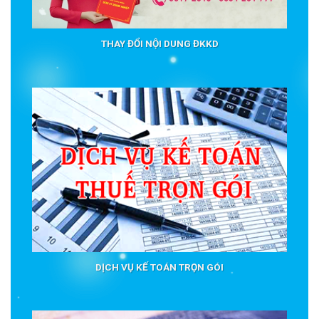
THAY ĐỔI NỘI DUNG ĐKKD
DỊCH VỤ KẾ TOÁN TRỌN GÓI