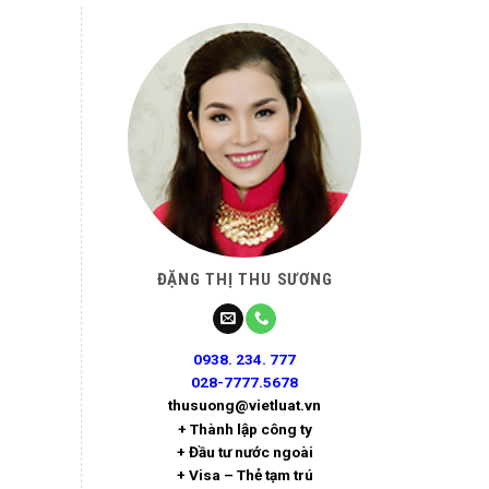
ĐẶNG THỊ THU SƯƠNG
0938. 234. 777
028-7777.5678
thusuong@vietluat.vn
+ Thành lập công ty
+ Đầu tư nước ngoài
+ Visa – Thẻ tạm trú