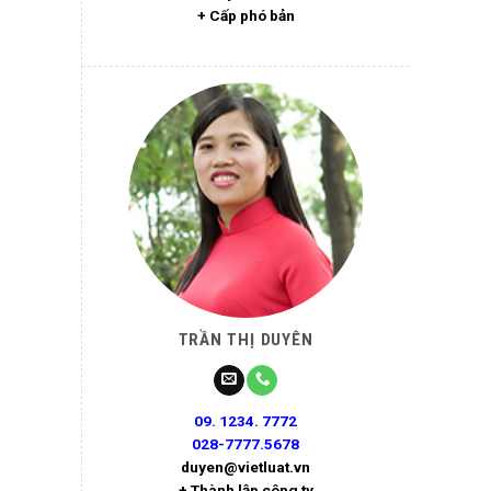
+ Cấp phó bản
TRẦN THỊ DUYÊN
09. 1234. 7772
028-7777.5678
duyen@vietluat.vn
+ Thành lập công ty