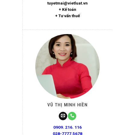
tuyetmai@vietluat.vn
+ Kế toán
+ Tư vấn thuế
VŨ THỊ MINH HIỀN
0909. 216. 116
028-7777.5678