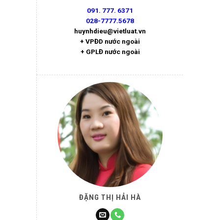
091. 777. 6371
028-7777.5678
huynhdieu@vietluat.vn
+ VPĐD nước ngoài
+ GPLĐ nước ngoài
ĐẶNG THỊ HẢI HÀ