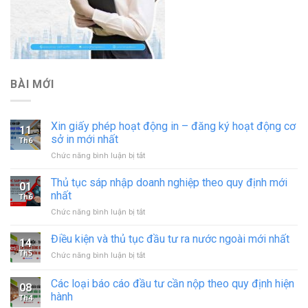
BÀI MỚI
Xin giấy phép hoạt động in – đăng ký hoạt động cơ
11
sở in mới nhất
Th6
ở
Chức năng bình luận bị tắt
Xin
giấy
Thủ tục sáp nhập doanh nghiệp theo quy định mới
01
phép
nhất
Th6
hoạt
ở
Chức năng bình luận bị tắt
động
Thủ
in
tục
Điều kiện và thủ tục đầu tư ra nước ngoài mới nhất
–
14
sáp
đăng
Th5
ở
Chức năng bình luận bị tắt
nhập
ký
Điều
doanh
hoạt
kiện
Các loại báo cáo đầu tư cần nộp theo quy định hiện
nghiệp
động
08
và
theo
hành
cơ
Th4
thủ
quy
sở