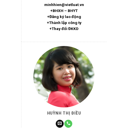
minhhien@vietluat.vn
+BHXH – BHYT
+Đăng ký lao động
+Thành lập công ty
+Thay đổi ĐKKD
HUỲNH THỊ ĐIỀU