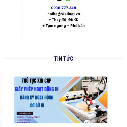
0938.777.348
haiha@vietluat.vn
+ Thay đổi ĐKKD
+ Tạm ngưng – Phó bản
TIN TỨC