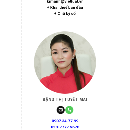
kimanh@vietluat.vn
+ Khai thuế ban đầu
+ Chữ ký số
ĐẶNG THỊ TUYẾT MAI
0907.34.77.99
028-7777.5678