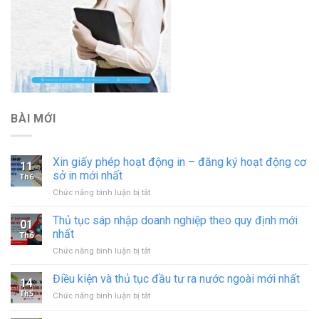
BÀI MỚI
Xin giấy phép hoạt động in – đăng ký hoạt động cơ
11
sở in mới nhất
Th6
ở
Chức năng bình luận bị tắt
Xin
giấy
Thủ tục sáp nhập doanh nghiệp theo quy định mới
01
phép
nhất
Th6
hoạt
ở
Chức năng bình luận bị tắt
động
Thủ
in
tục
Điều kiện và thủ tục đầu tư ra nước ngoài mới nhất
–
14
sáp
đăng
Th5
ở
Chức năng bình luận bị tắt
nhập
ký
Điều
doanh
hoạt