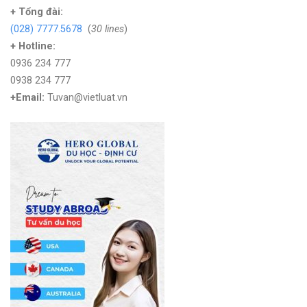
+
Tổng đài:
(028) 7777.5678
(
30 lines
)
+ Hotline:
0936 234 777
0938 234 777
+Email:
Tuvan@vietluat.vn