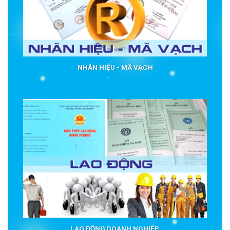
NHÃN HIỆU - MÃ VẠCH
LAO ĐỘNG DOANH NGHIỆP