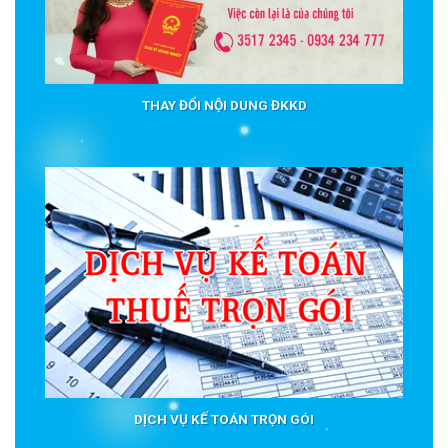
THAY ĐỔI NỘI DUNG ĐKKD
DỊCH VỤ KẾ TOÁN TRỌN GÓI