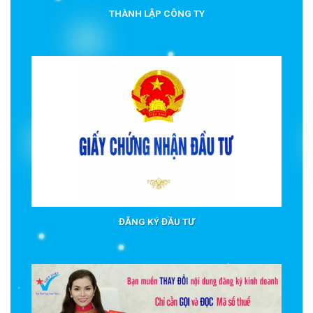
THÀNH LẬP CÔNG TY
ĐĂNG KÝ ĐẦU TƯ