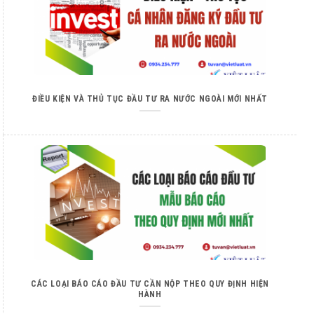
ĐIỀU KIỆN VÀ THỦ TỤC ĐẦU TƯ RA NƯỚC NGOÀI MỚI NHẤT
CÁC LOẠI BÁO CÁO ĐẦU TƯ CẦN NỘP THEO QUY ĐỊNH HIỆN
HÀNH