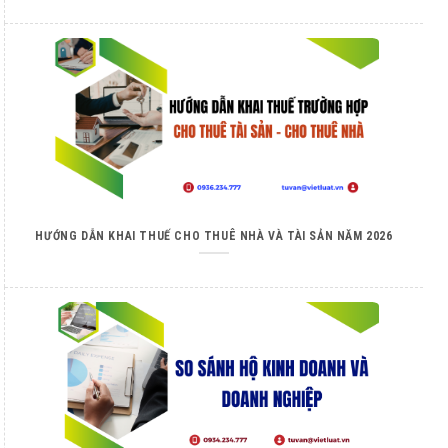
HƯỚNG DẪN KHAI THUẾ CHO THUÊ NHÀ VÀ TÀI SẢN NĂM 2026