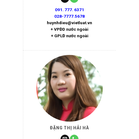
091. 777. 6371
028-7777.5678
huynhdieu@vietluat.vn
+ VPĐD nước ngoài
+ GPLĐ nước ngoài
ĐẶNG THỊ HẢI HÀ