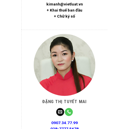
kimanh@vietluat.vn
+ Khai thuế ban đầu
+ Chữ ký số
ĐẶNG THỊ TUYẾT MAI
0907.34.77.99
028-7777.5678