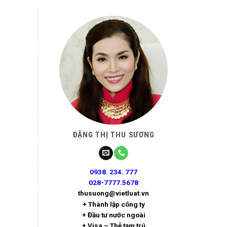
ĐẶNG THỊ THU SƯƠNG
0938. 234. 777
028-7777.5678
thusuong@vietluat.vn
+ Thành lập công ty
+ Đầu tư nước ngoài
+ Visa – Thẻ tạm trú