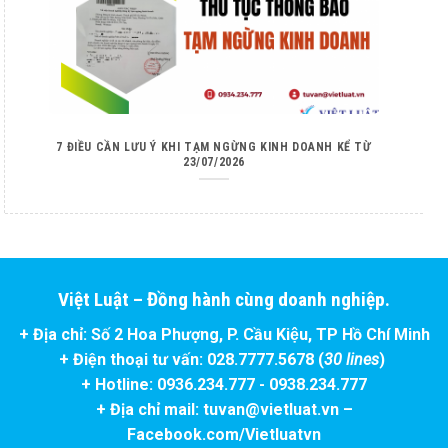
7 ĐIỀU CẦN LƯU Ý KHI TẠM NGỪNG KINH DOANH KỂ TỪ
23/07/2026
Việt Luật – Đồng hành cùng doanh nghiệp.
+ Địa chỉ: Số 2 Hoa Phượng, P. Cầu Kiệu, TP Hồ Chí Minh
+ Điện thoại tư vấn: 028.7777.5678 (
30 lines
)
+ Hotline: 0936.234.777 - 0938.234.777
+ Địa chỉ mail: tuvan@vietluat.vn –
Facebook.com/Vietluatvn