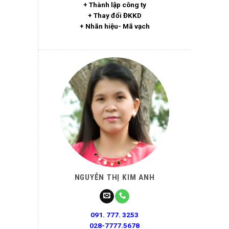
+ Thành lập công ty
+ Thay đổi ĐKKD
+ Nhãn hiệu- Mã vạch
NGUYỄN THỊ KIM ANH
091. 777. 3253
028-7777.5678