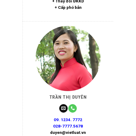
+ Thay đổi ĐKKD
+ Cấp phó bản
TRẦN THỊ DUYÊN
09. 1234. 7772
028-7777.5678
duyen@vietluat.vn