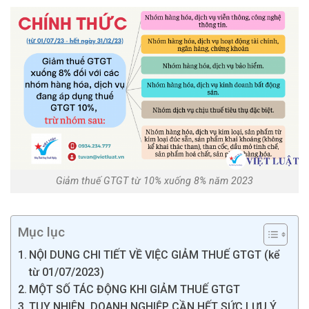
Giảm thuế GTGT từ 10% xuống 8% năm 2023
Mục lục
NỘI DUNG CHI TIẾT VỀ VIỆC GIẢM THUẾ GTGT (kể
từ 01/07/2023)
MỘT SỐ TÁC ĐỘNG KHI GIẢM THUẾ GTGT
TUY NHIÊN, DOANH NGHIỆP CẦN HẾT SỨC LƯU Ý