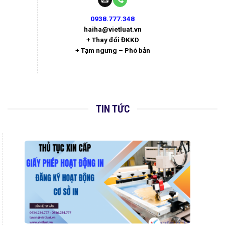
0938.777.348
haiha@vietluat.vn
+ Thay đổi ĐKKD
+ Tạm ngưng – Phó bản
TIN TỨC