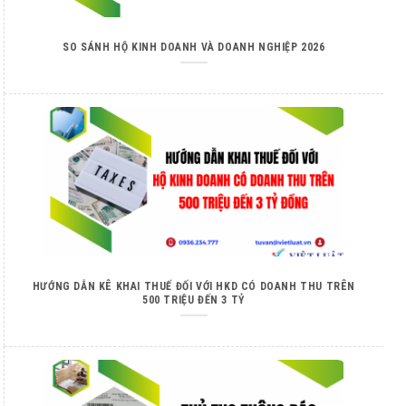
SO SÁNH HỘ KINH DOANH VÀ DOANH NGHIỆP 2026
HƯỚNG DẪN KÊ KHAI THUẾ ĐỐI VỚI HKD CÓ DOANH THU TRÊN
500 TRIỆU ĐẾN 3 TỶ