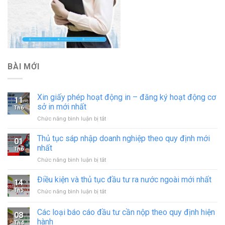
BÀI MỚI
Xin giấy phép hoạt động in – đăng ký hoạt động cơ
11
sở in mới nhất
Th6
ở
Chức năng bình luận bị tắt
Xin
giấy
Thủ tục sáp nhập doanh nghiệp theo quy định mới
01
phép
nhất
Th6
hoạt
ở
Chức năng bình luận bị tắt
động
Thủ
in
tục
Điều kiện và thủ tục đầu tư ra nước ngoài mới nhất
–
14
sáp
đăng
Th5
ở
Chức năng bình luận bị tắt
nhập
ký
Điều
doanh
hoạt
kiện
Các loại báo cáo đầu tư cần nộp theo quy định hiện
nghiệp
động
08
và
theo
hành
cơ
Th4