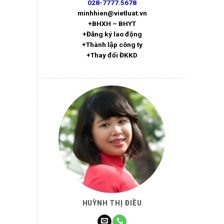
028-7777.5678
minhhien@vietluat.vn
+BHXH – BHYT
+Đăng ký lao động
+Thành lập công ty
+Thay đổi ĐKKD
HUỲNH THỊ ĐIỀU