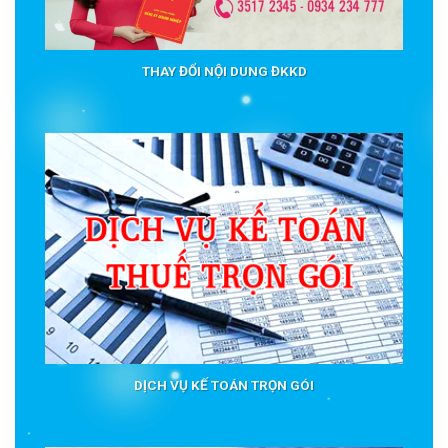
THAY ĐỔI NỘI DUNG ĐKKD
DỊCH VỤ KẾ TOÁN TRỌN GÓI