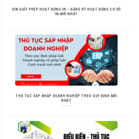
XIN GIẤY PHÉP HOẠT ĐỘNG IN – ĐĂNG KÝ HOẠT ĐỘNG CƠ SỞ
IN MỚI NHẤT
THỦ TỤC SÁP NHẬP DOANH NGHIỆP THEO QUY ĐỊNH MỚI
NHẤT