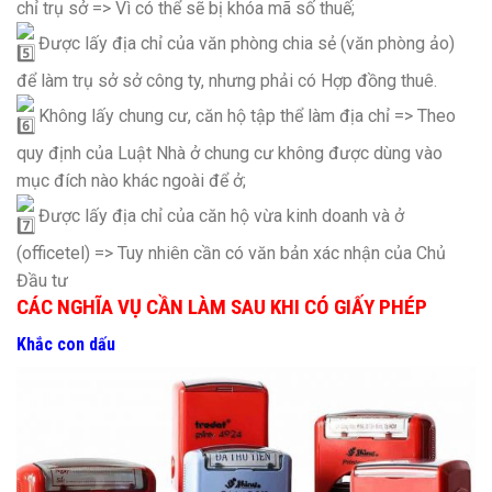
chỉ trụ sở => Vì có thể sẽ bị khóa mã số thuế;
Được lấy địa chỉ của văn phòng chia sẻ (văn phòng ảo)
để làm trụ sở sở công ty, nhưng phải có Hợp đồng thuê.
Không lấy chung cư, căn hộ tập thể làm địa chỉ => Theo
quy định của Luật Nhà ở chung cư không được dùng vào
mục đích nào khác ngoài để ở;
Được lấy địa chỉ của căn hộ vừa kinh doanh và ở
(officetel) => Tuy nhiên cần có văn bản xác nhận của Chủ
Đầu tư
CÁC NGHĨA VỤ CẦN LÀM SAU KHI CÓ GIẤY PHÉP
Khắc con dấu