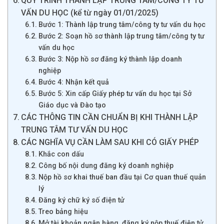
QUY TRÌNH THÀNH LẬP TRUNG TÂM/CÔNG TY TƯ
VẤN DU HỌC (kể từ ngày 01/01/2025)
Bước 1: Thành lập trung tâm/công ty tư vấn du học
Bước 2: Soạn hồ sơ thành lập trung tâm/công ty tư
vấn du học
Bước 3: Nộp hồ sơ đăng ký thành lập doanh
nghiệp
Bước 4: Nhận kết quả
Bước 5: Xin cấp Giấy phép tư vấn du học tại Sở
Giáo dục và Đào tạo
CÁC THÔNG TIN CẦN CHUẨN BỊ KHI THÀNH LẬP
TRUNG TÂM TƯ VẤN DU HỌC
CÁC NGHĨA VỤ CẦN LÀM SAU KHI CÓ GIẤY PHÉP
Khắc con dấu
Công bố nội dung đăng ký doanh nghiệp
Nộp hồ sơ khai thuế ban đầu tại Cơ quan thuế quản
lý
Đăng ký chữ ký số điện tử
Treo bảng hiệu
Mở tài khoản ngân hàng, đăng ký nộp thuế điện tử,