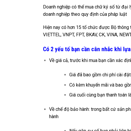
Doanh nghiệp có thể mua chữ ký số từ đại 
doanh nghiệp theo quy định của pháp luật
Hiện nay có hơn 15 tổ chức được Bộ thông 
VIETTEL, VNPT, FPT, BKAV, CK, VINA, N
Có 2 yếu tố bạn cần cân nhắc khi lựa
Về giá cả, trước khi mua bạn cần xác địn
Giá đã bao gồm chi phí cài đặ
Có kèm khuyến mãi và bao gồ
Giá cuối cùng bạn thanh toán l
Về chế độ bảo hành: trong bất cứ sản p
hành
Nếu gặp sự cố bạn phải liên hệ