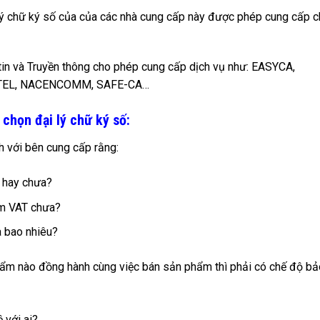
lý chữ ký số của của các nhà cung cấp này được phép cung cấp 
tin và Truyền thông cho phép cung cấp dịch vụ như: EASYCA,
EWTEL, NACENCOMM, SAFE-CA…
 chọn đại lý chữ ký số:
h với bên cung cấp rằng:
t hay chưa?
m VAT chưa?
à bao nhiêu?
hẩm nào đồng hành cùng việc bán sản phẩm thì phải có chế độ bả
 với ai?