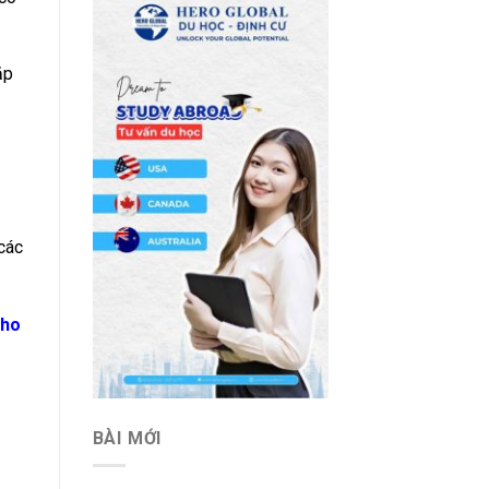
ặp
các
cho
BÀI MỚI