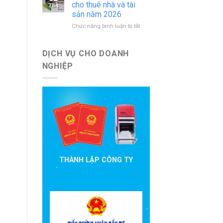
báo
nước
cho thuê nhà và tài
Th4
cáo
ngoài
sản năm 2026
đầu
mới
ở
Chức năng bình luận bị tắt
tư
nhất
Hướng
cần
dẫn
nộp
khai
theo
DỊCH VỤ CHO DOANH
thuế
quy
NGHIỆP
cho
định
thuê
hiện
nhà
hành
và
tài
sản
năm
2026
THÀNH LẬP CÔNG TY