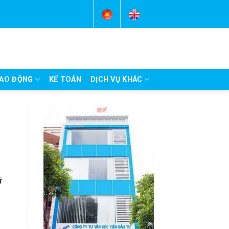
AO ĐỘNG
KẾ TOÁN
DỊCH VỤ KHÁC
ữ