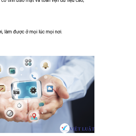
 có tính bảo mật và toàn vẹn dữ liệu cao;
đợi, làm được ở mọi lúc mọi nơi.