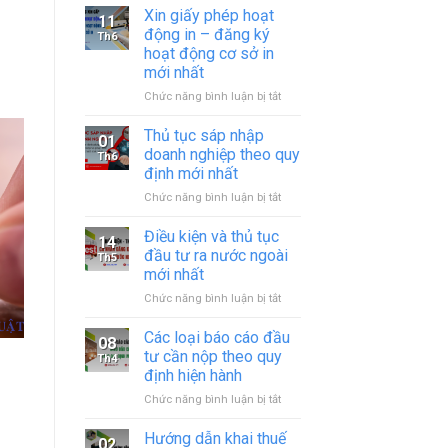
Xin giấy phép hoạt
11
động in – đăng ký
Th6
hoạt động cơ sở in
mới nhất
ở
Chức năng bình luận bị tắt
Xin
giấy
Thủ tục sáp nhập
01
phép
doanh nghiệp theo quy
Th6
hoạt
định mới nhất
động
ở
Chức năng bình luận bị tắt
in
Thủ
–
tục
đăng
Điều kiện và thủ tục
14
sáp
ký
đầu tư ra nước ngoài
Th5
nhập
hoạt
mới nhất
doanh
động
ở
Chức năng bình luận bị tắt
nghiệp
cơ
Điều
theo
sở
kiện
quy
in
Các loại báo cáo đầu
08
và
định
mới
tư cần nộp theo quy
Th4
thủ
mới
nhất
định hiện hành
tục
nhất
ở
Chức năng bình luận bị tắt
đầu
Các
tư
loại
ra
Hướng dẫn khai thuế
02