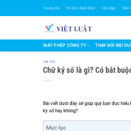
Skip
Trang chủ
Tin tức- Kiến thức
Hỏi đáp
Tiện 
to
content
GIẤY PHÉP CÔNG TY
THAY ĐỔI NỘI D
TIN TỨC
Chữ ký số là gì? Có bắt bu
Bài viết dưới đây sẽ giúp quý bạn đọc hiểu
ký số hay không?
Mục lục