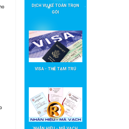
DỊCH VỤ KẾ TOÁN TRỌN
cho
GÓI
VISA - THẺ TẠM TRÚ
o
NHÃN HIỆU - MÃ VẠCH