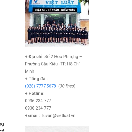
+ Địa chỉ
: Số 2 Hoa Phượng –
Phường Cầu Kiệu -TP. Hồ Chí
Minh
+
Tổng đài:
(028) 7777.5678
(
30 lines
)
+ Hotline:
0936 234 777
0938 234 777
+Email:
Tuvan@vietluat.vn
ng
 có