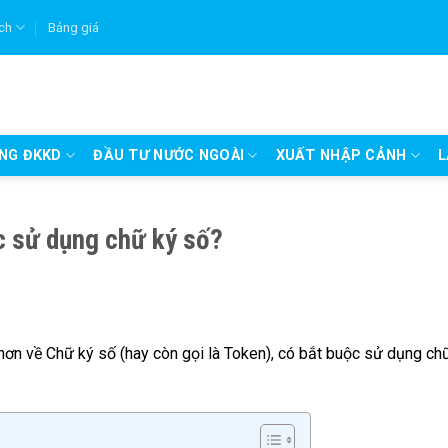
ích
Bảng giá
UNG ĐKKD
ĐẦU TƯ NƯỚC NGOÀI
XUẤT NHẬP CẢNH
L
ộc sử dụng chữ ký số?
 hơn về Chữ ký số (hay còn gọi là Token), có bắt buộc sử dụng ch