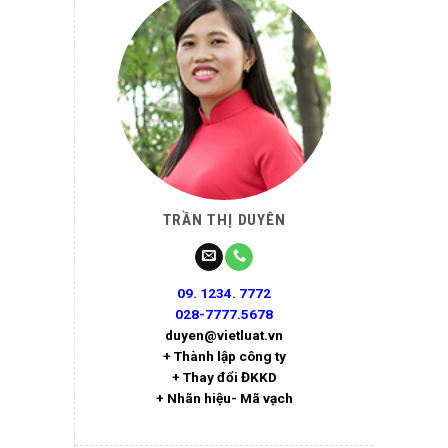
TRẦN THỊ DUYÊN
09. 1234. 7772
028-7777.5678
duyen@vietluat.vn
+ Thành lập công ty
+ Thay đổi ĐKKD
+ Nhãn hiệu- Mã vạch