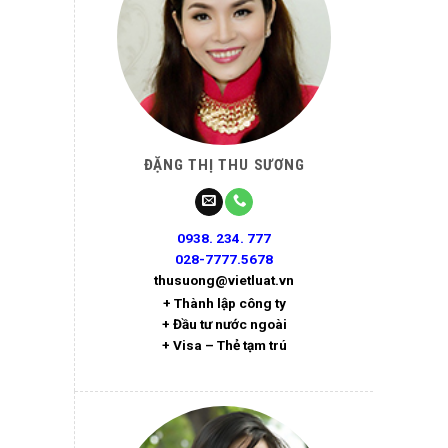
ĐẶNG THỊ THU SƯƠNG
0938. 234. 777
028-7777.5678
thusuong@vietluat.vn
+ Thành lập công ty
+ Đầu tư nước ngoài
+ Visa – Thẻ tạm trú