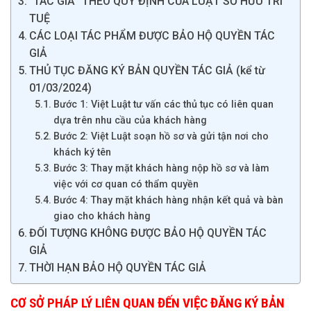
“TÁC GIẢ” THEO QUY ĐỊNH CỦA LUẬT SỞ HỮU TRÍ
TUỆ
CÁC LOẠI TÁC PHẨM ĐƯỢC BẢO HỘ QUYỀN TÁC
GIẢ
THỦ TỤC ĐĂNG KÝ BẢN QUYỀN TÁC GIẢ (kể từ
01/03/2024)
Bước 1: Việt Luật tư vấn các thủ tục có liên quan
dựa trên nhu cầu của khách hàng
Bước 2: Việt Luật soạn hồ sơ và gửi tận nơi cho
khách ký tên
Bước 3: Thay mặt khách hàng nộp hồ sơ và làm
việc với cơ quan có thẩm quyền
Bước 4: Thay mặt khách hàng nhận kết quả và bàn
giao cho khách hàng
ĐỐI TƯỢNG KHÔNG ĐƯỢC BẢO HỘ QUYỀN TÁC
GIẢ
THỜI HẠN BẢO HỘ QUYỀN TÁC GIẢ
CƠ SỞ PHÁP LÝ LIÊN QUAN ĐẾN VIỆC ĐĂNG KÝ BẢN