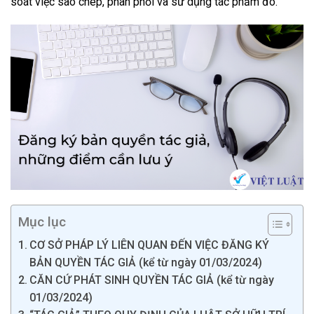
soát việc sao chép, phân phối và sử dụng tác phẩm đó.
Mục lục
CƠ SỞ PHÁP LÝ LIÊN QUAN ĐẾN VIỆC ĐĂNG KÝ
BẢN QUYỀN TÁC GIẢ (kể từ ngày 01/03/2024)
CĂN CỨ PHÁT SINH QUYỀN TÁC GIẢ (kể từ ngày
01/03/2024)