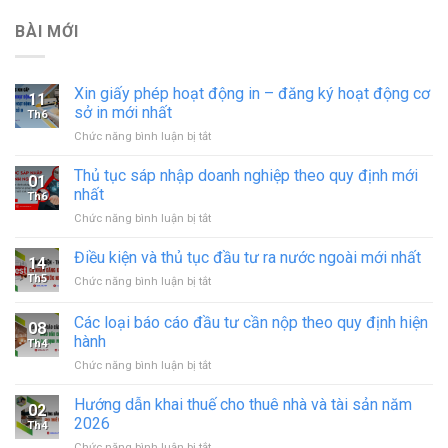
BÀI MỚI
Xin giấy phép hoạt động in – đăng ký hoạt động cơ
11
sở in mới nhất
Th6
ở
Chức năng bình luận bị tắt
Xin
giấy
Thủ tục sáp nhập doanh nghiệp theo quy định mới
01
phép
nhất
Th6
hoạt
ở
Chức năng bình luận bị tắt
động
Thủ
in
tục
Điều kiện và thủ tục đầu tư ra nước ngoài mới nhất
–
14
sáp
đăng
Th5
ở
Chức năng bình luận bị tắt
nhập
ký
Điều
doanh
hoạt
kiện
Các loại báo cáo đầu tư cần nộp theo quy định hiện
nghiệp
động
08
và
theo
hành
cơ
Th4
thủ
quy
sở
ở
Chức năng bình luận bị tắt
tục
định
in
Các
đầu
mới
mới
loại
tư
Hướng dẫn khai thuế cho thuê nhà và tài sản năm
nhất
02
nhất
báo
ra
2026
Th4
cáo
nước
ở
Chức năng bình luận bị tắt