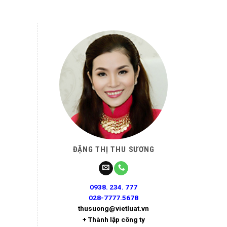
ĐẶNG THỊ THU SƯƠNG
0938. 234. 777
028-7777.5678
thusuong@vietluat.vn
+ Thành lập công ty