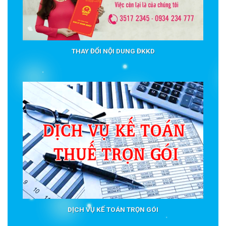
THAY ĐỔI NỘI DUNG ĐKKD
DỊCH VỤ KẾ TOÁN TRỌN GÓI