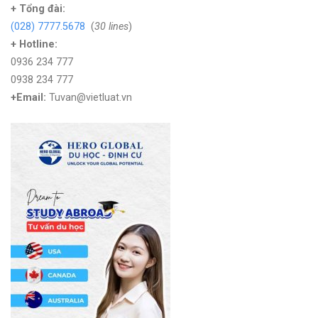
+
Tổng đài:
(028) 7777.5678
(
30 lines
)
+ Hotline:
0936 234 777
0938 234 777
+Email:
Tuvan@vietluat.vn