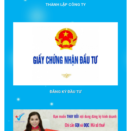
THÀNH LẬP CÔNG TY
ĐĂNG KÝ ĐẦU TƯ