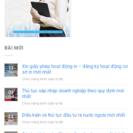
BÀI MỚI
Xin giấy phép hoạt động in – đăng ký hoạt động cơ
11
sở in mới nhất
Th6
ở
Chức năng bình luận bị tắt
Xin
giấy
Thủ tục sáp nhập doanh nghiệp theo quy định mới
01
phép
nhất
Th6
hoạt
ở
Chức năng bình luận bị tắt
động
Thủ
in
tục
Điều kiện và thủ tục đầu tư ra nước ngoài mới nhất
–
14
sáp
đăng
Th5
ở
Chức năng bình luận bị tắt
nhập
ký
Điều
doanh
hoạt
kiện