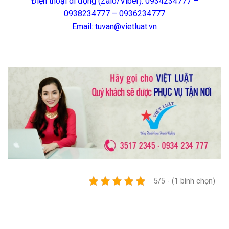
Điện thoại di động (Zalo/Viber): 0934234777 –
0938234777 – 0936234777
Email: tuvan@vietluat.vn
5/5 - (1 bình chọn)