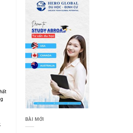
hất
ng
BÀI MỚI
;