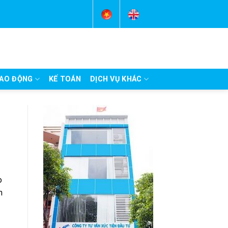
AO ĐỘNG
KẾ TOÁN
DỊCH VỤ KHÁC
o
m