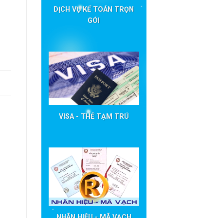
DỊCH VỤ KẾ TOÁN TRỌN
GÓI
VISA - THẺ TẠM TRÚ
NHÃN HIỆU - MÃ VẠCH