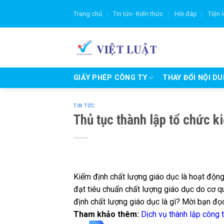
Skip
Trang chủ
Tin tức- Kiến thức
Hỏi đáp
Tiện 
to
content
GIẤY PHÉP CÔNG TY
THAY ĐỔI NỘI D
TIN TỨC
Thủ tục thành lập tổ chức k
Kiểm định chất lượng giáo dục là hoạt độn
đạt tiêu chuẩn chất lượng giáo dục do cơ q
định chất lượng giáo dục là gì? Mời bạn đọc
Tham khảo thêm:
Dịch vụ thành lập công t