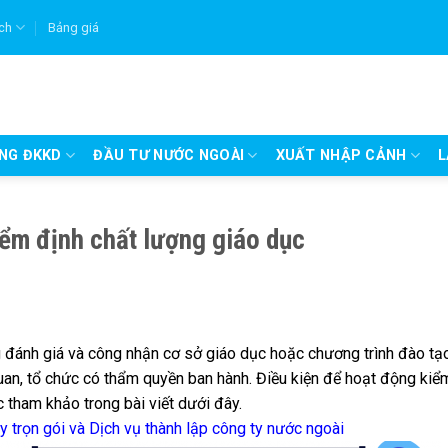
ích
Bảng giá
UNG ĐKKD
ĐẦU TƯ NƯỚC NGOÀI
XUẤT NHẬP CẢNH
L
iểm định chất lượng giáo dục
g đánh giá và công nhận cơ sở giáo dục hoặc chương trình đào tạ
uan, tổ chức có thẩm quyền ban hành. Điều kiện để hoạt động kiể
 tham khảo trong bài viết dưới đây.
y trọn gói
và
Dịch vụ thành lập công ty nước ngoài