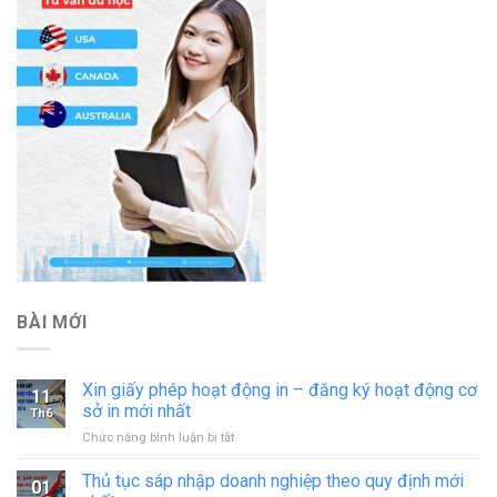
BÀI MỚI
Xin giấy phép hoạt động in – đăng ký hoạt động cơ
11
sở in mới nhất
Th6
ở
Chức năng bình luận bị tắt
Xin
giấy
Thủ tục sáp nhập doanh nghiệp theo quy định mới
01
phép