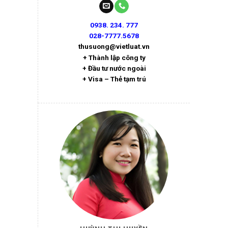
0938. 234. 777
028-7777.5678
thusuong@vietluat.vn
+ Thành lập công ty
+ Đầu tư nước ngoài
+ Visa – Thẻ tạm trú