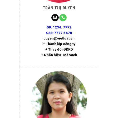
TRẦN THỊ DUYÊN
09. 1234. 7772
028-7777.5678
duyen@vietluat.vn
+ Thành lập công ty
+ Thay đổi ĐKKD
+ Nhãn hiệu- Mã vạch