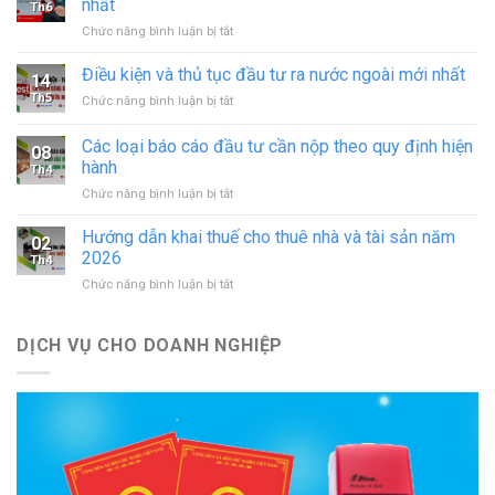
nhất
Th6
hoạt
ở
Chức năng bình luận bị tắt
động
Thủ
in
tục
Điều kiện và thủ tục đầu tư ra nước ngoài mới nhất
–
14
sáp
đăng
Th5
ở
Chức năng bình luận bị tắt
nhập
ký
Điều
doanh
hoạt
kiện
Các loại báo cáo đầu tư cần nộp theo quy định hiện
nghiệp
động
08
và
theo
hành
cơ
Th4
thủ
quy
sở
ở
Chức năng bình luận bị tắt
tục
định
in
Các
đầu
mới
mới
loại
tư
Hướng dẫn khai thuế cho thuê nhà và tài sản năm
nhất
02
nhất
báo
ra
2026
Th4
cáo
nước
ở
Chức năng bình luận bị tắt
đầu
ngoài
Hướng
tư
mới
dẫn
cần
nhất
khai
DỊCH VỤ CHO DOANH NGHIỆP
nộp
thuế
theo
cho
quy
thuê
định
nhà
hiện
và
hành
tài
sản
năm