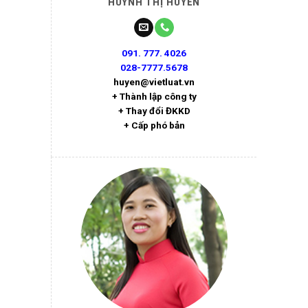
HUỲNH THỊ HUYỀN
091. 777. 4026
028-7777.5678
huyen@vietluat.vn
+ Thành lập công ty
+ Thay đổi ĐKKD
+ Cấp phó bản