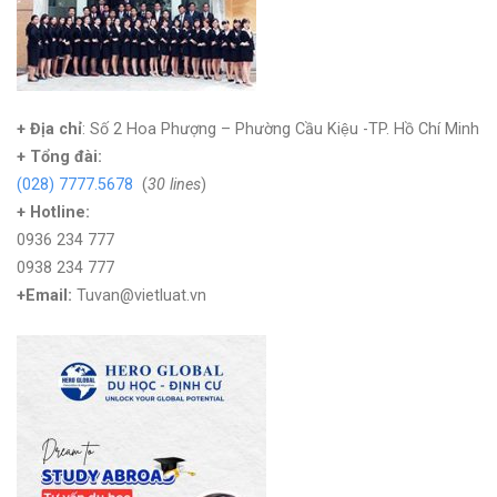
+ Địa chỉ
: Số 2 Hoa Phượng – Phường Cầu Kiệu -TP. Hồ Chí Minh
+
Tổng đài:
(028) 7777.5678
(
30 lines
)
+ Hotline:
0936 234 777
0938 234 777
+Email:
Tuvan@vietluat.vn