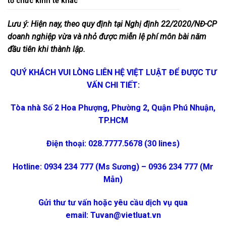
tổ chức kinh tế khác
Lưu ý: Hiện nay, theo quy định tại Nghị định 22/2020/NĐ-CP
doanh nghiệp vừa và nhỏ được miễn lệ phí môn bài năm
đầu tiên khi thành lập.
QUÝ KHÁCH VUI LÒNG LIÊN HỆ VIỆT LUẬT ĐỂ ĐƯỢC TƯ
VẤN CHI TIẾT:
Tòa nhà Số 2 Hoa Phượng, Phường 2, Quận Phú Nhuận,
TP.HCM
Điện thoại: 028.7777.5678 (30 lines)
Hotline: 0934 234 777 (Ms Sương) – 0936 234 777 (Mr
Mẫn)
Gửi thư tư vấn hoặc yêu cầu dịch vụ qua
email:
Tuvan@vietluat.vn