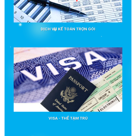
DỊCH VỤ KẾ TOÁN TRỌN GÓI
VISA - THẺ TẠM TRÚ