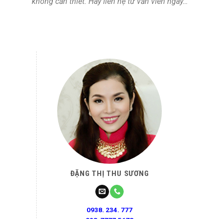
không cần thiết. Hãy liên hệ tư vấn viên ngay…
ĐẶNG THỊ THU SƯƠNG
0938. 234. 777