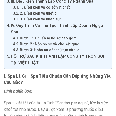
III. Điều Kiện Thành Lập Công Ty Ngành Spa
1. Điều kiện về cơ sở vật chất:
2. Điều kiện về thiết bị
3. Điều kiện về nhân sự:
IV. Quy Trình Và Thủ Tục Thành Lập Doanh Ngiệp
Spa
Bước 1: Chuẩn bị hồ sơ bao gồm:
Bước 2 : Nộp hồ sơ và chờ kết quả:
Bước 3: Hoàn tất các thủ tục còn lại:
HỖ TRỢ SAU KHI THÀNH LẬP CÔNG TY TRỌN GÓI
TẠI VIỆT LUẬT:
I. Spa Là Gì – Spa Tiêu Chuẩn Cần Đáp ứng Những Yêu
Cầu Nào?
Định nghĩa Spa:
Spa – viết tắt của từ La Tinh “Sanitas per aqua”, tức là sức
khoẻ tốt nhờ nước. Đây được xem là phương thuốc điều
trị các chứng bệnh thông qua việc ngâm mình trong nước