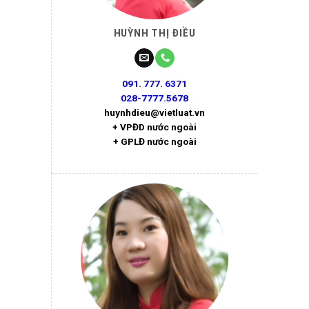
HUỲNH THỊ ĐIỀU
091. 777. 6371
028-7777.5678
huynhdieu@vietluat.vn
+ VPĐD nước ngoài
+ GPLĐ nước ngoài