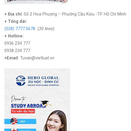
+ Địa chỉ
: Số 2 Hoa Phượng – Phường Cầu Kiệu -TP. Hồ Chí Minh
+
Tổng đài:
(028) 7777.5678
(
30 lines
)
+ Hotline:
0936 234 777
0938 234 777
+Email:
Tuvan@vietluat.vn