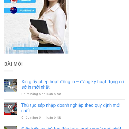
BÀI MỚI
Xin giấy phép hoạt động in – đăng ký hoạt động cơ
11
sở in mới nhất
Th6
ở
Chức năng bình luận bị tắt
Xin
giấy
Thủ tục sáp nhập doanh nghiệp theo quy định mới
01
phép
nhất
Th6
hoạt
ở
Chức năng bình luận bị tắt
động
Thủ
in
tục
Điều kiện và thủ tục đầu tư ra nước ngoài mới nhất
–