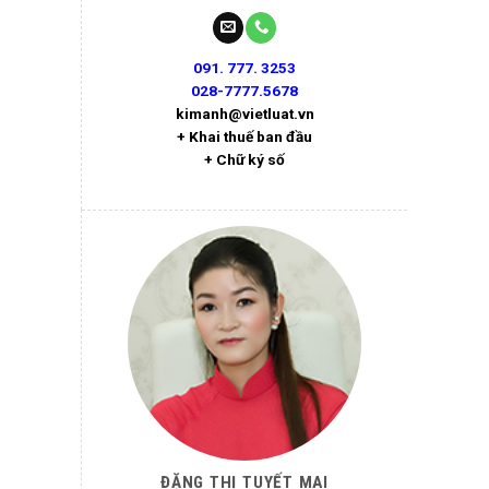
091. 777. 3253
028-7777.5678
kimanh@vietluat.vn
+ Khai thuế ban đầu
+ Chữ ký số
ĐẶNG THỊ TUYẾT MAI