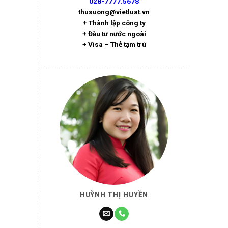
028-7777.5678
thusuong@vietluat.vn
+ Thành lập công ty
+ Đầu tư nước ngoài
+ Visa – Thẻ tạm trú
HUỲNH THỊ HUYỀN