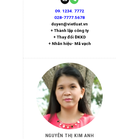
09. 1234. 7772
028-7777.5678
duyen@vietluat.vn
+ Thành lập công ty
+ Thay đổi ĐKKD
+ Nhãn hiệu- Mã vạch
NGUYỄN THỊ KIM ANH