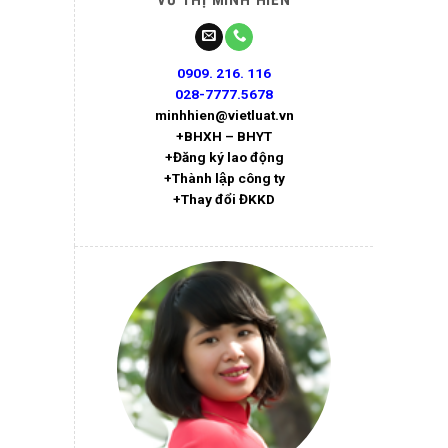
VŨ THỊ MINH HIỀN
0909. 216. 116
028-7777.5678
minhhien@vietluat.vn
+BHXH – BHYT
+Đăng ký lao động
+Thành lập công ty
+Thay đổi ĐKKD