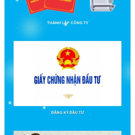
THÀNH LẬP CÔNG TY
ĐĂNG KÝ ĐẦU TƯ