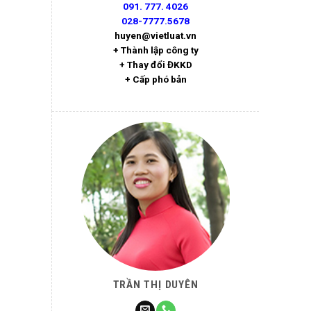
091. 777. 4026
028-7777.5678
huyen@vietluat.vn
+ Thành lập công ty
+ Thay đổi ĐKKD
+ Cấp phó bản
TRẦN THỊ DUYÊN