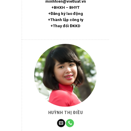
minhhien@vietluat.vn
+BHXH – BHYT
+Đăng ký lao động
+Thành lập công ty
+Thay đổi ĐKKD
HUỲNH THỊ ĐIỀU