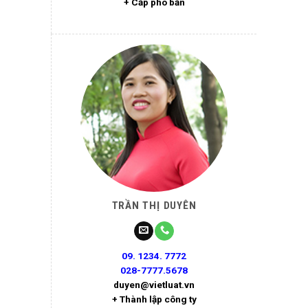
+ Cấp phó bản
TRẦN THỊ DUYÊN
09. 1234. 7772
028-7777.5678
duyen@vietluat.vn
+ Thành lập công ty