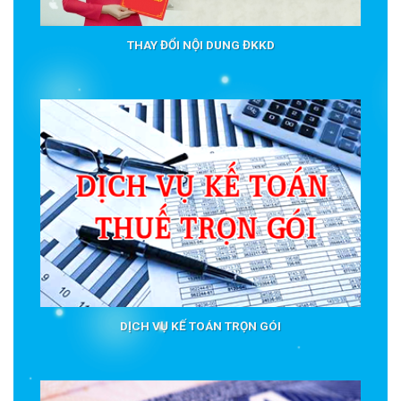
THAY ĐỔI NỘI DUNG ĐKKD
DỊCH VỤ KẾ TOÁN TRỌN GÓI