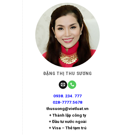
ĐẶNG THỊ THU SƯƠNG
0938. 234. 777
028-7777.5678
thusuong@vietluat.vn
+ Thành lập công ty
+ Đầu tư nước ngoài
+ Visa – Thẻ tạm trú