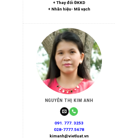
+ Thay đổi ĐKKD
+ Nhãn hiệu- Mã vạch
NGUYỄN THỊ KIM ANH
091. 777. 3253
028-7777.5678
kimanh@vietluat.vn