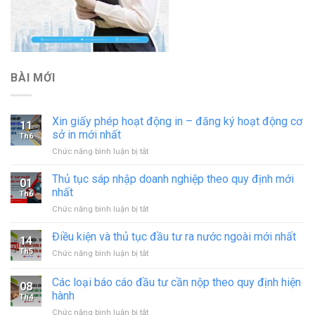
BÀI MỚI
Xin giấy phép hoạt động in – đăng ký hoạt động cơ
11
sở in mới nhất
Th6
ở
Chức năng bình luận bị tắt
Xin
giấy
Thủ tục sáp nhập doanh nghiệp theo quy định mới
01
phép
nhất
Th6
hoạt
ở
Chức năng bình luận bị tắt
động
Thủ
in
tục
Điều kiện và thủ tục đầu tư ra nước ngoài mới nhất
–
14
sáp
đăng
Th5
ở
Chức năng bình luận bị tắt
nhập
ký
Điều
doanh
hoạt
kiện
Các loại báo cáo đầu tư cần nộp theo quy định hiện
nghiệp
động
08
và
theo
hành
cơ
Th4
thủ
quy
sở
ở
Chức năng bình luận bị tắt
tục