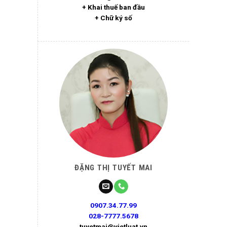
+ Khai thuế ban đầu
+ Chữ ký số
ĐẶNG THỊ TUYẾT MAI
0907.34.77.99
028-7777.5678
tuyetmai@vietluat.vn