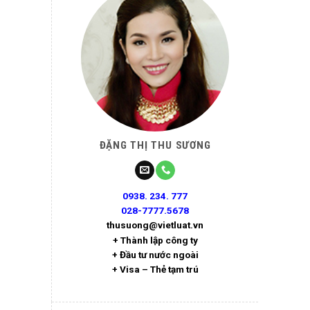
ĐẶNG THỊ THU SƯƠNG
0938. 234. 777
028-7777.5678
thusuong@vietluat.vn
+ Thành lập công ty
+ Đầu tư nước ngoài
+ Visa – Thẻ tạm trú