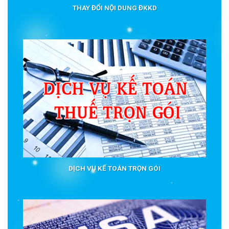
THAY ĐỔI NỘI DUNG ĐKKD
DỊCH VỤ KẾ TOÁN TRỌN GÓI