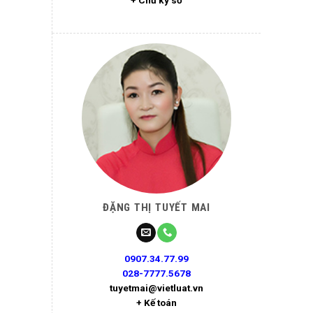
+ Chữ ký số
ĐẶNG THỊ TUYẾT MAI
0907.34.77.99
028-7777.5678
tuyetmai@vietluat.vn
+ Kế toán