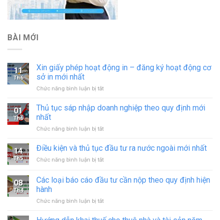
BÀI MỚI
Xin giấy phép hoạt động in – đăng ký hoạt động cơ
11
sở in mới nhất
Th6
ở
Chức năng bình luận bị tắt
Xin
giấy
Thủ tục sáp nhập doanh nghiệp theo quy định mới
01
phép
nhất
Th6
hoạt
ở
Chức năng bình luận bị tắt
động
Thủ
in
tục
Điều kiện và thủ tục đầu tư ra nước ngoài mới nhất
–
14
sáp
đăng
Th5
ở
Chức năng bình luận bị tắt
nhập
ký
Điều
doanh
hoạt
kiện
Các loại báo cáo đầu tư cần nộp theo quy định hiện
nghiệp
động
08
và
theo
hành
cơ
Th4
thủ
quy
sở
ở
Chức năng bình luận bị tắt
tục
định
in
Các
đầu
mới
mới
loại
tư