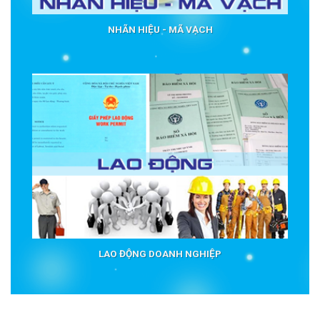
NHÃN HIỆU - MÃ VẠCH
LAO ĐỘNG DOANH NGHIỆP