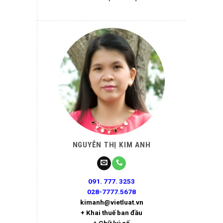
NGUYỄN THỊ KIM ANH
091. 777. 3253
028-7777.5678
kimanh@vietluat.vn
+ Khai thuế ban đầu