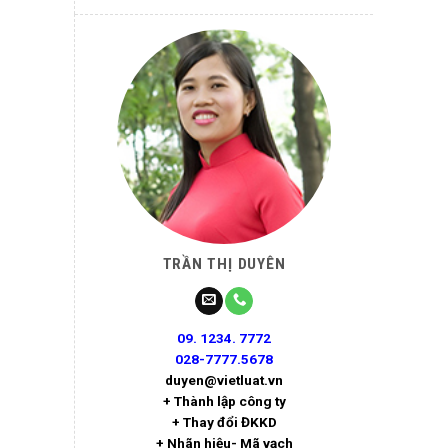
TRẦN THỊ DUYÊN
09. 1234. 7772
028-7777.5678
duyen@vietluat.vn
+ Thành lập công ty
+ Thay đổi ĐKKD
+ Nhãn hiệu- Mã vạch