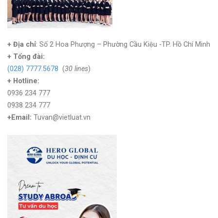
+ Địa chỉ
: Số 2 Hoa Phượng – Phường Cầu Kiệu -TP. Hồ Chí Minh
+
Tổng đài:
(028) 7777.5678
(
30 lines
)
+ Hotline:
0936 234 777
0938 234 777
+Email:
Tuvan@vietluat.vn