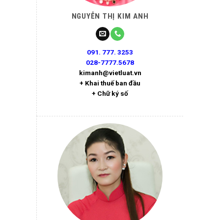
NGUYỄN THỊ KIM ANH
091. 777. 3253
028-7777.5678
kimanh@vietluat.vn
+ Khai thuế ban đầu
+ Chữ ký số