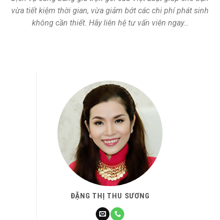
vừa tiết kiệm thời gian, vừa giảm bớt các chi phí phát sinh
không cần thiết. Hãy liên hệ tư vấn viên ngay…
ĐẶNG THỊ THU SƯƠNG