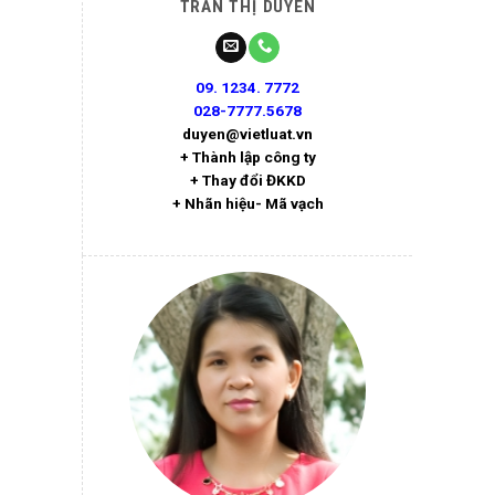
TRẦN THỊ DUYÊN
09. 1234. 7772
028-7777.5678
duyen@vietluat.vn
+ Thành lập công ty
+ Thay đổi ĐKKD
+ Nhãn hiệu- Mã vạch