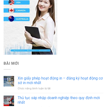
BÀI MỚI
Xin giấy phép hoạt động in – đăng ký hoạt động cơ
11
sở in mới nhất
Th6
ở
Chức năng bình luận bị tắt
Xin
giấy
Thủ tục sáp nhập doanh nghiệp theo quy định mới
01
phép
nhất
Th6
hoạt