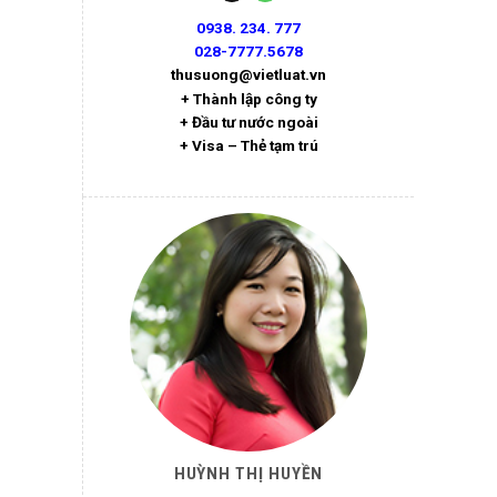
0938. 234. 777
028-7777.5678
thusuong@vietluat.vn
+ Thành lập công ty
+ Đầu tư nước ngoài
+ Visa – Thẻ tạm trú
HUỲNH THỊ HUYỀN