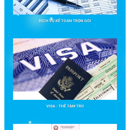
DỊCH VỤ KẾ TOÁN TRỌN GÓI
VISA - THẺ TẠM TRÚ