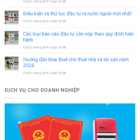
ở
Chức năng bình luận bị tắt
động
Thủ
in
tục
Điều kiện và thủ tục đầu tư ra nước ngoài mới nhất
–
14
sáp
đăng
Th5
ở
Chức năng bình luận bị tắt
nhập
ký
Điều
doanh
hoạt
kiện
Các loại báo cáo đầu tư cần nộp theo quy định hiện
nghiệp
động
08
và
theo
hành
cơ
Th4
thủ
quy
sở
ở
Chức năng bình luận bị tắt
tục
định
in
Các
đầu
mới
mới
loại
tư
Hướng dẫn khai thuế cho thuê nhà và tài sản năm
nhất
02
nhất
báo
ra
2026
Th4
cáo
nước
ở
Chức năng bình luận bị tắt
đầu
ngoài
Hướng
tư
mới
dẫn
cần
nhất
khai
DỊCH VỤ CHO DOANH NGHIỆP
nộp
thuế
theo
cho
quy
thuê
định
nhà
hiện
và
hành
tài
sản
năm
2026