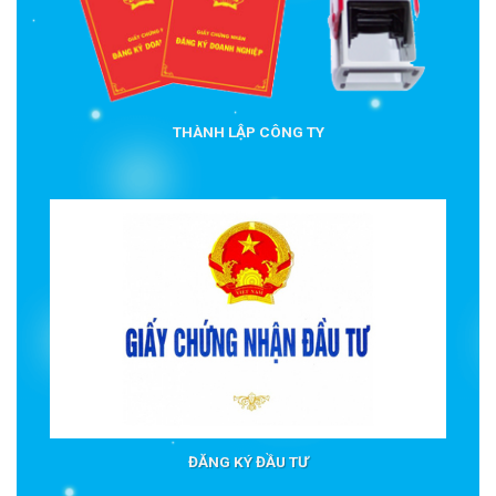
THÀNH LẬP CÔNG TY
ĐĂNG KÝ ĐẦU TƯ