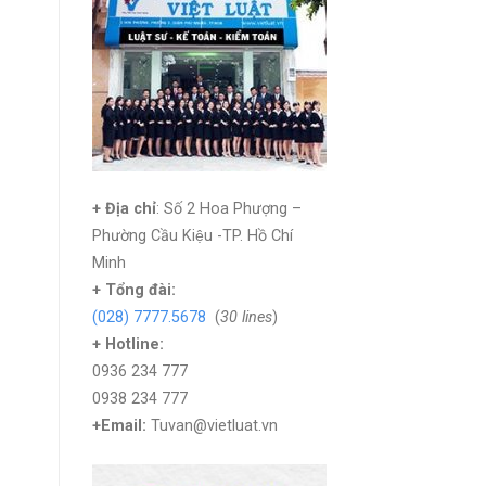
+ Địa chỉ
: Số 2 Hoa Phượng –
Phường Cầu Kiệu -TP. Hồ Chí
Minh
+
Tổng đài:
(028) 7777.5678
(
30 lines
)
+ Hotline:
0936 234 777
0938 234 777
+Email:
Tuvan@vietluat.vn