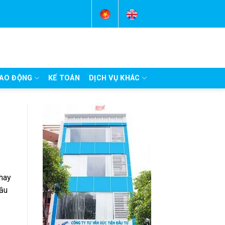
AO ĐỘNG
KẾ TOÁN
DỊCH VỤ KHÁC
hay
đầu