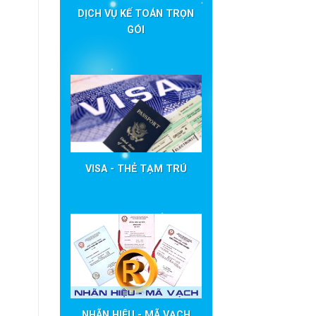
DỊCH VỤ KẾ TOÁN TRỌN
GÓI
VISA - THẺ TẠM TRÚ
NHÃN HIỆU - MÃ VẠCH