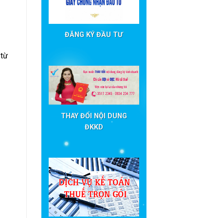
ĐĂNG KÝ ĐẦU TƯ
 từ
THAY ĐỔI NỘI DUNG
ĐKKD