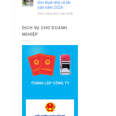
báo
nước
cho thuê nhà và tài
Th4
cáo
ngoài
sản năm 2026
đầu
mới
ở
Chức năng bình luận bị tắt
tư
nhất
Hướng
cần
dẫn
nộp
khai
theo
DỊCH VỤ CHO DOANH
thuế
quy
NGHIỆP
cho
định
thuê
hiện
nhà
hành
và
tài
sản
năm
2026
THÀNH LẬP CÔNG TY