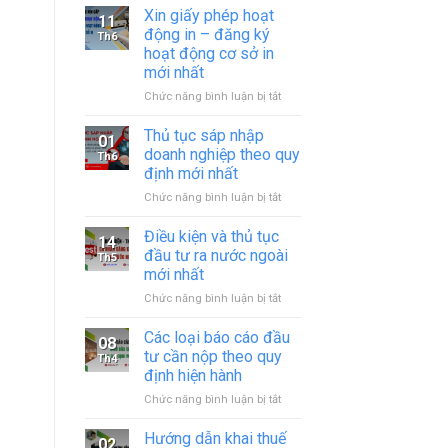
Xin giấy phép hoạt
11
động in – đăng ký
Th6
hoạt động cơ sở in
mới nhất
ở
Chức năng bình luận bị tắt
Xin
giấy
Thủ tục sáp nhập
01
phép
doanh nghiệp theo quy
Th6
hoạt
định mới nhất
động
ở
Chức năng bình luận bị tắt
in
Thủ
–
tục
đăng
Điều kiện và thủ tục
14
sáp
ký
đầu tư ra nước ngoài
Th5
nhập
hoạt
mới nhất
doanh
động
ở
Chức năng bình luận bị tắt
nghiệp
cơ
Điều
theo
sở
kiện
quy
in
Các loại báo cáo đầu
08
và
định
mới
tư cần nộp theo quy
Th4
thủ
mới
nhất
định hiện hành
tục
nhất
ở
Chức năng bình luận bị tắt
đầu
Các
tư
loại
ra
Hướng dẫn khai thuế
02