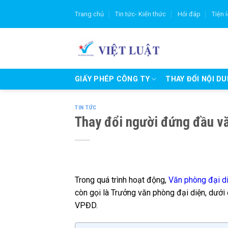
Skip
Trang chủ
Tin tức- Kiến thức
Hỏi đáp
Tiện 
to
content
GIẤY PHÉP CÔNG TY
THAY ĐỔI NỘI D
TIN TỨC
Thay đổi người đứng đầu v
Trong quá trình hoạt động,
Văn phòng đại d
còn gọi là Trưởng văn phòng đại diện, dưới 
VPĐD.