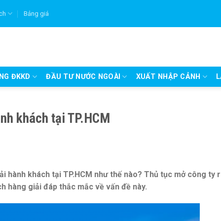
ích
Bảng giá
UNG ĐKKD
ĐẦU TƯ NƯỚC NGOÀI
XUẤT NHẬP CẢNH
L
hành khách tại TP.HCM
tải hành khách tại TP.HCM như thế nào? Thủ tục mở công ty 
ch hàng giải đáp thắc mắc về vấn đề này.