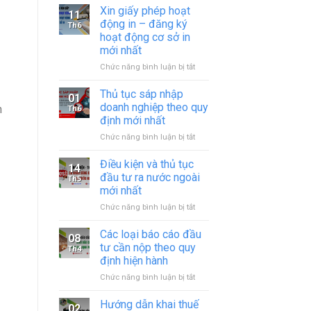
Xin giấy phép hoạt
11
động in – đăng ký
Th6
hoạt động cơ sở in
mới nhất
ở
Chức năng bình luận bị tắt
Xin
giấy
Thủ tục sáp nhập
01
phép
doanh nghiệp theo quy
h
Th6
hoạt
định mới nhất
động
ở
Chức năng bình luận bị tắt
in
Thủ
–
tục
đăng
Điều kiện và thủ tục
14
sáp
ký
đầu tư ra nước ngoài
Th5
nhập
hoạt
mới nhất
doanh
động
ở
Chức năng bình luận bị tắt
nghiệp
cơ
Điều
theo
sở
kiện
quy
in
Các loại báo cáo đầu
08
và
định
mới
tư cần nộp theo quy
Th4
thủ
mới
nhất
định hiện hành
tục
nhất
ở
Chức năng bình luận bị tắt
đầu
Các
tư
loại
ra
Hướng dẫn khai thuế
02