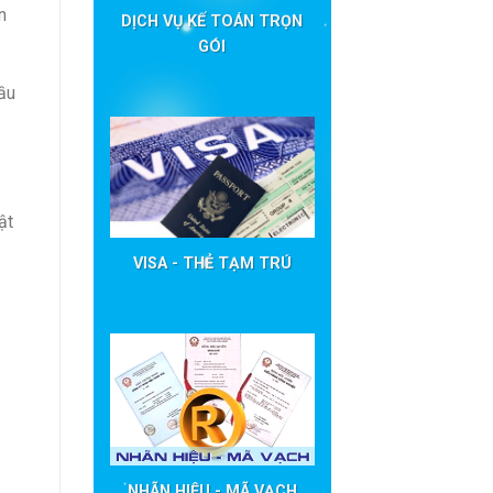
n
DỊCH VỤ KẾ TOÁN TRỌN
GÓI
ầu
ật
VISA - THẺ TẠM TRÚ
NHÃN HIỆU - MÃ VẠCH