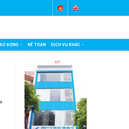
AO ĐỘNG
KẾ TOÁN
DỊCH VỤ KHÁC
ra