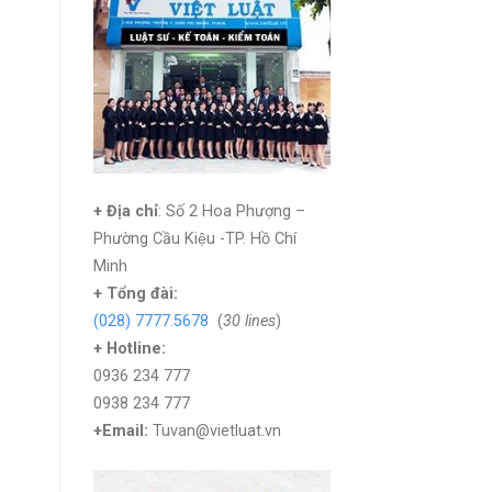
+ Địa chỉ
: Số 2 Hoa Phượng –
Phường Cầu Kiệu -TP. Hồ Chí
Minh
+
Tổng đài:
(028) 7777.5678
(
30 lines
)
+ Hotline:
0936 234 777
0938 234 777
+Email:
Tuvan@vietluat.vn