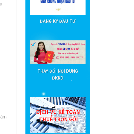
ép
ĐĂNG KÝ ĐẦU TƯ
THAY ĐỔI NỘI DUNG
ĐKKD
 làm