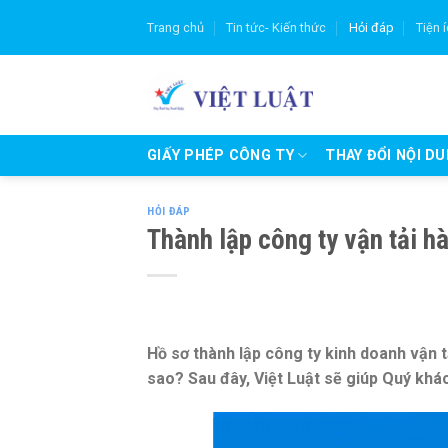
Skip
Trang chủ
Tin tức- Kiến thức
Hỏi đáp
Tiện 
to
content
GIẤY PHÉP CÔNG TY
THAY ĐỔI NỘI D
HỎI ĐÁP
Thành lập công ty vận tải 
Hồ sơ thành lập công ty kinh doanh vận 
sao? Sau đây, Việt Luật sẽ giúp Quý khá