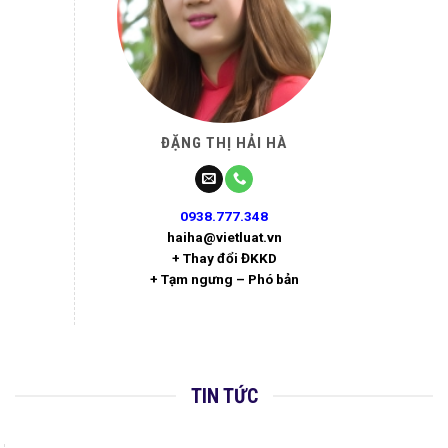
ĐẶNG THỊ HẢI HÀ
0938.777.348
haiha@vietluat.vn
+ Thay đổi ĐKKD
+ Tạm ngưng – Phó bản
TIN TỨC