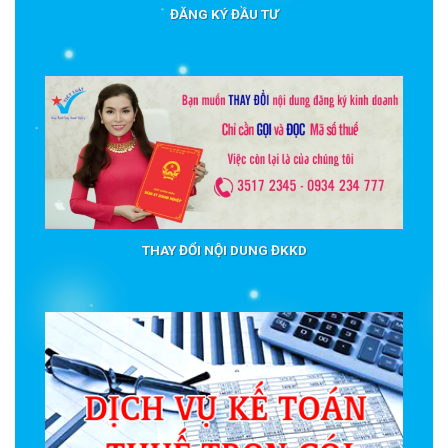
ĐĂNG KÝ ĐẦU TƯ
THAY ĐỔI NỘI DUNG ĐKKD