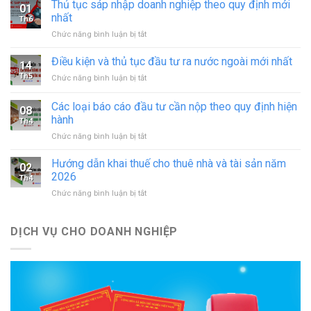
giấy
Thủ tục sáp nhập doanh nghiệp theo quy định mới
01
phép
nhất
Th6
hoạt
ở
Chức năng bình luận bị tắt
động
Thủ
in
tục
Điều kiện và thủ tục đầu tư ra nước ngoài mới nhất
–
14
sáp
đăng
Th5
ở
Chức năng bình luận bị tắt
nhập
ký
Điều
doanh
hoạt
kiện
Các loại báo cáo đầu tư cần nộp theo quy định hiện
nghiệp
động
08
và
theo
hành
cơ
Th4
thủ
quy
sở
ở
Chức năng bình luận bị tắt
tục
định
in
Các
đầu
mới
mới
loại
tư
Hướng dẫn khai thuế cho thuê nhà và tài sản năm
nhất
02
nhất
báo
ra
2026
Th4
cáo
nước
ở
Chức năng bình luận bị tắt
đầu
ngoài
Hướng
tư
mới
dẫn
cần
nhất
khai
DỊCH VỤ CHO DOANH NGHIỆP
nộp
thuế
theo
cho
quy
thuê
định
nhà
hiện
và
hành
tài
sản