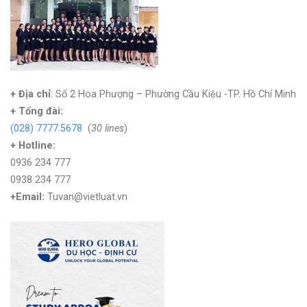
+ Địa chỉ
: Số 2 Hoa Phượng – Phường Cầu Kiệu -TP. Hồ Chí Minh
+
Tổng đài:
(028) 7777.5678
(
30 lines
)
+ Hotline:
0936 234 777
0938 234 777
+Email:
Tuvan@vietluat.vn