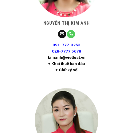
NGUYỄN THỊ KIM ANH
091. 777. 3253
028-7777.5678
kimanh@vietluat.vn
+ Khai thuế ban đầu
+ Chữ ký số