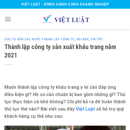
Skip
VIỆT LUẬT - ĐỒNG HÀNH CÙNG DOANH NGHIỆP
to
content
GÓC TƯ VẤN CÁC BƯỚC THÀNH LẬP CÔNG TY
,
HỎI ĐÁP
,
TIN TỨC
Thành lập công ty sản xuất khẩu trang năm
2021
Muốn thành lập công ty khẩu trang y tế cần đáp ứng
điều kiện gì? Hồ sơ cần chuẩn bị bao gồm những gì? Thủ
tục thực hiện có khó không? Chi phí bỏ ra để hoàn thành
thủ tục thế nào? Bài viết sau đây
Việt Luật
sẽ hỗ trợ quý
khách hàng cụ thể như sau: