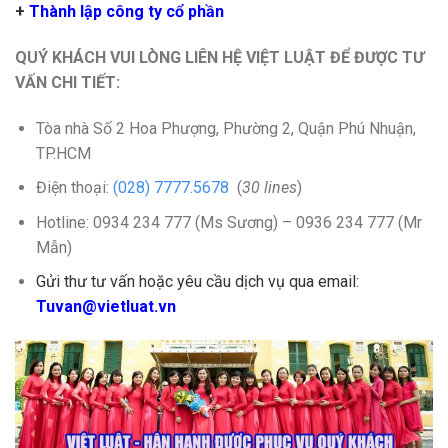
+
Thành lập công ty cổ phần
QUÝ KHÁCH VUI LÒNG LIÊN HỆ VIỆT LUẬT ĐỂ ĐƯỢC TƯ
VẤN CHI TIẾT:
Tòa nhà Số 2 Hoa Phượng, Phường 2, Quận Phú Nhuận,
TP.HCM
Điện thoại:
(028) 7777.5678
(
30 lines
)
Hotline: 0934 234 777 (Ms Sương) – 0936 234 777 (Mr
Mẫn)
Gửi thư tư vấn hoặc yêu cầu dịch vụ qua email:
Tuvan@vietluat.vn