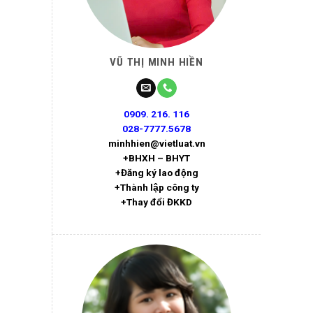
VŨ THỊ MINH HIỀN
0909. 216. 116
028-7777.5678
minhhien@vietluat.vn
+BHXH – BHYT
+Đăng ký lao động
+Thành lập công ty
+Thay đổi ĐKKD