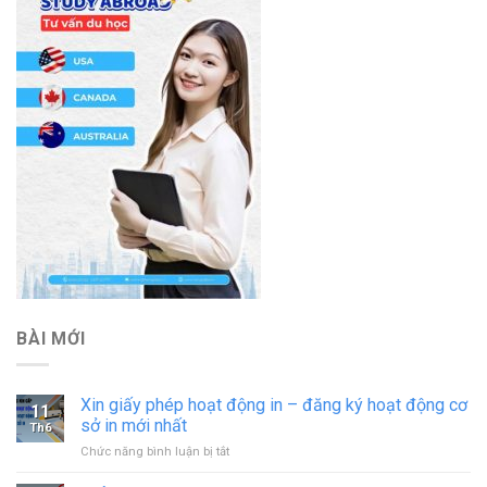
BÀI MỚI
Xin giấy phép hoạt động in – đăng ký hoạt động cơ
11
sở in mới nhất
Th6
ở
Chức năng bình luận bị tắt
Xin