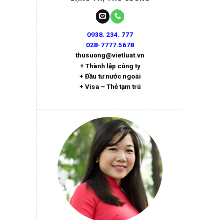
0938. 234. 777
028-7777.5678
thusuong@vietluat.vn
+ Thành lập công ty
+ Đầu tư nước ngoài
+ Visa – Thẻ tạm trú