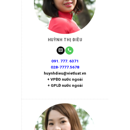
HUỲNH THỊ ĐIỀU
091. 777. 6371
028-7777.5678
huynhdieu@vietluat.vn
+ VPĐD nước ngoài
+ GPLĐ nước ngoài