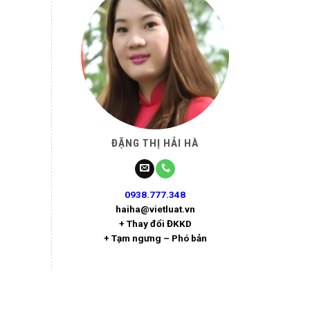
ĐẶNG THỊ HẢI HÀ
0938.777.348
haiha@vietluat.vn
+ Thay đổi ĐKKD
+ Tạm ngưng – Phó bản