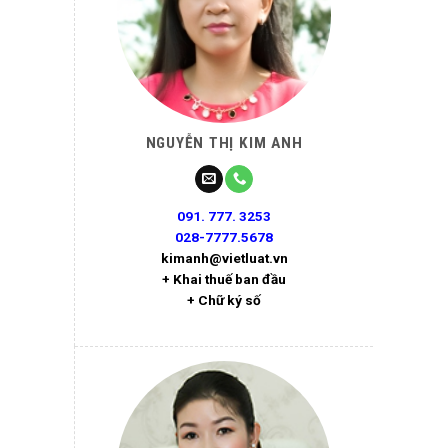
NGUYỄN THỊ KIM ANH
091. 777. 3253
028-7777.5678
kimanh@vietluat.vn
+ Khai thuế ban đầu
+ Chữ ký số