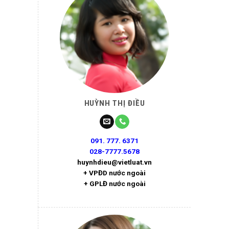
HUỲNH THỊ ĐIỀU
091. 777. 6371
028-7777.5678
huynhdieu@vietluat.vn
+ VPĐD nước ngoài
+ GPLĐ nước ngoài