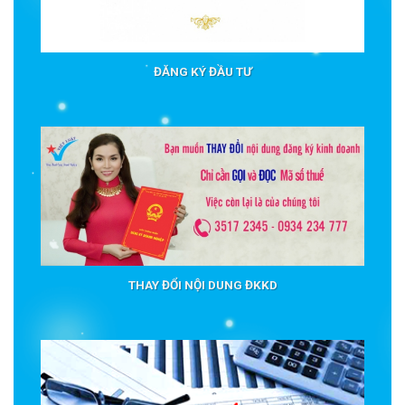
ĐĂNG KÝ ĐẦU TƯ
THAY ĐỔI NỘI DUNG ĐKKD