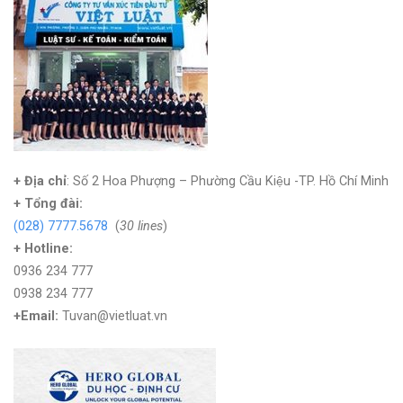
+ Địa chỉ
: Số 2 Hoa Phượng – Phường Cầu Kiệu -TP. Hồ Chí Minh
+
Tổng đài:
(028) 7777.5678
(
30 lines
)
+ Hotline:
0936 234 777
0938 234 777
+Email:
Tuvan@vietluat.vn