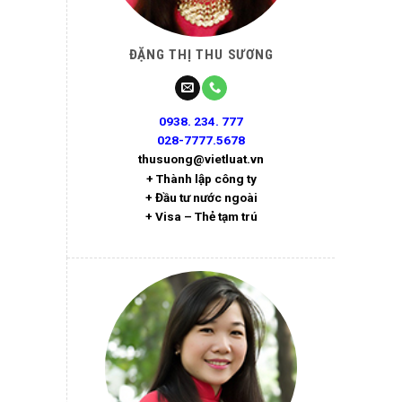
ĐẶNG THỊ THU SƯƠNG
0938. 234. 777
028-7777.5678
thusuong@vietluat.vn
+ Thành lập công ty
+ Đầu tư nước ngoài
+ Visa – Thẻ tạm trú