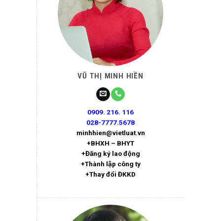
VŨ THỊ MINH HIỀN
0909. 216. 116
028-7777.5678
minhhien@vietluat.vn
+BHXH – BHYT
+Đăng ký lao động
+Thành lập công ty
+Thay đổi ĐKKD