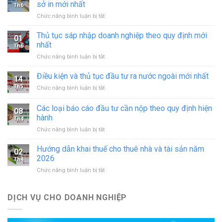
sở in mới nhất
Th6
ở
Chức năng bình luận bị tắt
Xin
giấy
Thủ tục sáp nhập doanh nghiệp theo quy định mới
01
phép
nhất
Th6
hoạt
ở
Chức năng bình luận bị tắt
động
Thủ
in
tục
Điều kiện và thủ tục đầu tư ra nước ngoài mới nhất
–
14
sáp
đăng
Th5
ở
Chức năng bình luận bị tắt
nhập
ký
Điều
doanh
hoạt
kiện
Các loại báo cáo đầu tư cần nộp theo quy định hiện
nghiệp
động
08
và
theo
hành
cơ
Th4
thủ
quy
sở
ở
Chức năng bình luận bị tắt
tục
định
in
Các
đầu
mới
mới
loại
tư
Hướng dẫn khai thuế cho thuê nhà và tài sản năm
nhất
02
nhất
báo
ra
2026
Th4
cáo
nước
ở
Chức năng bình luận bị tắt
đầu
ngoài
Hướng
tư
mới
dẫn
cần
nhất
khai
DỊCH VỤ CHO DOANH NGHIỆP
nộp
thuế
theo
cho
quy
thuê
định