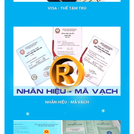
VISA - THẺ TẠM TRÚ
NHÃN HIỆU - MÃ VẠCH