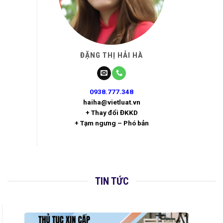
ĐẶNG THỊ HẢI HÀ
0938.777.348
haiha@vietluat.vn
+ Thay đổi ĐKKD
+ Tạm ngưng – Phó bản
TIN TỨC