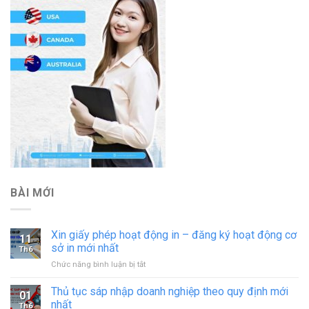
BÀI MỚI
Xin giấy phép hoạt động in – đăng ký hoạt động cơ
11
sở in mới nhất
Th6
ở
Chức năng bình luận bị tắt
Xin
giấy
Thủ tục sáp nhập doanh nghiệp theo quy định mới
01
phép
nhất
Th6