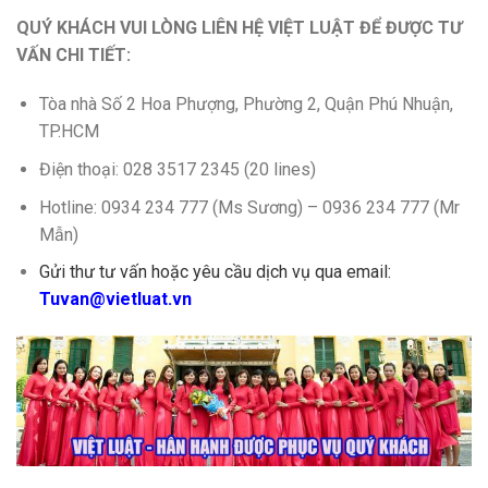
QUÝ KHÁCH VUI LÒNG LIÊN HỆ VIỆT LUẬT ĐỂ ĐƯỢC TƯ
VẤN CHI TIẾT:
Tòa nhà Số 2 Hoa Phượng, Phường 2, Quận Phú Nhuận,
TP.HCM
Điện thoại: 028 3517 2345 (20 lines)
Hotline: 0934 234 777 (Ms Sương) – 0936 234 777 (Mr
Mẫn)
Gửi thư tư vấn hoặc yêu cầu dịch vụ qua email:
Tuvan@vietluat.vn