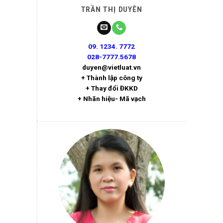
TRẦN THỊ DUYÊN
09. 1234. 7772
028-7777.5678
duyen@vietluat.vn
+ Thành lập công ty
+ Thay đổi ĐKKD
+ Nhãn hiệu- Mã vạch