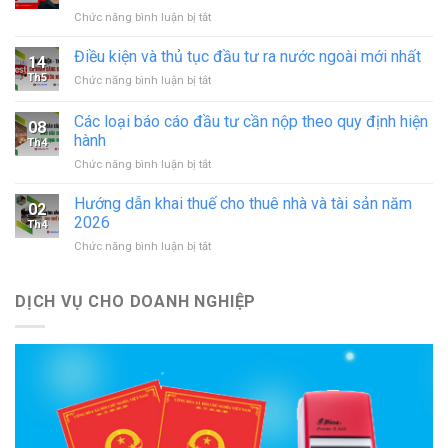
hoạt
ở
Chức năng bình luận bị tắt
động
Thủ
in
tục
Điều kiện và thủ tục đầu tư ra nước ngoài mới nhất
–
14
sáp
đăng
Th5
ở
Chức năng bình luận bị tắt
nhập
ký
Điều
doanh
hoạt
kiện
Các loại báo cáo đầu tư cần nộp theo quy định hiện
nghiệp
động
08
và
theo
hành
cơ
Th4
thủ
quy
sở
ở
Chức năng bình luận bị tắt
tục
định
in
Các
đầu
mới
mới
loại
tư
Hướng dẫn khai thuế cho thuê nhà và tài sản năm
nhất
02
nhất
báo
ra
2026
Th4
cáo
nước
ở
Chức năng bình luận bị tắt
đầu
ngoài
Hướng
tư
mới
dẫn
cần
nhất
khai
DỊCH VỤ CHO DOANH NGHIỆP
nộp
thuế
theo
cho
quy
thuê
định
nhà
hiện
và
hành
tài
sản
năm