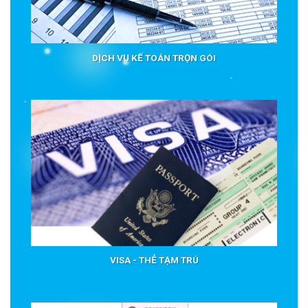
DỊCH VỤ KẾ TOÁN TRỌN GÓI
VISA - THẺ TẠM TRÚ