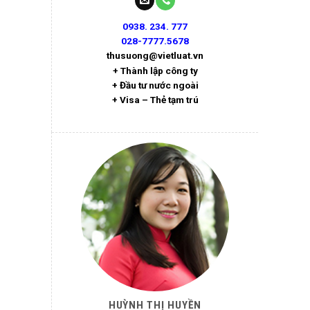
0938. 234. 777
028-7777.5678
thusuong@vietluat.vn
+ Thành lập công ty
+ Đầu tư nước ngoài
+ Visa – Thẻ tạm trú
HUỲNH THỊ HUYỀN