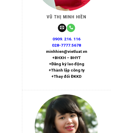
VŨ THỊ MINH HIỀN
0909. 216. 116
028-7777.5678
minhhien@vietluat.vn
+BHXH – BHYT
+Đăng ký lao động
+Thành lập công ty
+Thay đổi ĐKKD