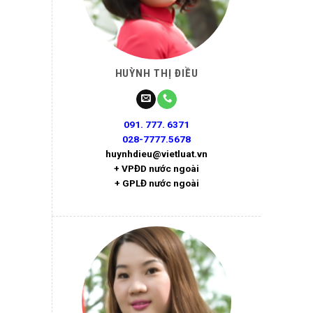
HUỲNH THỊ ĐIỀU
091. 777. 6371
028-7777.5678
huynhdieu@vietluat.vn
+ VPĐD nước ngoài
+ GPLĐ nước ngoài