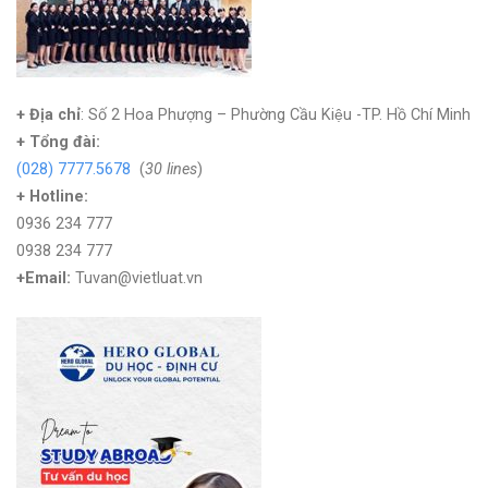
+ Địa chỉ
: Số 2 Hoa Phượng – Phường Cầu Kiệu -TP. Hồ Chí Minh
+
Tổng đài:
(028) 7777.5678
(
30 lines
)
+ Hotline:
0936 234 777
0938 234 777
+Email:
Tuvan@vietluat.vn