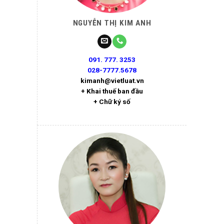
NGUYỄN THỊ KIM ANH
091. 777. 3253
028-7777.5678
kimanh@vietluat.vn
+ Khai thuế ban đầu
+ Chữ ký số