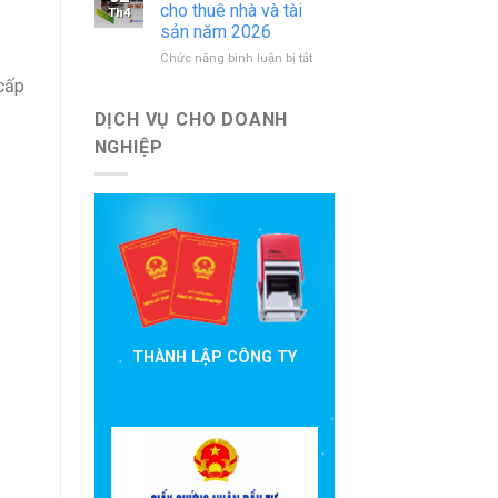
báo
nước
cho thuê nhà và tài
Th4
cáo
ngoài
sản năm 2026
đầu
mới
ở
Chức năng bình luận bị tắt
tư
nhất
Hướng
cần
 cấp
dẫn
nộp
khai
theo
DỊCH VỤ CHO DOANH
thuế
quy
NGHIỆP
cho
định
thuê
hiện
nhà
hành
và
tài
sản
năm
2026
THÀNH LẬP CÔNG TY