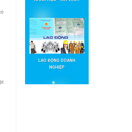
có
LAO ĐỘNG DOANH
NGHIỆP
ật