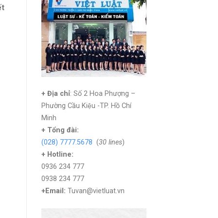
ết
+ Địa chỉ
: Số 2 Hoa Phượng –
Phường Cầu Kiệu -TP. Hồ Chí
Minh
+
Tổng đài:
(028) 7777.5678
(
30 lines
)
+ Hotline:
0936 234 777
0938 234 777
+Email:
Tuvan@vietluat.vn