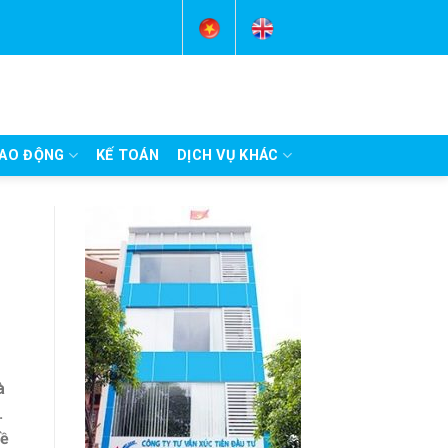
AO ĐỘNG
KẾ TOÁN
DỊCH VỤ KHÁC
à
.
đề