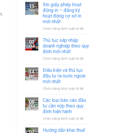
Xin giấy phép hoạt
11
động in – đăng ký
Th6
h.
hoạt động cơ sở in
mới nhất
ở
Chức năng bình luận bị tắt
Xin
giấy
Thủ tục sáp nhập
01
phép
doanh nghiệp theo quy
Th6
hoạt
định mới nhất
động
ở
Chức năng bình luận bị tắt
in
Thủ
–
tục
đăng
Điều kiện và thủ tục
14
sáp
ký
đầu tư ra nước ngoài
Th5
nhập
hoạt
mới nhất
doanh
động
ở
Chức năng bình luận bị tắt
nghiệp
cơ
Điều
theo
sở
kiện
quy
in
Các loại báo cáo đầu
08
và
định
mới
tư cần nộp theo quy
Th4
thủ
mới
nhất
định hiện hành
tục
nhất
ở
Chức năng bình luận bị tắt
đầu
Các
tư
loại
ra
Hướng dẫn khai thuế
02