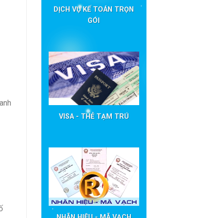
DỊCH VỤ KẾ TOÁN TRỌN
GÓI
oanh
VISA - THẺ TẠM TRÚ
ố
NHÃN HIỆU - MÃ VẠCH