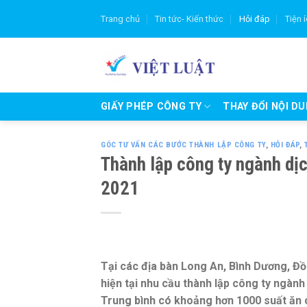
Skip
Trang chủ
Tin tức- Kiến thức
Hỏi đáp
Tiện 
to
content
GIẤY PHÉP CÔNG TY
THAY ĐỔI NỘI D
GÓC TƯ VẤN CÁC BƯỚC THÀNH LẬP CÔNG TY
,
HỎI ĐÁP
,
Thành lập công ty ngành dị
2021
Tại các địa bàn Long An, Bình Dương, Đ
hiện tại nhu cầu thành lập công ty ngàn
Trung bình có khoảng hơn 1000 suất ăn c