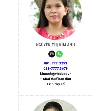
NGUYỄN THỊ KIM ANH
091. 777. 3253
028-7777.5678
kimanh@vietluat.vn
+ Khai thuế ban đầu
+ Chữ ký số