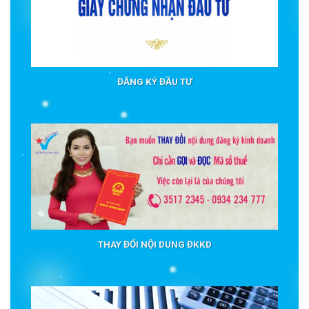
ĐĂNG KÝ ĐẦU TƯ
THAY ĐỔI NỘI DUNG ĐKKD