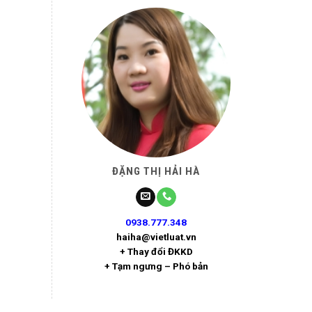
ĐẶNG THỊ HẢI HÀ
0938.777.348
haiha@vietluat.vn
+ Thay đổi ĐKKD
+ Tạm ngưng – Phó bản