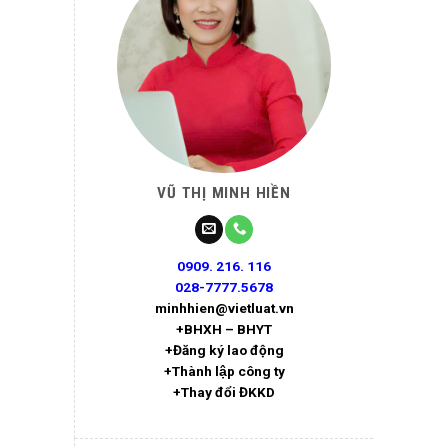
VŨ THỊ MINH HIỀN
0909. 216. 116
028-7777.5678
minhhien@vietluat.vn
+BHXH – BHYT
+Đăng ký lao động
+Thành lập công ty
+Thay đổi ĐKKD