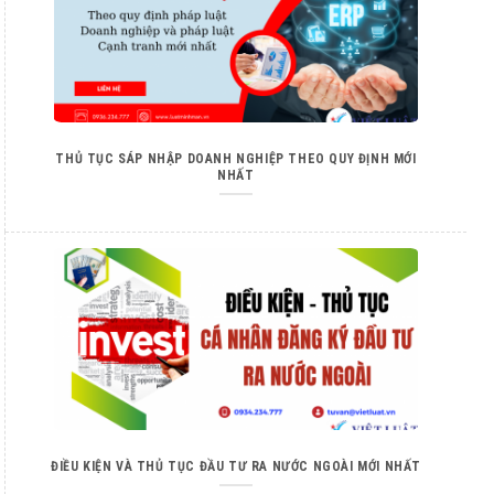
THỦ TỤC SÁP NHẬP DOANH NGHIỆP THEO QUY ĐỊNH MỚI
NHẤT
ĐIỀU KIỆN VÀ THỦ TỤC ĐẦU TƯ RA NƯỚC NGOÀI MỚI NHẤT