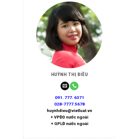
HUỲNH THỊ ĐIỀU
091. 777. 6371
028-7777.5678
huynhdieu@vietluat.vn
+ VPĐD nước ngoài
+ GPLĐ nước ngoài