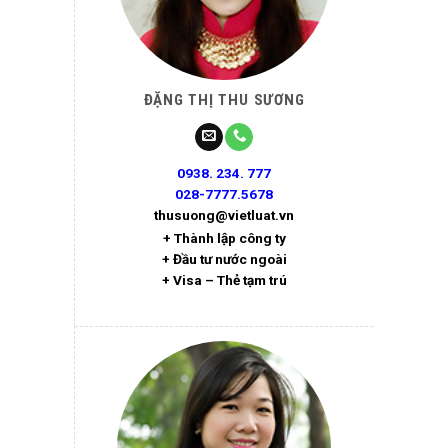
ĐẶNG THỊ THU SƯƠNG
0938. 234. 777
028-7777.5678
thusuong@vietluat.vn
+ Thành lập công ty
+ Đầu tư nước ngoài
+ Visa – Thẻ tạm trú