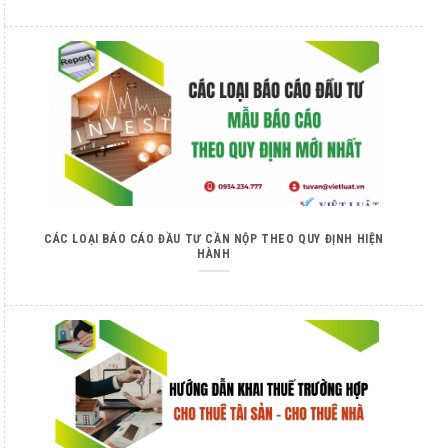
CÁC LOẠI BÁO CÁO ĐẦU TƯ CẦN NỘP THEO QUY ĐỊNH HIỆN
HÀNH