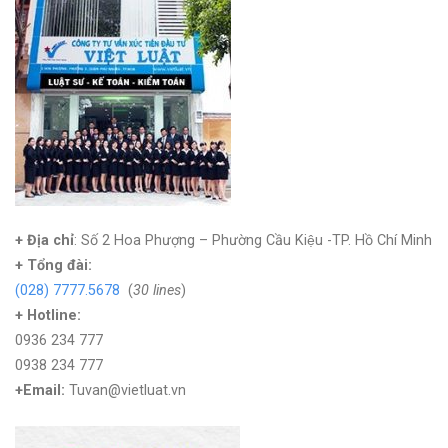
+ Địa chỉ
: Số 2 Hoa Phượng – Phường Cầu Kiệu -TP. Hồ Chí Minh
+
Tổng đài:
(028) 7777.5678
(
30 lines
)
+ Hotline:
0936 234 777
0938 234 777
+Email:
Tuvan@vietluat.vn