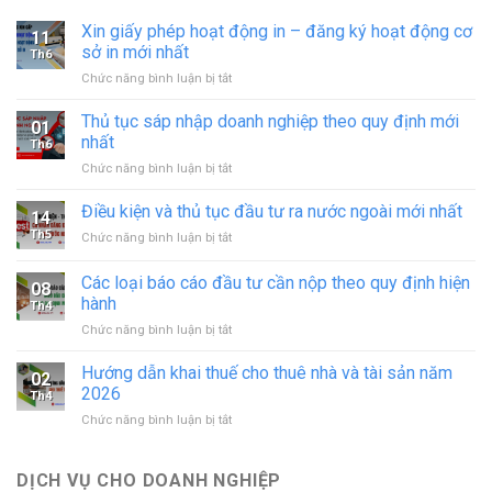
Xin giấy phép hoạt động in – đăng ký hoạt động cơ
11
sở in mới nhất
Th6
ở
Chức năng bình luận bị tắt
Xin
giấy
Thủ tục sáp nhập doanh nghiệp theo quy định mới
01
phép
nhất
Th6
hoạt
ở
Chức năng bình luận bị tắt
động
Thủ
in
tục
Điều kiện và thủ tục đầu tư ra nước ngoài mới nhất
–
14
sáp
đăng
Th5
ở
Chức năng bình luận bị tắt
nhập
ký
Điều
doanh
hoạt
kiện
Các loại báo cáo đầu tư cần nộp theo quy định hiện
nghiệp
động
08
và
theo
hành
cơ
Th4
thủ
quy
sở
ở
Chức năng bình luận bị tắt
tục
định
in
Các
đầu
mới
mới
loại
tư
Hướng dẫn khai thuế cho thuê nhà và tài sản năm
nhất
02
nhất
báo
ra
2026
Th4
cáo
nước
ở
Chức năng bình luận bị tắt
đầu
ngoài
Hướng
tư
mới
dẫn
cần
nhất
khai
DỊCH VỤ CHO DOANH NGHIỆP
nộp