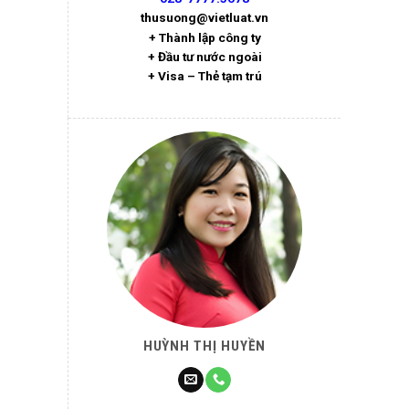
thusuong@vietluat.vn
+ Thành lập công ty
+ Đầu tư nước ngoài
+ Visa – Thẻ tạm trú
HUỲNH THỊ HUYỀN