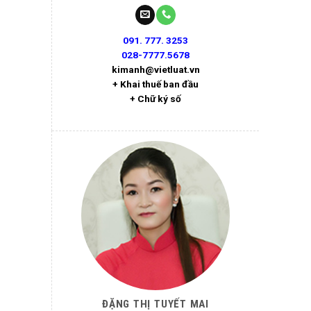
091. 777. 3253
028-7777.5678
kimanh@vietluat.vn
+ Khai thuế ban đầu
+ Chữ ký số
ĐẶNG THỊ TUYẾT MAI