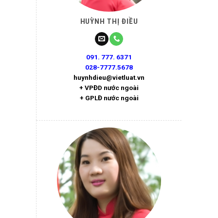
HUỲNH THỊ ĐIỀU
091. 777. 6371
028-7777.5678
huynhdieu@vietluat.vn
+ VPĐD nước ngoài
+ GPLĐ nước ngoài