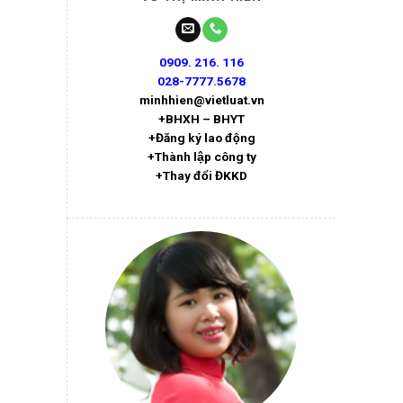
0909. 216. 116
028-7777.5678
minhhien@vietluat.vn
+BHXH – BHYT
+Đăng ký lao động
+Thành lập công ty
+Thay đổi ĐKKD