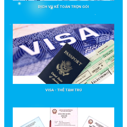
DỊCH VỤ KẾ TOÁN TRỌN GÓI
VISA - THẺ TẠM TRÚ