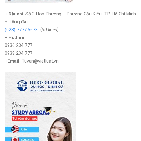
+ Địa chỉ
: Số 2 Hoa Phượng – Phường Cầu Kiệu -TP. Hồ Chí Minh
+
Tổng đài:
(028) 7777.5678
(
30 lines
)
+ Hotline:
0936 234 777
0938 234 777
+Email:
Tuvan@vietluat.vn