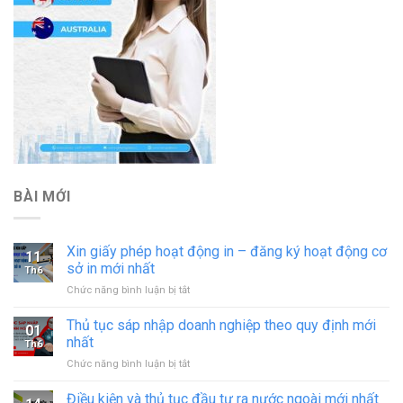
BÀI MỚI
Xin giấy phép hoạt động in – đăng ký hoạt động cơ
11
sở in mới nhất
Th6
ở
Chức năng bình luận bị tắt
Xin
giấy
Thủ tục sáp nhập doanh nghiệp theo quy định mới
01
phép
nhất
Th6
hoạt
ở
Chức năng bình luận bị tắt
động
Thủ
in
tục
Điều kiện và thủ tục đầu tư ra nước ngoài mới nhất
–