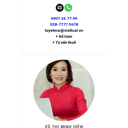
0907.34.77.99
028-7777.5678
tuyetmai@vietluat.vn
+ Kế toán
+ Tư vấn thuế
VŨ THỊ MINH HIỀN