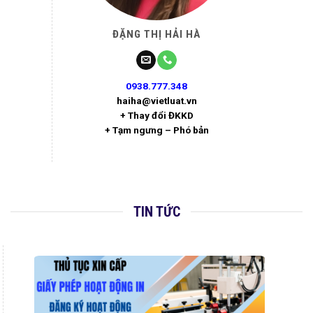
ĐẶNG THỊ HẢI HÀ
0938.777.348
haiha@vietluat.vn
+ Thay đổi ĐKKD
+ Tạm ngưng – Phó bản
TIN TỨC