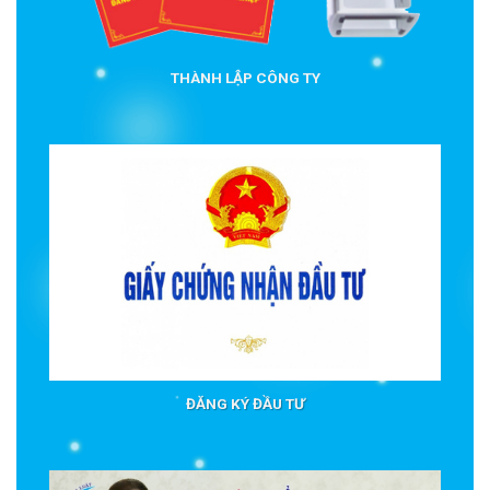
THÀNH LẬP CÔNG TY
ĐĂNG KÝ ĐẦU TƯ