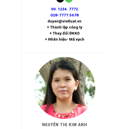
09. 1234. 7772
028-7777.5678
duyen@vietluat.vn
+ Thành lập công ty
+ Thay đổi ĐKKD
+ Nhãn hiệu- Mã vạch
NGUYỄN THỊ KIM ANH