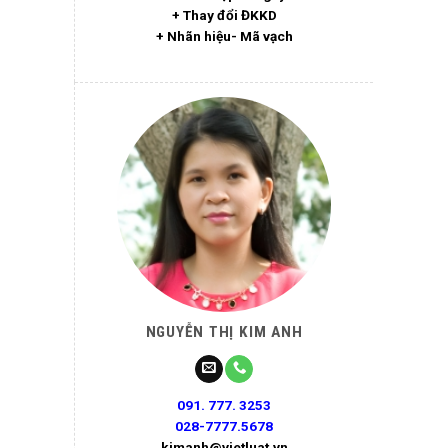
+ Thay đổi ĐKKD
+ Nhãn hiệu- Mã vạch
NGUYỄN THỊ KIM ANH
091. 777. 3253
028-7777.5678
kimanh@vietluat.vn