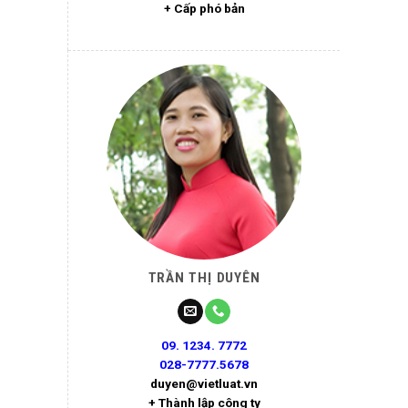
+ Cấp phó bản
TRẦN THỊ DUYÊN
09. 1234. 7772
028-7777.5678
duyen@vietluat.vn
+ Thành lập công ty