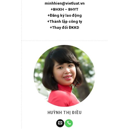
minhhien@vietluat.vn
+BHXH – BHYT
+Đăng ký lao động
+Thành lập công ty
+Thay đổi ĐKKD
HUỲNH THỊ ĐIỀU