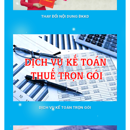
THAY ĐỔI NỘI DUNG ĐKKD
DỊCH VỤ KẾ TOÁN TRỌN GÓI