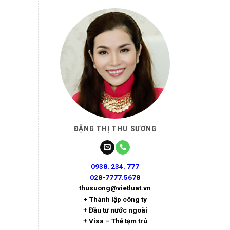
ĐẶNG THỊ THU SƯƠNG
0938. 234. 777
028-7777.5678
thusuong@vietluat.vn
+ Thành lập công ty
+ Đầu tư nước ngoài
+ Visa – Thẻ tạm trú