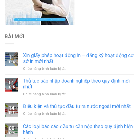
BÀI MỚI
Xin giấy phép hoạt động in – đăng ký hoạt động cơ
11
sở in mới nhất
Th6
ở
Chức năng bình luận bị tắt
Xin
giấy
Thủ tục sáp nhập doanh nghiệp theo quy định mới
01
phép
nhất
Th6
hoạt
ở
Chức năng bình luận bị tắt
động
Thủ
in
tục
Điều kiện và thủ tục đầu tư ra nước ngoài mới nhất
–
14
sáp
đăng
Th5
ở
Chức năng bình luận bị tắt
nhập
ký
Điều
doanh
hoạt
kiện
Các loại báo cáo đầu tư cần nộp theo quy định hiện
nghiệp
động
08
và
theo
hành
cơ
Th4
thủ
quy
sở