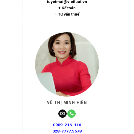
tuyetmai@vietluat.vn
+ Kế toán
+ Tư vấn thuế
VŨ THỊ MINH HIỀN
0909. 216. 116
028-7777.5678