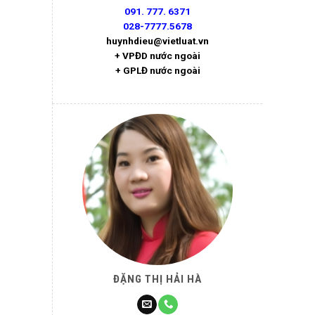
091. 777. 6371
028-7777.5678
huynhdieu@vietluat.vn
+ VPĐD nước ngoài
+ GPLĐ nước ngoài
ĐẶNG THỊ HẢI HÀ