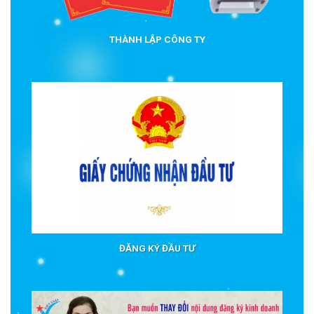
THÀNH LẬP CÔNG TY
ĐĂNG KÝ ĐẦU TƯ