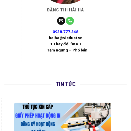
ĐẶNG THỊ HẢI HÀ
0938.777.348
haiha@vietluat.vn
+ Thay đổi ĐKKD
+ Tạm ngưng – Phó bản
TIN TỨC