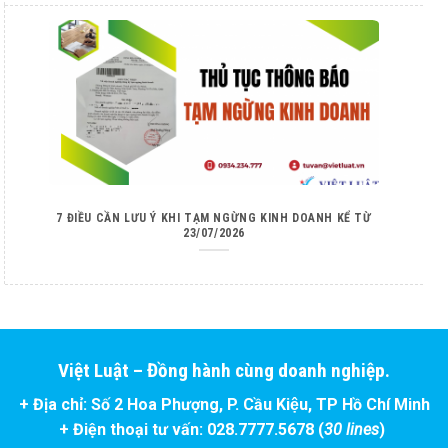
7 ĐIỀU CẦN LƯU Ý KHI TẠM NGỪNG KINH DOANH KỂ TỪ
23/07/2026
Việt Luật – Đồng hành cùng doanh nghiệp.
+ Địa chỉ: Số 2 Hoa Phượng, P. Cầu Kiệu, TP Hồ Chí Minh
+ Điện thoại tư vấn: 028.7777.5678 (
30 lines
)