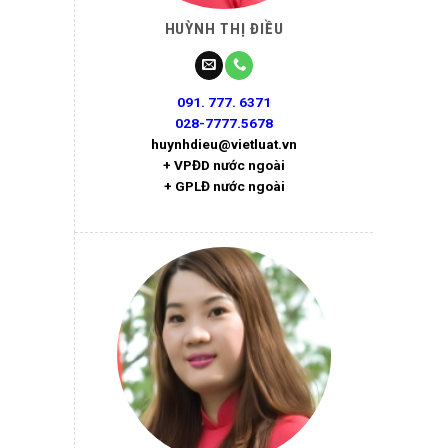
HUỲNH THỊ ĐIỀU
091. 777. 6371
028-7777.5678
huynhdieu@vietluat.vn
+ VPĐD nước ngoài
+ GPLĐ nước ngoài