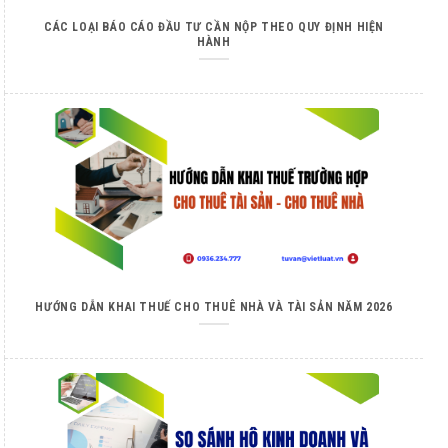
CÁC LOẠI BÁO CÁO ĐẦU TƯ CẦN NỘP THEO QUY ĐỊNH HIỆN
HÀNH
HƯỚNG DẪN KHAI THUẾ CHO THUÊ NHÀ VÀ TÀI SẢN NĂM 2026