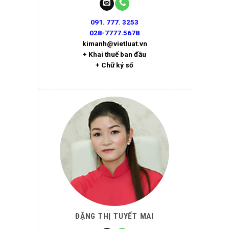
091. 777. 3253
028-7777.5678
kimanh@vietluat.vn
+ Khai thuế ban đầu
+ Chữ ký số
ĐẶNG THỊ TUYẾT MAI