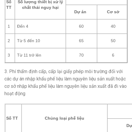
Số
Số lượng thiết bị xử lý
TT
chất thải nguy hại
Dự án
Cơ sở
Đến 4
1
60
40
Từ 5 đến 10
2
65
50
Từ 11 trở lên
3
70
6
3. Phí thẩm định cấp, cấp lại giấy phép môi trường đối với
các dự án nhập khẩu phế liệu làm nguyên liệu sản xuất hoặc
cơ sở nhập khẩu phế liệu làm nguyên liệu sản xuất đã đi vào
hoạt động
Số TT
Chủng loại phế liệu
Dự