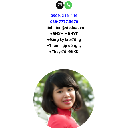
0909. 216. 116
028-7777.5678
minhhien@vietluat.vn
+BHXH – BHYT
+Đăng ký lao động
+Thành lập công ty
+Thay đổi ĐKKD