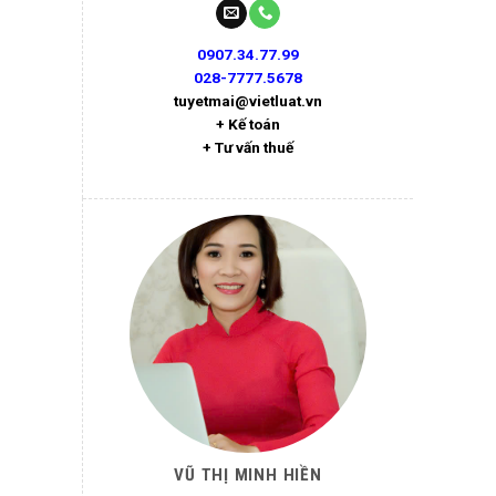
0907.34.77.99
028-7777.5678
tuyetmai@vietluat.vn
+ Kế toán
+ Tư vấn thuế
VŨ THỊ MINH HIỀN