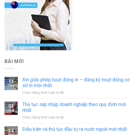
BÀI MỚI
Xin giấy phép hoạt động in – đăng ký hoạt động cơ
11
sở in mới nhất
Th6
ở
Chức năng bình luận bị tắt
Xin
giấy
Thủ tục sáp nhập doanh nghiệp theo quy định mới
01
phép
nhất
Th6
hoạt
ở
Chức năng bình luận bị tắt
động
Thủ
in
tục
Điều kiện và thủ tục đầu tư ra nước ngoài mới nhất
–
14
sáp
đăng