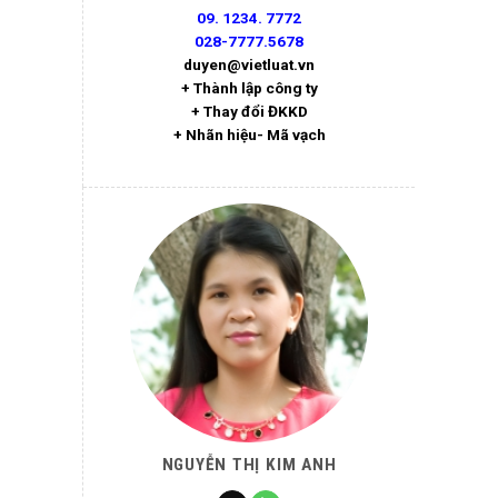
09. 1234. 7772
028-7777.5678
duyen@vietluat.vn
+ Thành lập công ty
+ Thay đổi ĐKKD
+ Nhãn hiệu- Mã vạch
NGUYỄN THỊ KIM ANH