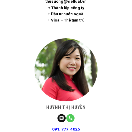
thusuong@vietluat.vn
+ Thành lập công ty
+ Đầu tư nước ngoài
+ Visa – Thẻ tạm trú
HUỲNH THỊ HUYỀN
091. 777. 4026