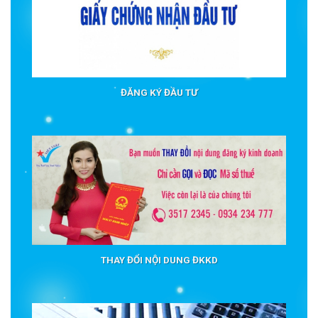
ĐĂNG KÝ ĐẦU TƯ
THAY ĐỔI NỘI DUNG ĐKKD