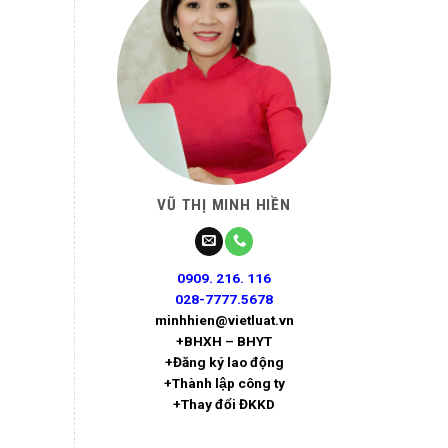
VŨ THỊ MINH HIỀN
0909. 216. 116
028-7777.5678
minhhien@vietluat.vn
+BHXH – BHYT
+Đăng ký lao động
+Thành lập công ty
+Thay đổi ĐKKD