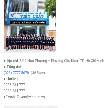
+ Địa chỉ
: Số 2 Hoa Phượng – Phường Cầu Kiệu -TP. Hồ Chí Minh
+
Tổng đài:
(028) 7777.5678
(
30 lines
)
+ Hotline:
0936 234 777
0938 234 777
+Email:
Tuvan@vietluat.vn