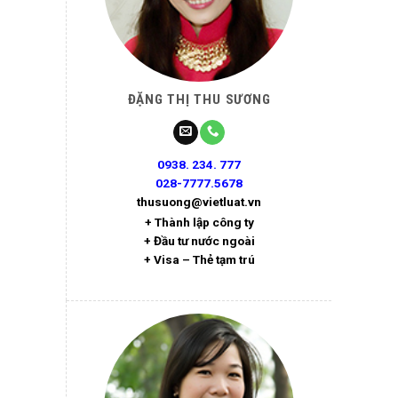
ĐẶNG THỊ THU SƯƠNG
0938. 234. 777
028-7777.5678
thusuong@vietluat.vn
+ Thành lập công ty
+ Đầu tư nước ngoài
+ Visa – Thẻ tạm trú