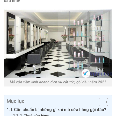
sau nhé!
Mở cửa tiệm kinh doanh dịch vụ cắt tóc, gội đầu năm 2021
Mục lục
I. Cần chuẩn bị những gì khi mở cửa hàng gội đầu?
1. Thuê cửa hàng: