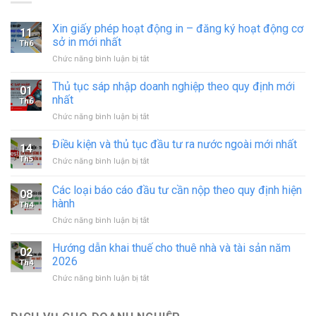
Xin giấy phép hoạt động in – đăng ký hoạt động cơ
11
sở in mới nhất
Th6
ở
Chức năng bình luận bị tắt
Xin
giấy
Thủ tục sáp nhập doanh nghiệp theo quy định mới
01
phép
nhất
Th6
hoạt
ở
Chức năng bình luận bị tắt
động
Thủ
in
tục
Điều kiện và thủ tục đầu tư ra nước ngoài mới nhất
–
14
sáp
đăng
Th5
ở
Chức năng bình luận bị tắt
nhập
ký
Điều
doanh
hoạt
kiện
Các loại báo cáo đầu tư cần nộp theo quy định hiện
nghiệp
động
08
và
theo
hành
cơ
Th4
thủ
quy
sở
ở
Chức năng bình luận bị tắt
tục
định
in
Các
đầu
mới
mới
loại
tư
Hướng dẫn khai thuế cho thuê nhà và tài sản năm
nhất
02
nhất
báo
ra
2026
Th4
cáo
nước
ở
Chức năng bình luận bị tắt
đầu
ngoài
Hướng
tư
mới
dẫn
cần
nhất
khai
nộp