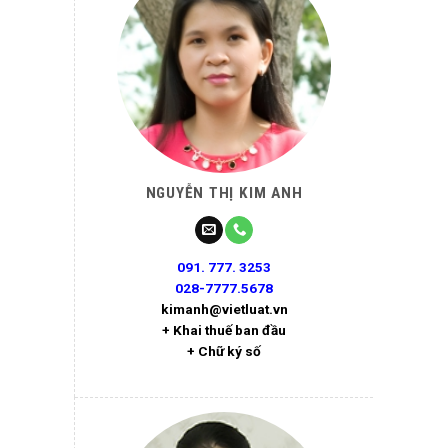
NGUYỄN THỊ KIM ANH
091. 777. 3253
028-7777.5678
kimanh@vietluat.vn
+ Khai thuế ban đầu
+ Chữ ký số