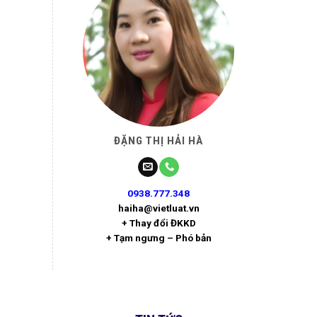
ĐẶNG THỊ HẢI HÀ
0938.777.348
haiha@vietluat.vn
+ Thay đổi ĐKKD
+ Tạm ngưng – Phó bản