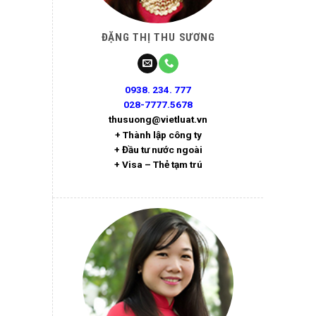
ĐẶNG THỊ THU SƯƠNG
0938. 234. 777
028-7777.5678
thusuong@vietluat.vn
+ Thành lập công ty
+ Đầu tư nước ngoài
+ Visa – Thẻ tạm trú