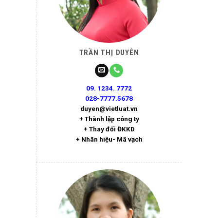
TRẦN THỊ DUYÊN
09. 1234. 7772
028-7777.5678
duyen@vietluat.vn
+ Thành lập công ty
+ Thay đổi ĐKKD
+ Nhãn hiệu- Mã vạch