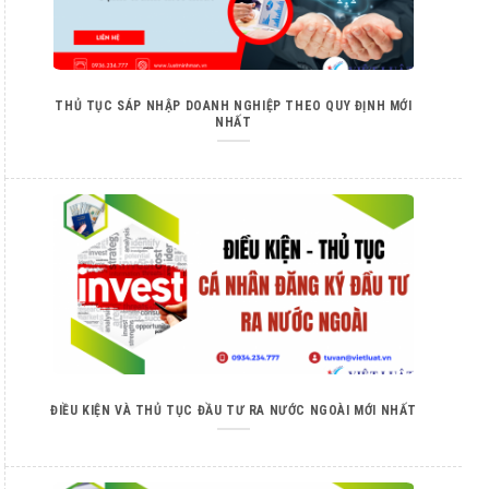
THỦ TỤC SÁP NHẬP DOANH NGHIỆP THEO QUY ĐỊNH MỚI
NHẤT
ĐIỀU KIỆN VÀ THỦ TỤC ĐẦU TƯ RA NƯỚC NGOÀI MỚI NHẤT