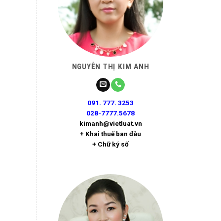
NGUYỄN THỊ KIM ANH
091. 777. 3253
028-7777.5678
kimanh@vietluat.vn
+ Khai thuế ban đầu
+ Chữ ký số