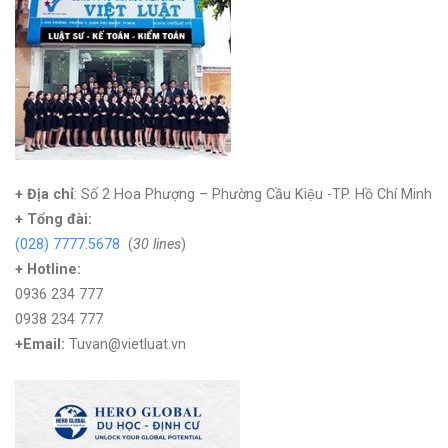
+ Địa chỉ
: Số 2 Hoa Phượng – Phường Cầu Kiệu -TP. Hồ Chí Minh
+
Tổng đài:
(028) 7777.5678
(
30 lines
)
+ Hotline:
0936 234 777
0938 234 777
+Email:
Tuvan@vietluat.vn