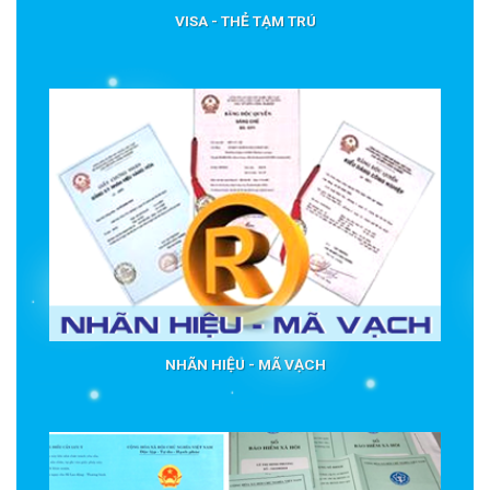
VISA - THẺ TẠM TRÚ
NHÃN HIỆU - MÃ VẠCH