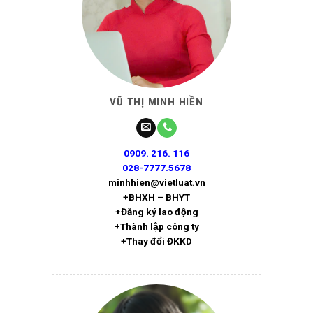
VŨ THỊ MINH HIỀN
0909. 216. 116
028-7777.5678
minhhien@vietluat.vn
+BHXH – BHYT
+Đăng ký lao động
+Thành lập công ty
+Thay đổi ĐKKD