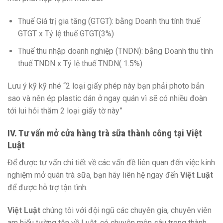
Thuế Giá trị gia tăng (GTGT): bằng Doanh thu tính thuế
GTGT x Tỷ lệ thuế GTGT(3%)
Thuế thu nhập doanh nghiệp (TNDN): bằng Doanh thu tính
thuế TNDN x Tỷ lệ thuế TNDN( 1.5%)
Lưu ý kỹ kỹ nhé “2 loại giấy phép này bạn phải photo bản
sao và nên ép plastic dán ở ngay quán vì sẽ có nhiều đoàn
tới lui hỏi thăm 2 loại giấy tờ này”
IV. Tư vấn mở cửa hàng trà sữa thành công tại Việt
Luật
Để được tư vấn chi tiết về các vấn đề liên quan đến việc kinh
nghiệm mở quán trà sữa, bạn hãy liên hệ ngay đến
Việt Luật
để được hỗ trợ tận tình.
Việt Luật
chúng tôi với đội ngũ các chuyên gia, chuyên viên
am hiểu tường tận về Luật, có chuyên môn sâu trong thành