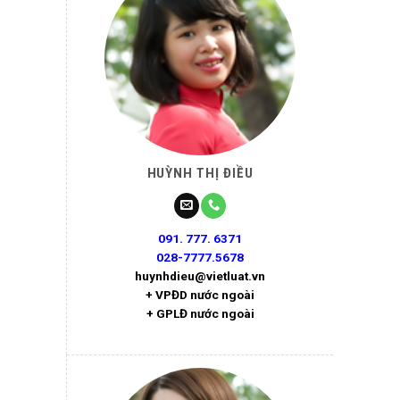
HUỲNH THỊ ĐIỀU
091. 777. 6371
028-7777.5678
huynhdieu@vietluat.vn
+ VPĐD nước ngoài
+ GPLĐ nước ngoài