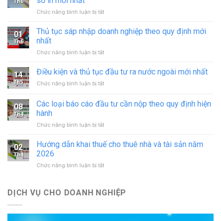
sở in mới nhất
Th6
ở
Chức năng bình luận bị tắt
Xin
giấy
Thủ tục sáp nhập doanh nghiệp theo quy định mới
01
phép
nhất
Th6
hoạt
ở
Chức năng bình luận bị tắt
động
Thủ
in
tục
Điều kiện và thủ tục đầu tư ra nước ngoài mới nhất
–
14
sáp
đăng
Th5
ở
Chức năng bình luận bị tắt
nhập
ký
Điều
doanh
hoạt
kiện
Các loại báo cáo đầu tư cần nộp theo quy định hiện
nghiệp
động
08
và
theo
hành
cơ
Th4
thủ
quy
sở
ở
Chức năng bình luận bị tắt
tục
định
in
Các
đầu
mới
mới
loại
tư
Hướng dẫn khai thuế cho thuê nhà và tài sản năm
nhất
02
nhất
báo
ra
2026
Th4
cáo
nước
ở
Chức năng bình luận bị tắt
đầu
ngoài
Hướng
tư
mới
dẫn
cần
nhất
khai
DỊCH VỤ CHO DOANH NGHIỆP
nộp
thuế
theo
cho
quy
thuê
định