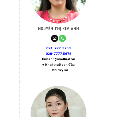
NGUYỄN THỊ KIM ANH
091. 777. 3253
028-7777.5678
kimanh@vietluat.vn
+ Khai thuế ban đầu
+ Chữ ký số