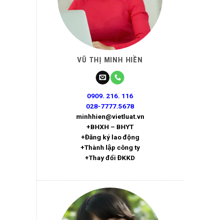
VŨ THỊ MINH HIỀN
0909. 216. 116
028-7777.5678
minhhien@vietluat.vn
+BHXH – BHYT
+Đăng ký lao động
+Thành lập công ty
+Thay đổi ĐKKD