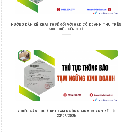
HƯỚNG DẪN KÊ KHAI THUẾ ĐỐI VỚI HKD CÓ DOANH THU TRÊN
500 TRIỆU ĐẾN 3 TỶ
7 ĐIỀU CẦN LƯU Ý KHI TẠM NGỪNG KINH DOANH KỂ TỪ
23/07/2026