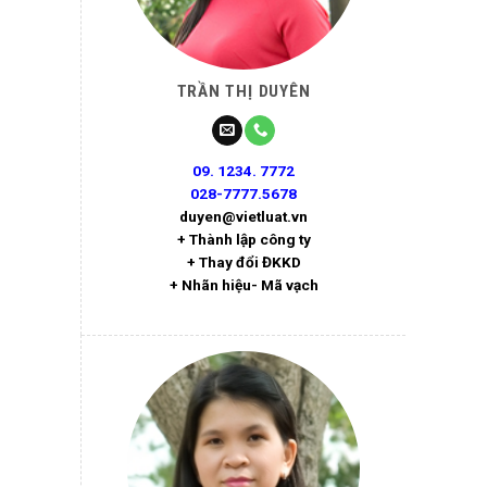
TRẦN THỊ DUYÊN
09. 1234. 7772
028-7777.5678
duyen@vietluat.vn
+ Thành lập công ty
+ Thay đổi ĐKKD
+ Nhãn hiệu- Mã vạch