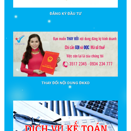
ĐĂNG KÝ ĐẦU TƯ
THAY ĐỔI NỘI DUNG ĐKKD