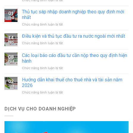
Chức năng bình luận bị tắt
Xin
giấy
Thủ tục sáp nhập doanh nghiệp theo quy định mới
01
phép
nhất
Th6
hoạt
ở
Chức năng bình luận bị tắt
động
Thủ
in
tục
Điều kiện và thủ tục đầu tư ra nước ngoài mới nhất
–
14
sáp
đăng
Th5
ở
Chức năng bình luận bị tắt
nhập
ký
Điều
doanh
hoạt
kiện
Các loại báo cáo đầu tư cần nộp theo quy định hiện
nghiệp
động
08
và
theo
hành
cơ
Th4
thủ
quy
sở
ở
Chức năng bình luận bị tắt
tục
định
in
Các
đầu
mới
mới
loại
tư
Hướng dẫn khai thuế cho thuê nhà và tài sản năm
nhất
02
nhất
báo
ra
2026
Th4
cáo
nước
ở
Chức năng bình luận bị tắt
đầu
ngoài
Hướng
tư
mới
dẫn
cần
nhất
khai
DỊCH VỤ CHO DOANH NGHIỆP
nộp
thuế
theo
cho
quy
thuê
định
nhà
hiện
và