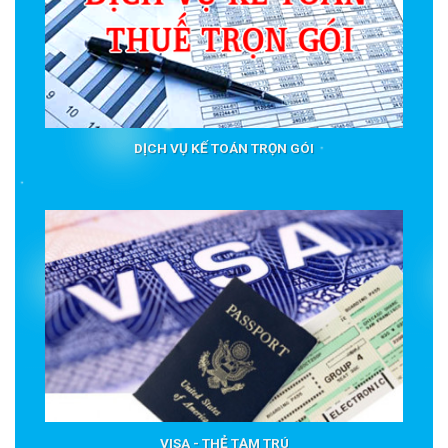
DỊCH VỤ KẾ TOÁN TRỌN GÓI
VISA - THẺ TẠM TRÚ