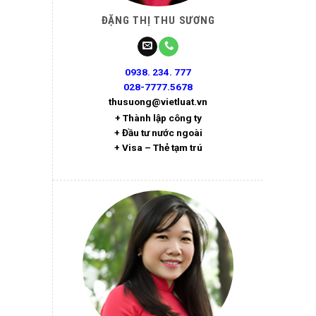
ĐẶNG THỊ THU SƯƠNG
0938. 234. 777
028-7777.5678
thusuong@vietluat.vn
+ Thành lập công ty
+ Đầu tư nước ngoài
+ Visa – Thẻ tạm trú