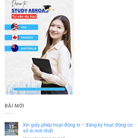
BÀI MỚI
Xin giấy phép hoạt động in – đăng ký hoạt động cơ
11
sở in mới nhất
Th6
ở