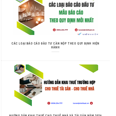
CÁC LOẠI BÁO CÁO ĐẦU TƯ CẦN NỘP THEO QUY ĐỊNH HIỆN
HÀNH
HƯỚNG DẪN KHAI THUẾ CHO THUÊ NHÀ VÀ TÀI SẢN NĂM 2026