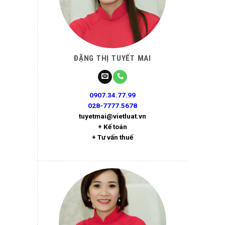
ĐẶNG THỊ TUYẾT MAI
0907.34.77.99
028-7777.5678
tuyetmai@vietluat.vn
+ Kế toán
+ Tư vấn thuế