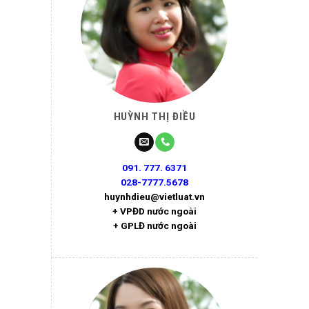
HUỲNH THỊ ĐIỀU
091. 777. 6371
028-7777.5678
huynhdieu@vietluat.vn
+ VPĐD nước ngoài
+ GPLĐ nước ngoài