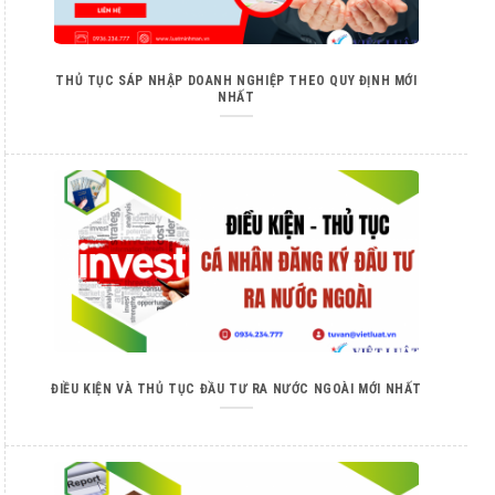
THỦ TỤC SÁP NHẬP DOANH NGHIỆP THEO QUY ĐỊNH MỚI
NHẤT
ĐIỀU KIỆN VÀ THỦ TỤC ĐẦU TƯ RA NƯỚC NGOÀI MỚI NHẤT