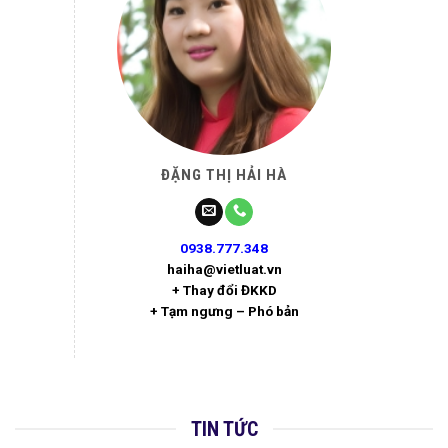
ĐẶNG THỊ HẢI HÀ
0938.777.348
haiha@vietluat.vn
+ Thay đổi ĐKKD
+ Tạm ngưng – Phó bản
TIN TỨC