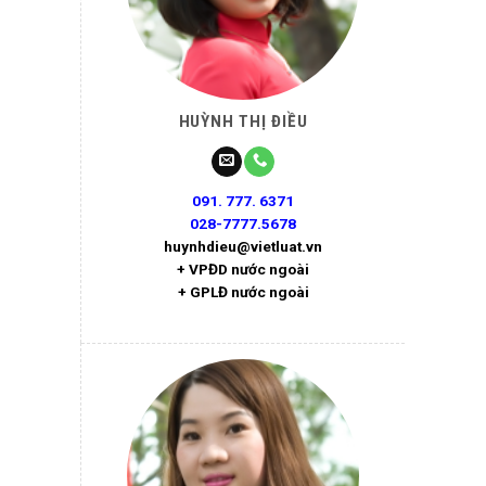
HUỲNH THỊ ĐIỀU
091. 777. 6371
028-7777.5678
huynhdieu@vietluat.vn
+ VPĐD nước ngoài
+ GPLĐ nước ngoài