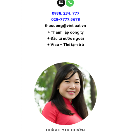
0938. 234. 777
028-7777.5678
thusuong@vietluat.vn
+ Thành lập công ty
+ Đầu tư nước ngoài
+ Visa – Thẻ tạm trú
HUỲNH THỊ HUYỀN