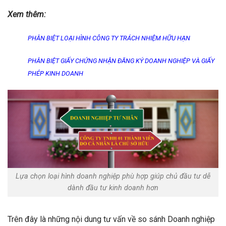
Xem thêm:
PHÂN BIỆT LOẠI HÌNH CÔNG TY TRÁCH NHIỆM HỮU HẠN
PHÂN BIỆT GIẤY CHỨNG NHẬN ĐĂNG KÝ DOANH NGHIỆP VÀ GIẤY
PHÉP KINH DOANH
Lựa chọn loại hình doanh nghiệp phù hợp giúp chủ đầu tư dễ
dành đầu tư kinh doanh hơn
Trên đây là những nội dung tư vấn về so sánh Doanh nghiệp