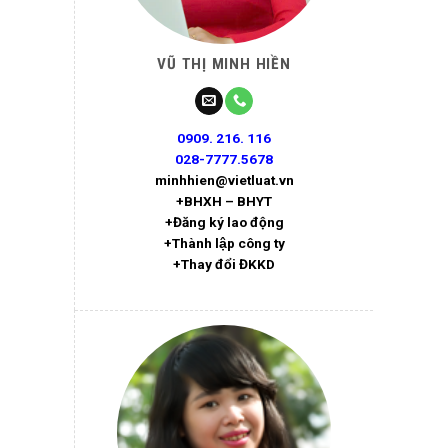
VŨ THỊ MINH HIỀN
0909. 216. 116
028-7777.5678
minhhien@vietluat.vn
+BHXH – BHYT
+Đăng ký lao động
+Thành lập công ty
+Thay đổi ĐKKD