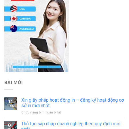
BÀI MỚI
Xin giấy phép hoạt động in – đăng ký hoạt động cơ
11
sở in mới nhất
Th6
ở
Chức năng bình luận bị tắt
Xin
giấy
Thủ tục sáp nhập doanh nghiệp theo quy định mới
01
phép