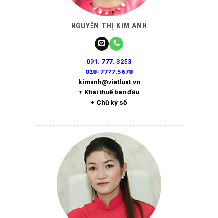
NGUYỄN THỊ KIM ANH
091. 777. 3253
028-7777.5678
kimanh@vietluat.vn
+ Khai thuế ban đầu
+ Chữ ký số