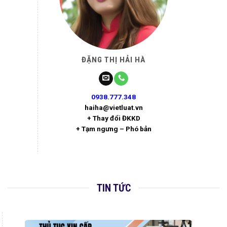
ĐẶNG THỊ HẢI HÀ
0938.777.348
haiha@vietluat.vn
+ Thay đổi ĐKKD
+ Tạm ngưng – Phó bản
TIN TỨC