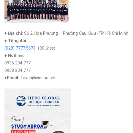
+ Địa chỉ
: Số 2 Hoa Phượng – Phường Cầu Kiệu -TP. Hồ Chí Minh
+
Tổng đài:
(028) 7777.5678
(
30 lines
)
+ Hotline:
0936 234 777
0938 234 777
+Email:
Tuvan@vietluat.vn