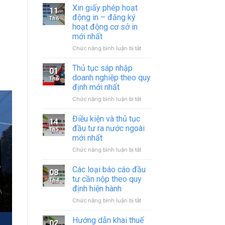
Xin giấy phép hoạt
11
động in – đăng ký
Th6
hoạt động cơ sở in
mới nhất
ở
Chức năng bình luận bị tắt
Xin
giấy
Thủ tục sáp nhập
01
phép
doanh nghiệp theo quy
Th6
hoạt
định mới nhất
động
ở
Chức năng bình luận bị tắt
in
Thủ
–
tục
đăng
Điều kiện và thủ tục
14
sáp
ký
đầu tư ra nước ngoài
Th5
nhập
hoạt
mới nhất
doanh
động
ở
Chức năng bình luận bị tắt
nghiệp
cơ
Điều
theo
sở
kiện
quy
in
Các loại báo cáo đầu
08
và
định
mới
tư cần nộp theo quy
Th4
thủ
mới
nhất
định hiện hành
tục
nhất
ở
Chức năng bình luận bị tắt
đầu
Các
tư
loại
ra
Hướng dẫn khai thuế
02