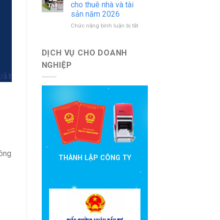
báo
nước
cho thuê nhà và tài
Th4
cáo
ngoài
sản năm 2026
đầu
mới
ở
Chức năng bình luận bị tắt
tư
nhất
Hướng
cần
dẫn
nộp
khai
theo
DỊCH VỤ CHO DOANH
thuế
quy
NGHIỆP
cho
định
thuê
hiện
nhà
hành
và
tài
sản
năm
2026
công
THÀNH LẬP CÔNG TY