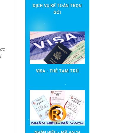
DỊCH VỤ KẾ TOÁN TRỌN
GÓI
ược
ổ
VISA - THẺ TẠM TRÚ
NHÃN HIỆU - MÃ VẠCH