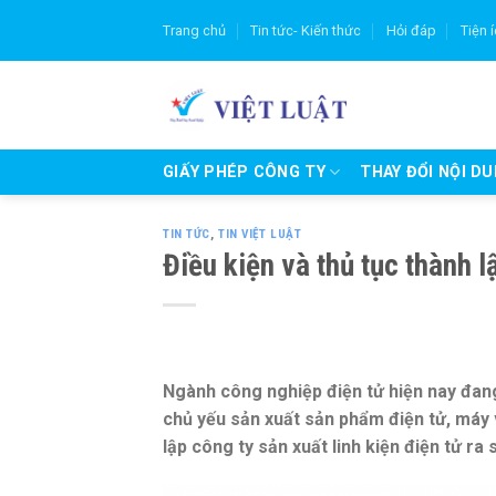
Skip
Trang chủ
Tin tức- Kiến thức
Hỏi đáp
Tiện 
to
content
GIẤY PHÉP CÔNG TY
THAY ĐỔI NỘI D
TIN TỨC
,
TIN VIỆT LUẬT
Điều kiện và thủ tục thành l
Ngành
công nghiệp điện tử
hiện nay đa
chủ yếu sản xuất sản phẩm điện tử, máy 
lập công ty sản xuất linh kiện điện tử r