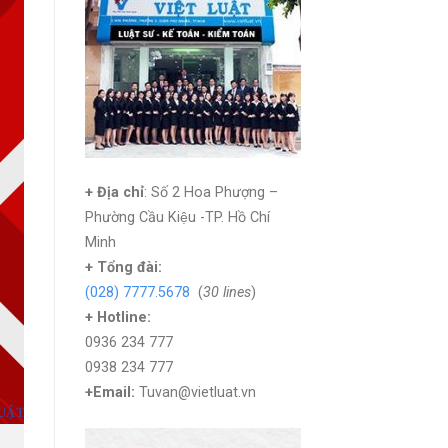
+ Địa chỉ
: Số 2 Hoa Phượng –
Phường Cầu Kiệu -TP. Hồ Chí
Minh
+
Tổng đài:
(028) 7777.5678
(
30 lines
)
+ Hotline:
0936 234 777
0938 234 777
+Email:
Tuvan@vietluat.vn