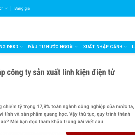
ích
Bảng giá
UNG ĐKKD
ĐẦU TƯ NƯỚC NGOÀI
XUẤT NHẬP CẢNH
L
ập công ty sản xuất linh kiện điện tử
ng
chiếm tỷ trọng 17,8% toàn ngành công nghiệp của nước ta,
vi tính và sản phẩm quang học
.
Vậy thủ tục, quy trình thành
a sao? Mời bạn đọc tham khảo trong bài viết sau.