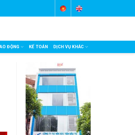
AO ĐỘNG
KẾ TOÁN
DỊCH VỤ KHÁC