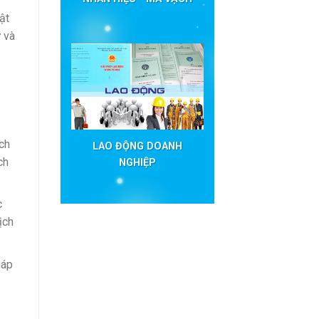
ật
ự và
ịch
LAO ĐỘNG DOANH
ch
NGHIỆP
c
ịch
háp