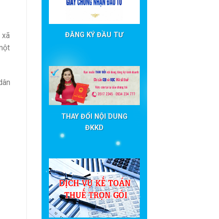
 xã
ĐĂNG KÝ ĐẦU TƯ
một
dân
THAY ĐỔI NỘI DUNG
ĐKKD