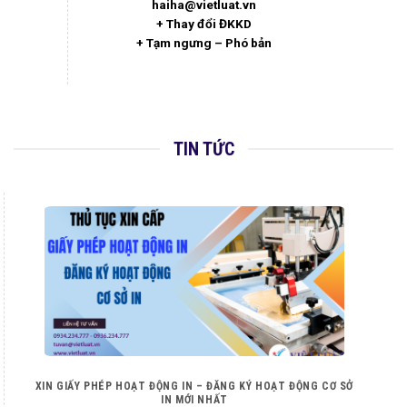
haiha@vietluat.vn
+ Thay đổi ĐKKD
+ Tạm ngưng – Phó bản
TIN TỨC
XIN GIẤY PHÉP HOẠT ĐỘNG IN – ĐĂNG KÝ HOẠT ĐỘNG CƠ SỞ
IN MỚI NHẤT