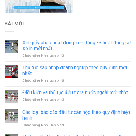
BÀI MỚI
Xin giấy phép hoạt động in – đăng ký hoạt động cơ
11
sở in mới nhất
Th6
ở
Chức năng bình luận bị tắt
Xin
giấy
Thủ tục sáp nhập doanh nghiệp theo quy định mới
01
phép
nhất
Th6
hoạt
ở
Chức năng bình luận bị tắt
động
Thủ
in
tục
Điều kiện và thủ tục đầu tư ra nước ngoài mới nhất
–
14
sáp
đăng
Th5
ở
Chức năng bình luận bị tắt
nhập
ký
Điều
doanh
hoạt
kiện
Các loại báo cáo đầu tư cần nộp theo quy định hiện
nghiệp
động
08
và
theo
hành
cơ
Th4
thủ
quy
sở
ở
Chức năng bình luận bị tắt
tục
định
in
Các
đầu
mới
mới
loại
tư