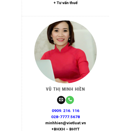
+ Tư vấn thuế
VŨ THỊ MINH HIỀN
0909. 216. 116
028-7777.5678
minhhien@vietluat.vn
+BHXH – BHYT