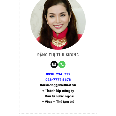
ĐẶNG THỊ THU SƯƠNG
0938. 234. 777
028-7777.5678
thusuong@vietluat.vn
+ Thành lập công ty
+ Đầu tư nước ngoài
+ Visa – Thẻ tạm trú