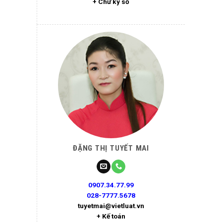
+ Chữ ký số
ĐẶNG THỊ TUYẾT MAI
0907.34.77.99
028-7777.5678
tuyetmai@vietluat.vn
+ Kế toán