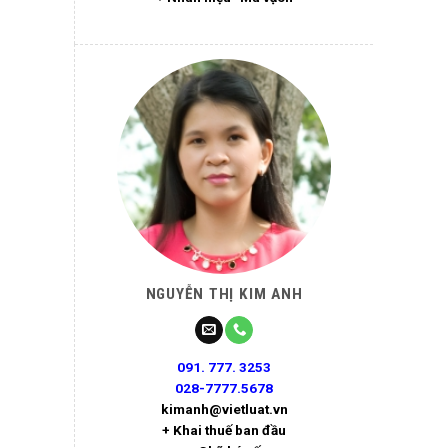
NGUYỄN THỊ KIM ANH
091. 777. 3253
028-7777.5678
kimanh@vietluat.vn
+ Khai thuế ban đầu