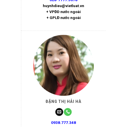
huynhdieu@vietluat.vn
+ VPĐD nước ngoài
+ GPLĐ nước ngoài
ĐẶNG THỊ HẢI HÀ
0938.777.348