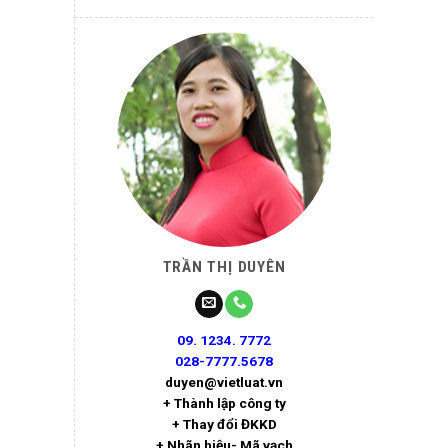
TRẦN THỊ DUYÊN
09. 1234. 7772
028-7777.5678
duyen@vietluat.vn
+ Thành lập công ty
+ Thay đổi ĐKKD
+ Nhãn hiệu- Mã vạch