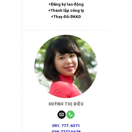
+Đăng ký lao động
+Thành lập công ty
+Thay đổi ĐKKD
HUỲNH THỊ ĐIỀU
091. 777. 6371
028-7777.5678