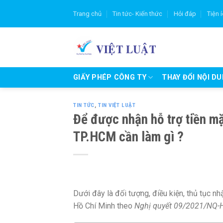
Skip
Trang chủ
Tin tức- Kiến thức
Hỏi đáp
Tiện 
to
content
GIẤY PHÉP CÔNG TY
THAY ĐỔI NỘI D
TIN TỨC
,
TIN VIỆT LUẬT
Để được nhận hỗ trợ tiền m
TP.HCM cần làm gì ?
Dưới đây là đối tượng, điều kiện, thủ tục n
Hồ Chí Minh theo
Nghị quyết 09/2021/NQ