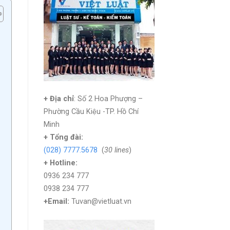
+ Địa chỉ
: Số 2 Hoa Phượng –
Phường Cầu Kiệu -TP. Hồ Chí
Minh
+
Tổng đài:
(028) 7777.5678
(
30 lines
)
+ Hotline:
0936 234 777
0938 234 777
+Email:
Tuvan@vietluat.vn