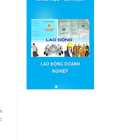
LAO ĐỘNG DOANH
NGHIỆP
n
c