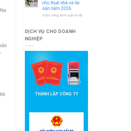
báo
nước
cho thuê nhà và tài
Th4
cáo
ngoài
sản năm 2026
hịu
đầu
mới
ở
Chức năng bình luận bị tắt
tư
nhất
Hướng
cần
dẫn
nộp
khai
theo
DỊCH VỤ CHO DOANH
thuế
quy
NGHIỆP
cho
định
 bảo
thuê
hiện
nhà
hành
o
và
tài
sản
năm
2026
 hỗ
THÀNH LẬP CÔNG TY