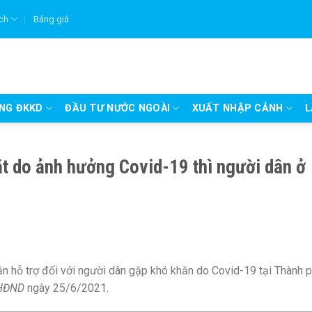
ích
Bảng giá
UNG ĐKKD
ĐẦU TƯ NƯỚC NGOÀI
XUẤT NHẬP CẢNH
L
ặt do ảnh hưởng Covid-19 thì người dân ở
hận hỗ trợ đối với người dân gặp khó khăn do Covid-19 tại Thành 
-HĐND
ngày 25/6/2021.