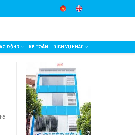
AO ĐỘNG
KẾ TOÁN
DỊCH VỤ KHÁC
phố