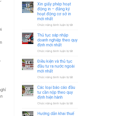
c
Xin giấy phép hoạt
11
động in – đăng ký
Th6
hoạt động cơ sở in
mới nhất
ở
Chức năng bình luận bị tắt
i
Xin
giấy
Thủ tục sáp nhập
01
phép
doanh nghiệp theo quy
Th6
an
hoạt
định mới nhất
động
ở
Chức năng bình luận bị tắt
in
Thủ
–
tục
o
đăng
Điều kiện và thủ tục
14
sáp
ký
đầu tư ra nước ngoài
Th5
nhập
hoạt
mới nhất
doanh
động
ở
Chức năng bình luận bị tắt
nghiệp
cơ
Điều
theo
sở
kiện
quy
in
Các loại báo cáo đầu
08
nghỉ
và
định
mới
tư cần nộp theo quy
Th4
thủ
mới
nhất
ận
định hiện hành
tục
nhất
ở
Chức năng bình luận bị tắt
đầu
Các
tư
loại
ra
Hướng dẫn khai thuế
02