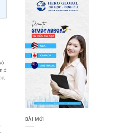
sở
n ở
ập,
BÀI MỚI
n