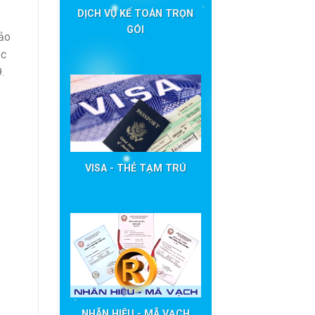
DỊCH VỤ KẾ TOÁN TRỌN
GÓI
bảo
ục
.
VISA - THẺ TẠM TRÚ
NHÃN HIỆU - MÃ VẠCH