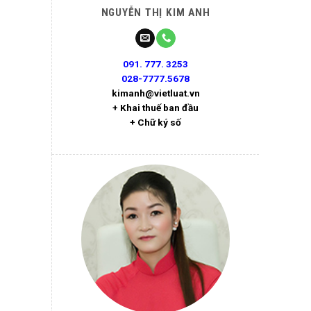
NGUYỄN THỊ KIM ANH
091. 777. 3253
028-7777.5678
kimanh@vietluat.vn
+ Khai thuế ban đầu
+ Chữ ký số