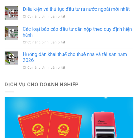
Thủ
in
tục
Điều kiện và thủ tục đầu tư ra nước ngoài mới nhất
–
14
sáp
đăng
Th5
ở
Chức năng bình luận bị tắt
nhập
ký
Điều
doanh
hoạt
kiện
Các loại báo cáo đầu tư cần nộp theo quy định hiện
nghiệp
động
08
và
theo
hành
cơ
Th4
thủ
quy
sở
ở
Chức năng bình luận bị tắt
tục
định
in
Các
đầu
mới
mới
loại
tư
Hướng dẫn khai thuế cho thuê nhà và tài sản năm
nhất
02
nhất
báo
ra
2026
Th4
cáo
nước
ở
Chức năng bình luận bị tắt
đầu
ngoài
Hướng
tư
mới
dẫn
cần
nhất
khai
DỊCH VỤ CHO DOANH NGHIỆP
nộp
thuế
theo
cho
quy
thuê
định
nhà
hiện
và
hành
tài
sản
năm
2026