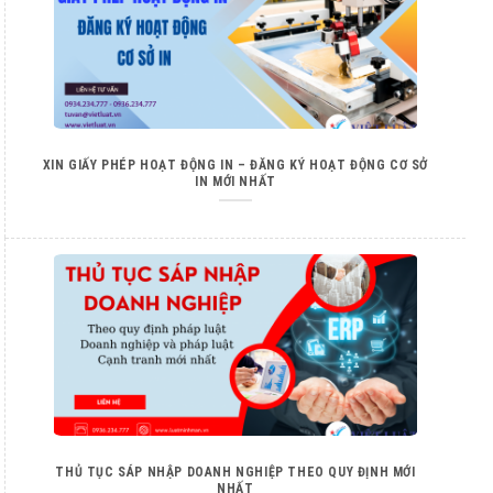
XIN GIẤY PHÉP HOẠT ĐỘNG IN – ĐĂNG KÝ HOẠT ĐỘNG CƠ SỞ
IN MỚI NHẤT
THỦ TỤC SÁP NHẬP DOANH NGHIỆP THEO QUY ĐỊNH MỚI
NHẤT