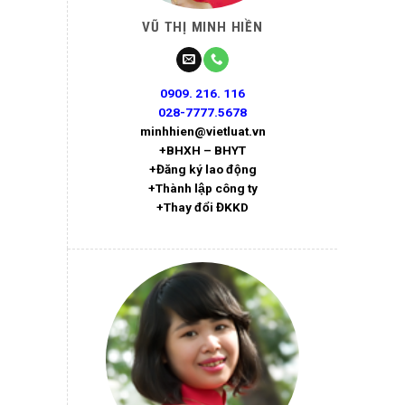
VŨ THỊ MINH HIỀN
0909. 216. 116
028-7777.5678
minhhien@vietluat.vn
+BHXH – BHYT
+Đăng ký lao động
+Thành lập công ty
+Thay đổi ĐKKD