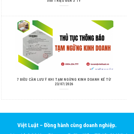
500 TRIỆU ĐẾN 3 TỶ
7 ĐIỀU CẦN LƯU Ý KHI TẠM NGỪNG KINH DOANH KỂ TỪ
23/07/2026
Việt Luật – Đồng hành cùng doanh nghiệp.