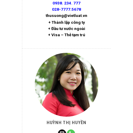
0938. 234. 777
028-7777.5678
thusuong@vietluat.vn
+ Thành lập công ty
+ Đầu tư nước ngoài
+ Visa – Thẻ tạm trú
HUỲNH THỊ HUYỀN