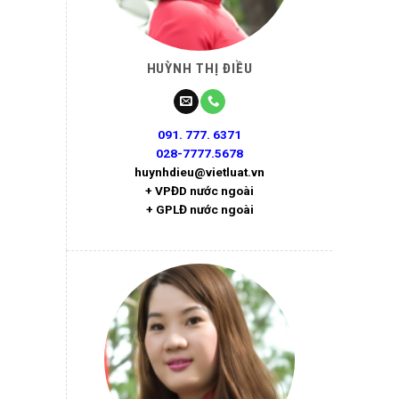
HUỲNH THỊ ĐIỀU
091. 777. 6371
028-7777.5678
huynhdieu@vietluat.vn
+ VPĐD nước ngoài
+ GPLĐ nước ngoài