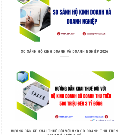
SO SÁNH HỘ KINH DOANH VÀ DOANH NGHIỆP 2026
HƯỚNG DẪN KÊ KHAI THUẾ ĐỐI VỚI HKD CÓ DOANH THU TRÊN