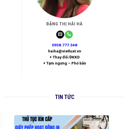
ĐẶNG THỊ HẢI HÀ
0938.777.348
haiha@vietluat.vn
+ Thay đổi ĐKKD
+ Tạm ngưng – Phó bản
TIN TỨC