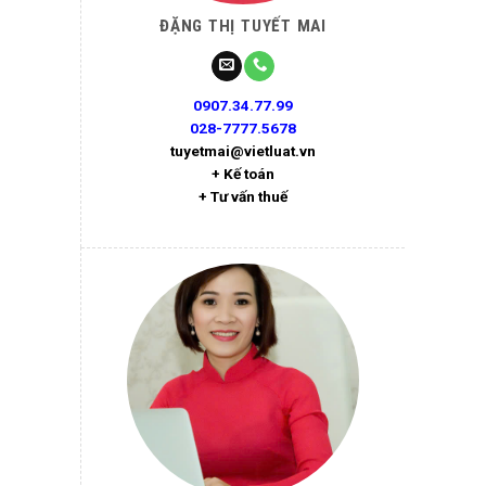
ĐẶNG THỊ TUYẾT MAI
0907.34.77.99
028-7777.5678
tuyetmai@vietluat.vn
+ Kế toán
+ Tư vấn thuế