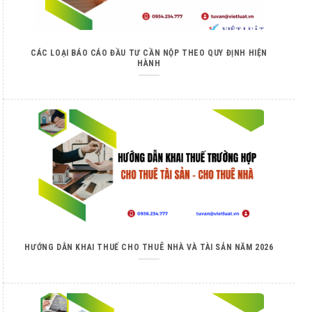
CÁC LOẠI BÁO CÁO ĐẦU TƯ CẦN NỘP THEO QUY ĐỊNH HIỆN
HÀNH
HƯỚNG DẪN KHAI THUẾ CHO THUÊ NHÀ VÀ TÀI SẢN NĂM 2026