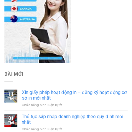
BÀI MỚI
Xin giấy phép hoạt động in – đăng ký hoạt động cơ
11
sở in mới nhất
Th6
ở
Chức năng bình luận bị tắt
Xin
giấy
Thủ tục sáp nhập doanh nghiệp theo quy định mới
01
phép
nhất
Th6
hoạt
ở
Chức năng bình luận bị tắt
động