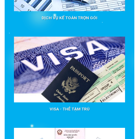
DỊCH VỤ KẾ TOÁN TRỌN GÓI
VISA - THẺ TẠM TRÚ