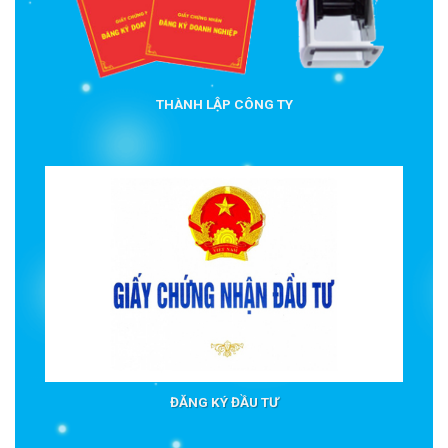
THÀNH LẬP CÔNG TY
ĐĂNG KÝ ĐẦU TƯ