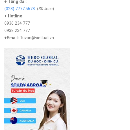
+
Tổng đài:
(028) 7777.5678
(
30 lines
)
+ Hotline:
0936 234 777
0938 234 777
+Email:
Tuvan@vietluat.vn