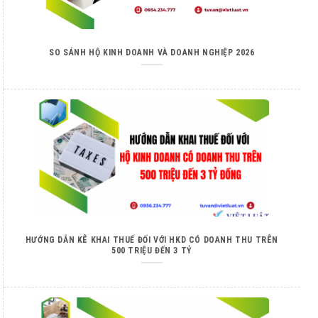
SO SÁNH HỘ KINH DOANH VÀ DOANH NGHIỆP 2026
HƯỚNG DẪN KÊ KHAI THUẾ ĐỐI VỚI HKD CÓ DOANH THU TRÊN
500 TRIỆU ĐẾN 3 TỶ