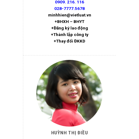
0909. 216. 116
028-7777.5678
minhhien@vietluat.vn
+BHXH – BHYT
+Đăng ký lao động
+Thành lập công ty
+Thay đổi ĐKKD
HUỲNH THỊ ĐIỀU