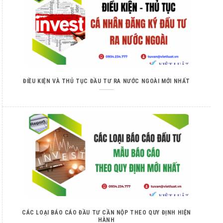
ĐIỀU KIỆN VÀ THỦ TỤC ĐẦU TƯ RA NƯỚC NGOÀI MỚI NHẤT
CÁC LOẠI BÁO CÁO ĐẦU TƯ CẦN NỘP THEO QUY ĐỊNH HIỆN
HÀNH