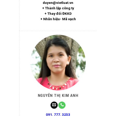
duyen@vietluat.vn
+ Thành lập công ty
+ Thay đổi ĐKKD
+ Nhãn hiệu- Mã vạch
NGUYỄN THỊ KIM ANH
091. 777. 3253