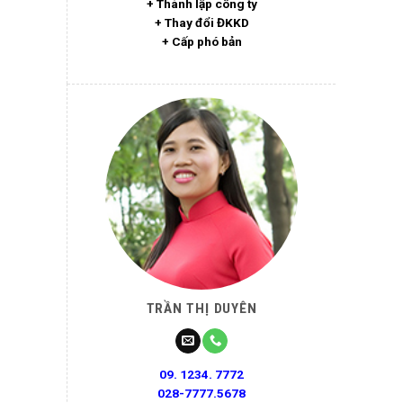
+ Thành lập công ty
+ Thay đổi ĐKKD
+ Cấp phó bản
TRẦN THỊ DUYÊN
09. 1234. 7772
028-7777.5678