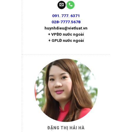
091. 777. 6371
028-7777.5678
huynhdieu@vietluat.vn
+ VPĐD nước ngoài
+ GPLĐ nước ngoài
ĐẶNG THỊ HẢI HÀ