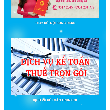
THAY ĐỔI NỘI DUNG ĐKKD
DỊCH VỤ KẾ TOÁN TRỌN GÓI