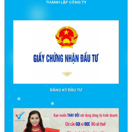
THÀNH LẬP CÔNG TY
ĐĂNG KÝ ĐẦU TƯ