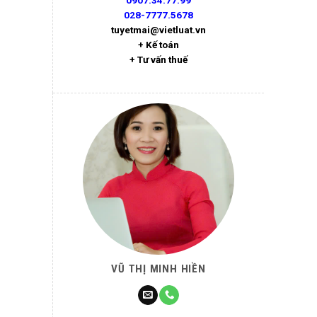
0907.34.77.99
028-7777.5678
tuyetmai@vietluat.vn
+ Kế toán
+ Tư vấn thuế
VŨ THỊ MINH HIỀN