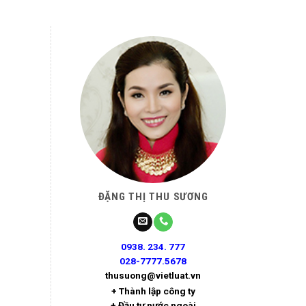
ĐẶNG THỊ THU SƯƠNG
0938. 234. 777
028-7777.5678
thusuong@vietluat.vn
+ Thành lập công ty
+ Đầu tư nước ngoài