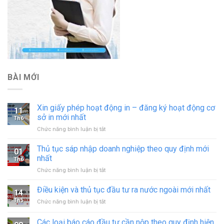
BÀI MỚI
Xin giấy phép hoạt động in – đăng ký hoạt động cơ
11
sở in mới nhất
Th6
ở
Chức năng bình luận bị tắt
Xin
giấy
Thủ tục sáp nhập doanh nghiệp theo quy định mới
01
phép
nhất
Th6
hoạt
ở
Chức năng bình luận bị tắt
động
Thủ
in
tục
Điều kiện và thủ tục đầu tư ra nước ngoài mới nhất
–
14
sáp
đăng
Th5
ở
Chức năng bình luận bị tắt
nhập
ký
Điều
doanh
hoạt
kiện
Các loại báo cáo đầu tư cần nộp theo quy định hiện
nghiệp
động