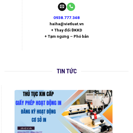
0938.777.348
haiha@vietluat.vn
+ Thay đổi ĐKKD
+ Tạm ngưng – Phó bản
TIN TỨC