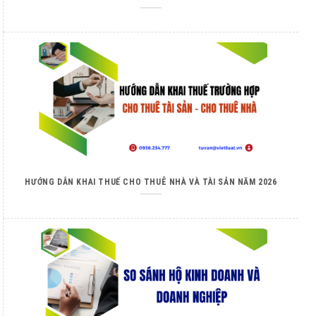
HƯỚNG DẪN KHAI THUẾ CHO THUÊ NHÀ VÀ TÀI SẢN NĂM 2026