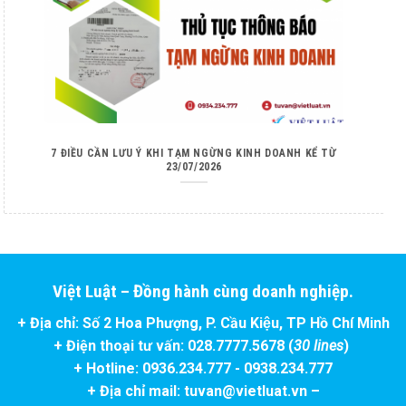
7 ĐIỀU CẦN LƯU Ý KHI TẠM NGỪNG KINH DOANH KỂ TỪ
23/07/2026
Việt Luật – Đồng hành cùng doanh nghiệp.
+ Địa chỉ: Số 2 Hoa Phượng, P. Cầu Kiệu, TP Hồ Chí Minh
+ Điện thoại tư vấn: 028.7777.5678 (
30 lines
)
+ Hotline: 0936.234.777 - 0938.234.777
+ Địa chỉ mail: tuvan@vietluat.vn –