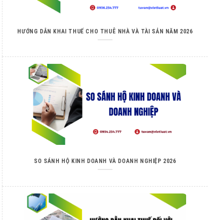
HƯỚNG DẪN KHAI THUẾ CHO THUÊ NHÀ VÀ TÀI SẢN NĂM 2026
SO SÁNH HỘ KINH DOANH VÀ DOANH NGHIỆP 2026