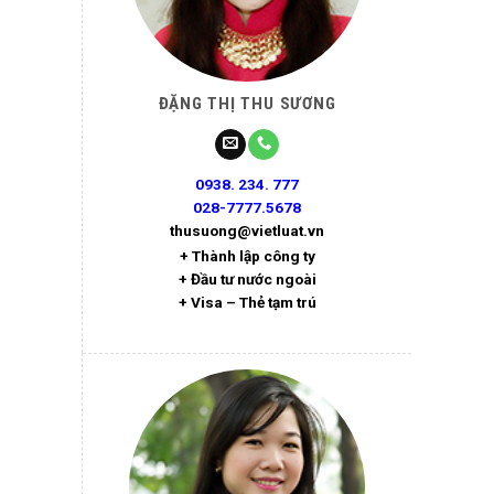
ĐẶNG THỊ THU SƯƠNG
0938. 234. 777
028-7777.5678
thusuong@vietluat.vn
+ Thành lập công ty
+ Đầu tư nước ngoài
+ Visa – Thẻ tạm trú