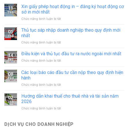
Xin giấy phép hoạt động in – đăng ký hoạt động cơ
11
sở in mới nhất
Th6
ở
Chức năng bình luận bị tắt
Xin
giấy
Thủ tục sáp nhập doanh nghiệp theo quy định mới
01
phép
nhất
Th6
hoạt
ở
Chức năng bình luận bị tắt
động
Thủ
in
tục
Điều kiện và thủ tục đầu tư ra nước ngoài mới nhất
–
14
sáp
đăng
Th5
ở
Chức năng bình luận bị tắt
nhập
ký
Điều
doanh
hoạt
kiện
Các loại báo cáo đầu tư cần nộp theo quy định hiện
nghiệp
động
08
và
theo
hành
cơ
Th4
thủ
quy
sở
ở
Chức năng bình luận bị tắt
tục
định
in
Các
đầu
mới
mới
loại
tư
Hướng dẫn khai thuế cho thuê nhà và tài sản năm
nhất
02
nhất
báo
ra
2026
Th4
cáo
nước
ở
Chức năng bình luận bị tắt
đầu
ngoài
Hướng
tư
mới
dẫn
cần
nhất
khai
DỊCH VỤ CHO DOANH NGHIỆP
nộp
thuế
theo