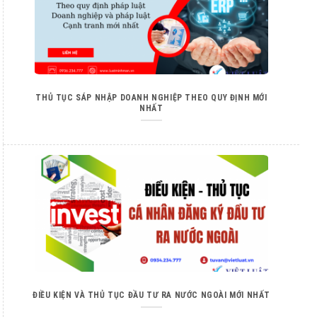
THỦ TỤC SÁP NHẬP DOANH NGHIỆP THEO QUY ĐỊNH MỚI
NHẤT
ĐIỀU KIỆN VÀ THỦ TỤC ĐẦU TƯ RA NƯỚC NGOÀI MỚI NHẤT