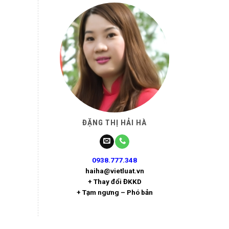
ĐẶNG THỊ HẢI HÀ
0938.777.348
haiha@vietluat.vn
+ Thay đổi ĐKKD
+ Tạm ngưng – Phó bản