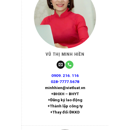
VŨ THỊ MINH HIỀN
0909. 216. 116
028-7777.5678
minhhien@vietluat.vn
+BHXH – BHYT
+Đăng ký lao động
+Thành lập công ty
+Thay đổi ĐKKD