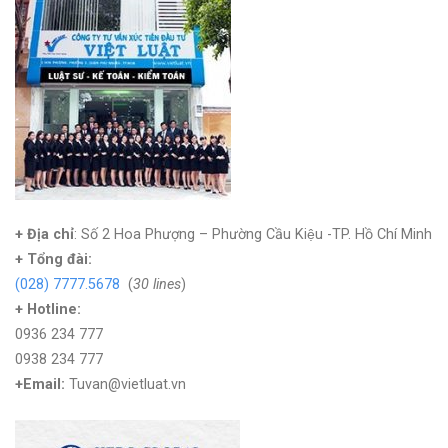
+ Địa chỉ
: Số 2 Hoa Phượng – Phường Cầu Kiệu -TP. Hồ Chí Minh
+
Tổng đài:
(028) 7777.5678
(
30 lines
)
+ Hotline:
0936 234 777
0938 234 777
+Email:
Tuvan@vietluat.vn