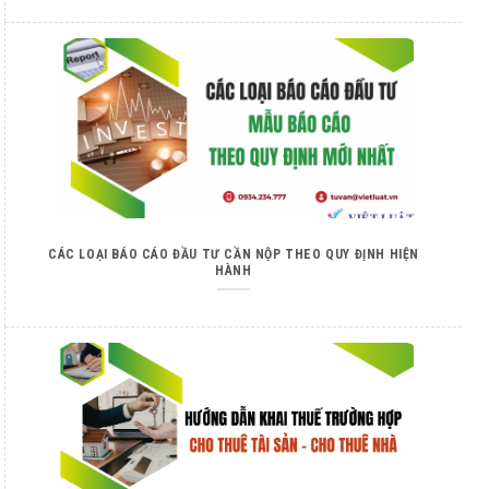
CÁC LOẠI BÁO CÁO ĐẦU TƯ CẦN NỘP THEO QUY ĐỊNH HIỆN
HÀNH