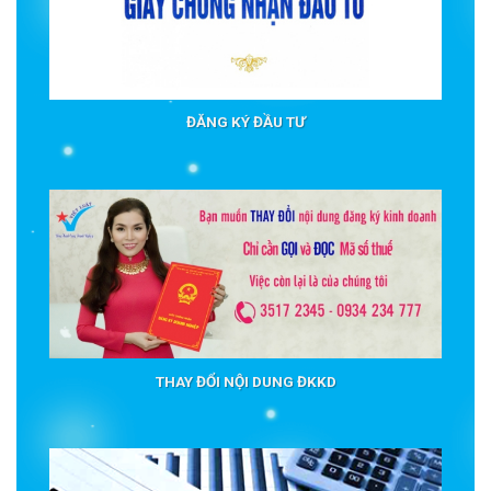
ĐĂNG KÝ ĐẦU TƯ
THAY ĐỔI NỘI DUNG ĐKKD