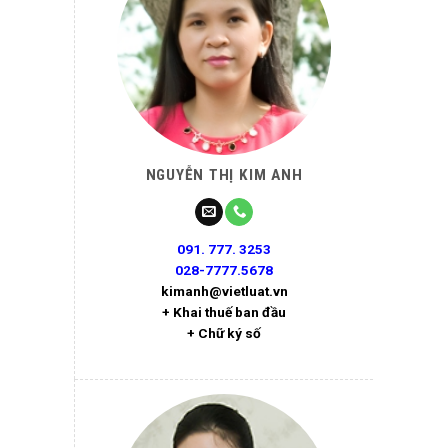
NGUYỄN THỊ KIM ANH
091. 777. 3253
028-7777.5678
kimanh@vietluat.vn
+ Khai thuế ban đầu
+ Chữ ký số