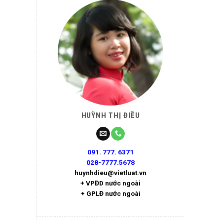
HUỲNH THỊ ĐIỀU
091. 777. 6371
028-7777.5678
huynhdieu@vietluat.vn
+ VPĐD nước ngoài
+ GPLĐ nước ngoài