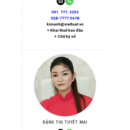
091. 777. 3253
028-7777.5678
kimanh@vietluat.vn
+ Khai thuế ban đầu
+ Chữ ký số
ĐẶNG THỊ TUYẾT MAI