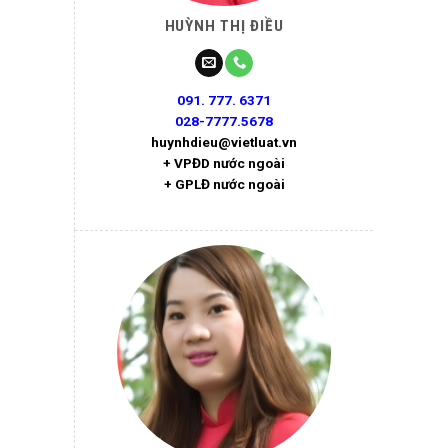
HUỲNH THỊ ĐIỀU
091. 777. 6371
028-7777.5678
huynhdieu@vietluat.vn
+ VPĐD nước ngoài
+ GPLĐ nước ngoài