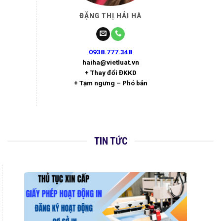
ĐẶNG THỊ HẢI HÀ
0938.777.348
haiha@vietluat.vn
+ Thay đổi ĐKKD
+ Tạm ngưng – Phó bản
TIN TỨC