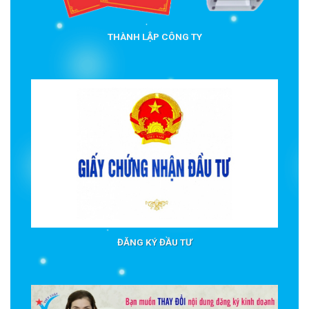
THÀNH LẬP CÔNG TY
ĐĂNG KÝ ĐẦU TƯ