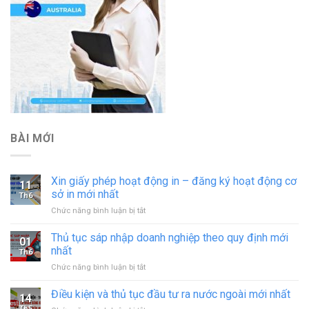
BÀI MỚI
Xin giấy phép hoạt động in – đăng ký hoạt động cơ
11
sở in mới nhất
Th6
ở
Chức năng bình luận bị tắt
Xin
giấy
Thủ tục sáp nhập doanh nghiệp theo quy định mới
01
phép
nhất
Th6
hoạt
ở
Chức năng bình luận bị tắt
động
Thủ
in
tục
Điều kiện và thủ tục đầu tư ra nước ngoài mới nhất
–
14
sáp
đăng
Th5