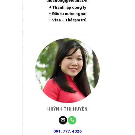
thusuong@vietluat.vn
+ Thành lập công ty
+ Đầu tư nước ngoài
+ Visa – Thẻ tạm trú
HUỲNH THỊ HUYỀN
091. 777. 4026