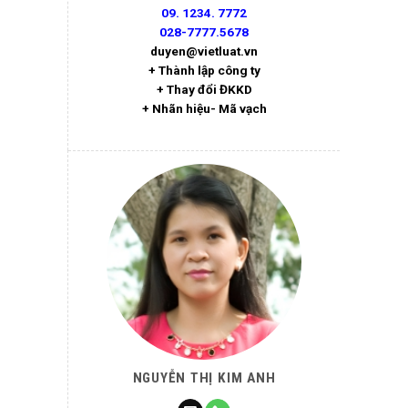
09. 1234. 7772
028-7777.5678
duyen@vietluat.vn
+ Thành lập công ty
+ Thay đổi ĐKKD
+ Nhãn hiệu- Mã vạch
NGUYỄN THỊ KIM ANH