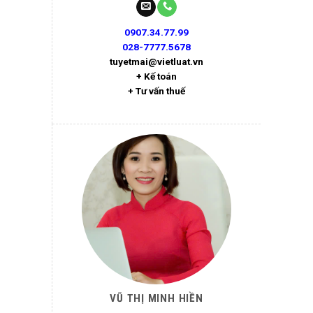
0907.34.77.99
028-7777.5678
tuyetmai@vietluat.vn
+ Kế toán
+ Tư vấn thuế
VŨ THỊ MINH HIỀN