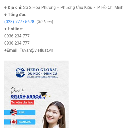
+ Địa chỉ
: Số 2 Hoa Phượng – Phường Cầu Kiệu -TP. Hồ Chí Minh
+
Tổng đài:
(028) 7777.5678
(
30 lines
)
+ Hotline:
0936 234 777
0938 234 777
+Email:
Tuvan@vietluat.vn