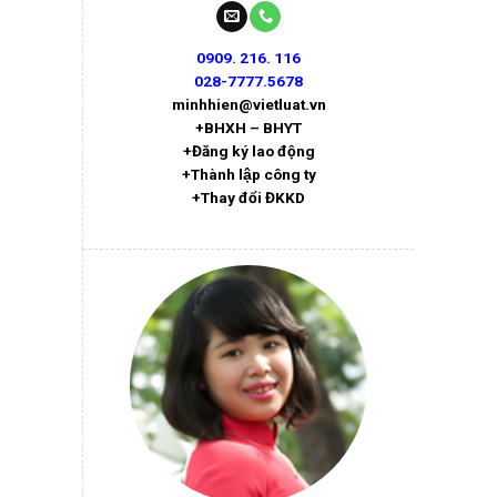
0909. 216. 116
028-7777.5678
minhhien@vietluat.vn
+BHXH – BHYT
+Đăng ký lao động
+Thành lập công ty
+Thay đổi ĐKKD