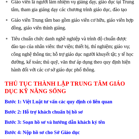
Giáo viên là người làm nhiệm vụ giảng dạy, giáo dục tại Trung
tâm, tham gia giảng dạy các chương trình giáo dục, đào tạo
Giáo viên Trung tâm bao gồm giáo viên cơ hữu, giáo viên hợp
đồng, giáo viên thỉnh giảng.
Tiêu chuẩn chức danh nghề nghiệp và trình độ chuẩn được
đào tạo của nhân viên: thư viện; thiết bị, thí nghiệm; giáo vụ;
công nghệ thông tin; hỗ trợ giáo dục người khuyết tật; y tế học
đường, kế toán; thủ quỹ, văn thư áp dụng theo quy định hiện
hành đối với các cơ sở giáo dục phổ thông.
THỦ TỤC THÀNH LẬP TRUNG TÂM GIÁO
DỤC KỸ NĂNG SỐNG
Bước 1: Việt Luật tư vấn các quy định có liên quan
Bước 2: Hỗ trợ khách chuẩn bị hồ sơ
Bước 3: Soạn hồ sơ và hướng dẫn khách ký tên
Bước 4: Nộp hồ sơ cho Sở Giáo dục