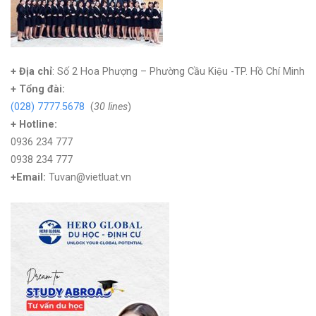
+ Địa chỉ
: Số 2 Hoa Phượng – Phường Cầu Kiệu -TP. Hồ Chí Minh
+
Tổng đài:
(028) 7777.5678
(
30 lines
)
+ Hotline:
0936 234 777
0938 234 777
+Email:
Tuvan@vietluat.vn