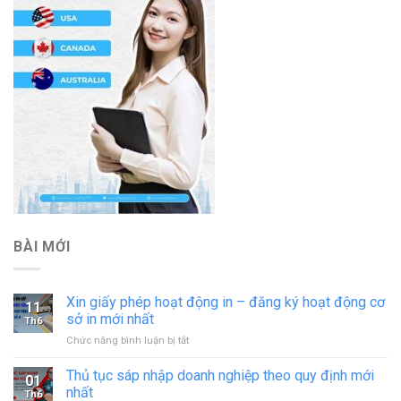
BÀI MỚI
Xin giấy phép hoạt động in – đăng ký hoạt động cơ
11
sở in mới nhất
Th6
ở
Chức năng bình luận bị tắt
Xin
giấy
Thủ tục sáp nhập doanh nghiệp theo quy định mới
01
phép
nhất
Th6
hoạt