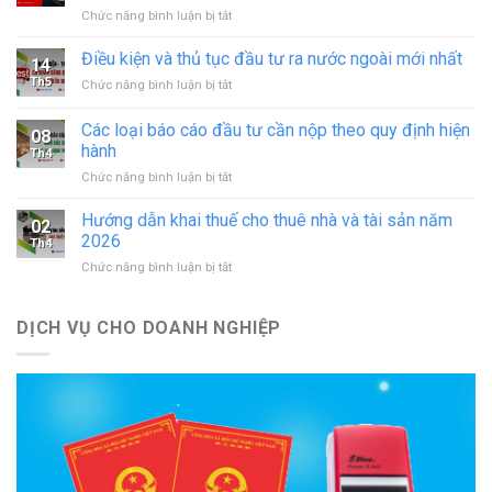
ở
Chức năng bình luận bị tắt
động
Thủ
in
tục
Điều kiện và thủ tục đầu tư ra nước ngoài mới nhất
–
14
sáp
đăng
Th5
ở
Chức năng bình luận bị tắt
nhập
ký
Điều
doanh
hoạt
kiện
Các loại báo cáo đầu tư cần nộp theo quy định hiện
nghiệp
động
08
và
theo
hành
cơ
Th4
thủ
quy
sở
ở
Chức năng bình luận bị tắt
tục
định
in
Các
đầu
mới
mới
loại
tư
Hướng dẫn khai thuế cho thuê nhà và tài sản năm
nhất
02
nhất
báo
ra
2026
Th4
cáo
nước
ở
Chức năng bình luận bị tắt
đầu
ngoài
Hướng
tư
mới
dẫn
cần
nhất
khai
DỊCH VỤ CHO DOANH NGHIỆP
nộp
thuế
theo
cho
quy
thuê
định
nhà
hiện
và
hành
tài
sản
năm
2026