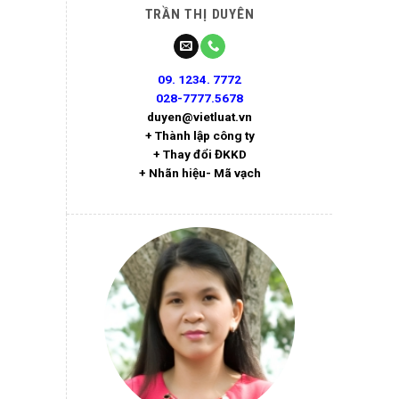
TRẦN THỊ DUYÊN
09. 1234. 7772
028-7777.5678
duyen@vietluat.vn
+ Thành lập công ty
+ Thay đổi ĐKKD
+ Nhãn hiệu- Mã vạch