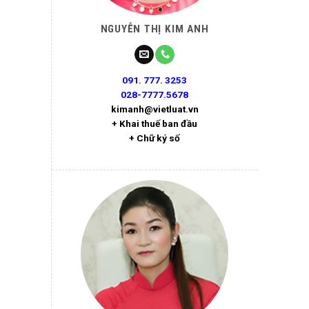
NGUYỄN THỊ KIM ANH
091. 777. 3253
028-7777.5678
kimanh@vietluat.vn
+ Khai thuế ban đầu
+ Chữ ký số