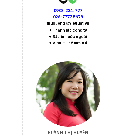
0938. 234. 777
028-7777.5678
thusuong@vietluat.vn
+ Thành lập công ty
+ Đầu tư nước ngoài
+ Visa – Thẻ tạm trú
HUỲNH THỊ HUYỀN