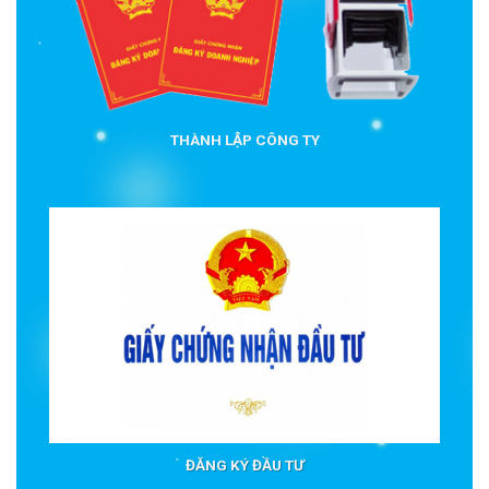
THÀNH LẬP CÔNG TY
ĐĂNG KÝ ĐẦU TƯ