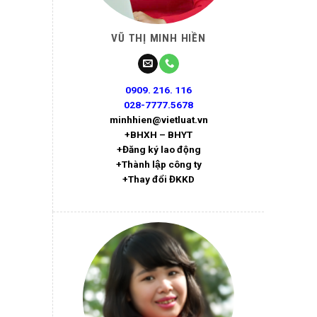
VŨ THỊ MINH HIỀN
0909. 216. 116
028-7777.5678
minhhien@vietluat.vn
+BHXH – BHYT
+Đăng ký lao động
+Thành lập công ty
+Thay đổi ĐKKD