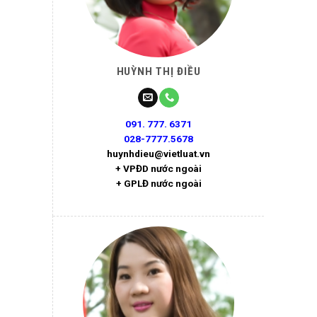
HUỲNH THỊ ĐIỀU
091. 777. 6371
028-7777.5678
huynhdieu@vietluat.vn
+ VPĐD nước ngoài
+ GPLĐ nước ngoài