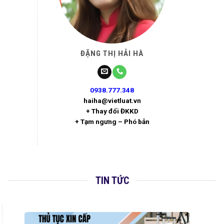
ĐẶNG THỊ HẢI HÀ
0938.777.348
haiha@vietluat.vn
+ Thay đổi ĐKKD
+ Tạm ngưng – Phó bản
TIN TỨC