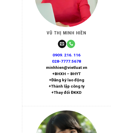
VŨ THỊ MINH HIỀN
0909. 216. 116
028-7777.5678
minhhien@vietluat.vn
+BHXH – BHYT
+Đăng ký lao động
+Thành lập công ty
+Thay đổi ĐKKD