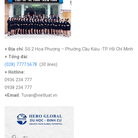
+ Địa chỉ
: Số 2 Hoa Phượng – Phường Cầu Kiệu -TP. Hồ Chí Minh
+
Tổng đài:
(028) 7777.5678
(
30 lines
)
+ Hotline:
0936 234 777
0938 234 777
+Email:
Tuvan@vietluat.vn