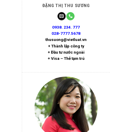
ĐẶNG THỊ THU SƯƠNG
0938. 234. 777
028-7777.5678
thusuong@vietluat.vn
+ Thành lập công ty
+ Đầu tư nước ngoài
+ Visa – Thẻ tạm trú