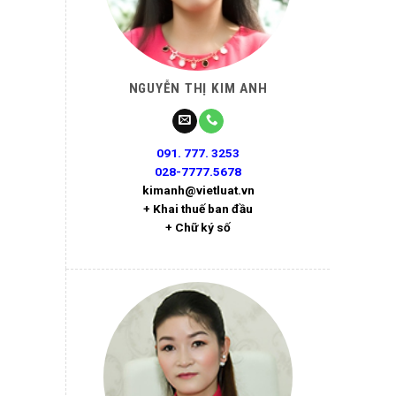
NGUYỄN THỊ KIM ANH
091. 777. 3253
028-7777.5678
kimanh@vietluat.vn
+ Khai thuế ban đầu
+ Chữ ký số