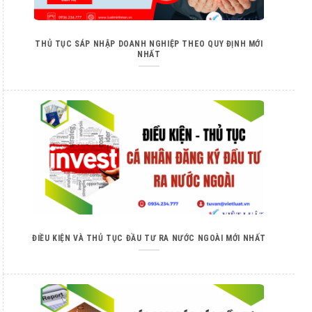
THỦ TỤC SÁP NHẬP DOANH NGHIỆP THEO QUY ĐỊNH MỚI
NHẤT
ĐIỀU KIỆN VÀ THỦ TỤC ĐẦU TƯ RA NƯỚC NGOÀI MỚI NHẤT