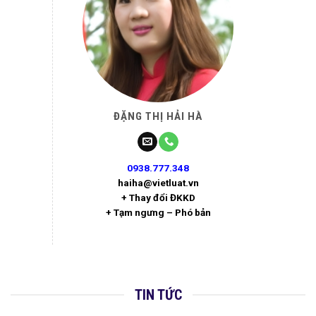
ĐẶNG THỊ HẢI HÀ
0938.777.348
haiha@vietluat.vn
+ Thay đổi ĐKKD
+ Tạm ngưng – Phó bản
TIN TỨC