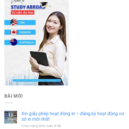
BÀI MỚI
Xin giấy phép hoạt động in – đăng ký hoạt động cơ
11
sở in mới nhất
Th6
ở
Chức năng bình luận bị tắt