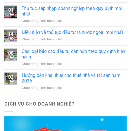
Xin
giấy
Thủ tục sáp nhập doanh nghiệp theo quy định mới
01
phép
nhất
Th6
hoạt
ở
Chức năng bình luận bị tắt
động
Thủ
in
tục
Điều kiện và thủ tục đầu tư ra nước ngoài mới nhất
–
14
sáp
đăng
Th5
ở
Chức năng bình luận bị tắt
nhập
ký
Điều
doanh
hoạt
kiện
Các loại báo cáo đầu tư cần nộp theo quy định hiện
nghiệp
động
08
và
theo
hành
cơ
Th4
thủ
quy
sở
ở
Chức năng bình luận bị tắt
tục
định
in
Các
đầu
mới
mới
loại
tư
Hướng dẫn khai thuế cho thuê nhà và tài sản năm
nhất
02
nhất
báo
ra
2026
Th4
cáo
nước
ở
Chức năng bình luận bị tắt
đầu
ngoài
Hướng
tư
mới
dẫn
cần
nhất
khai
DỊCH VỤ CHO DOANH NGHIỆP
nộp
thuế
theo
cho
quy
thuê
định
nhà
hiện
và
hành