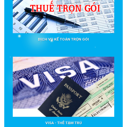
DỊCH VỤ KẾ TOÁN TRỌN GÓI
VISA - THẺ TẠM TRÚ