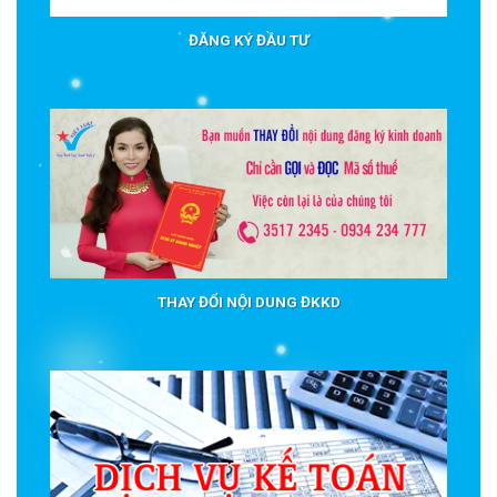
ĐĂNG KÝ ĐẦU TƯ
THAY ĐỔI NỘI DUNG ĐKKD