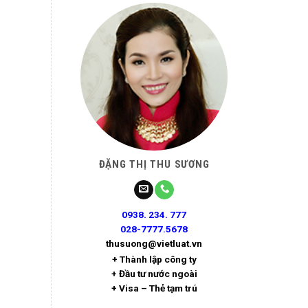
ĐẶNG THỊ THU SƯƠNG
0938. 234. 777
028-7777.5678
thusuong@vietluat.vn
+ Thành lập công ty
+ Đầu tư nước ngoài
+ Visa – Thẻ tạm trú