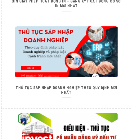
XIN GIẤY PHÉP HOẠT ĐỘNG IN – ĐĂNG KÝ HOẠT ĐỘNG CƠ SỞ
IN MỚI NHẤT
THỦ TỤC SÁP NHẬP DOANH NGHIỆP THEO QUY ĐỊNH MỚI
NHẤT