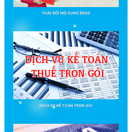
THAY ĐỔI NỘI DUNG ĐKKD
DỊCH VỤ KẾ TOÁN TRỌN GÓI