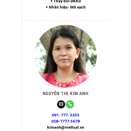
+ Thay đổi ĐKKD
+ Nhãn hiệu- Mã vạch
NGUYỄN THỊ KIM ANH
091. 777. 3253
028-7777.5678
kimanh@vietluat.vn