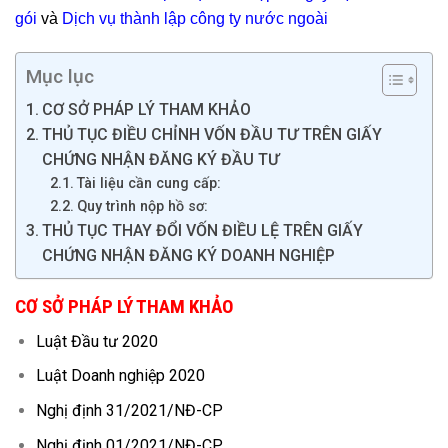
gói
và
Dịch vụ thành lập công ty nước ngoài
Mục lục
CƠ SỞ PHÁP LÝ THAM KHẢO
THỦ TỤC ĐIỀU CHỈNH VỐN ĐẦU TƯ TRÊN GIẤY
CHỨNG NHẬN ĐĂNG KÝ ĐẦU TƯ
Tài liệu cần cung cấp:
Quy trình nộp hồ sơ:
THỦ TỤC THAY ĐỔI VỐN ĐIỀU LỆ TRÊN GIẤY
CHỨNG NHẬN ĐĂNG KÝ DOANH NGHIỆP
CƠ SỞ PHÁP LÝ THAM KHẢO
Luật Đầu tư 2020
Luật Doanh nghiệp 2020
Nghị định 31/2021/NĐ-CP
Nghị định 01/2021/NĐ-CP