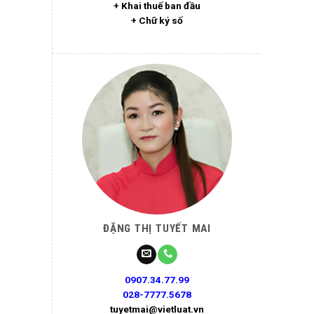
+ Khai thuế ban đầu
+ Chữ ký số
ĐẶNG THỊ TUYẾT MAI
0907.34.77.99
028-7777.5678
tuyetmai@vietluat.vn