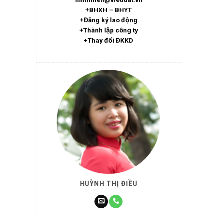
+BHXH – BHYT
+Đăng ký lao động
+Thành lập công ty
+Thay đổi ĐKKD
HUỲNH THỊ ĐIỀU