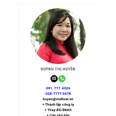
HUỲNH THỊ HUYỀN
091. 777. 4026
028-7777.5678
huyen@vietluat.vn
+ Thành lập công ty
+ Thay đổi ĐKKD
+ Cấp phó bản