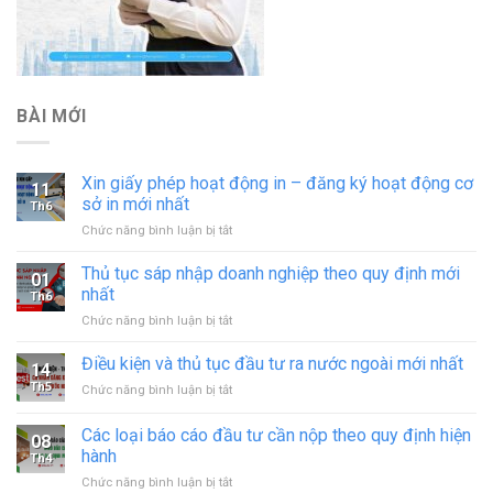
BÀI MỚI
Xin giấy phép hoạt động in – đăng ký hoạt động cơ
11
sở in mới nhất
Th6
ở
Chức năng bình luận bị tắt
Xin
giấy
Thủ tục sáp nhập doanh nghiệp theo quy định mới
01
phép
nhất
Th6
hoạt
ở
Chức năng bình luận bị tắt
động
Thủ
in
tục
Điều kiện và thủ tục đầu tư ra nước ngoài mới nhất
–
14
sáp
đăng
Th5
ở
Chức năng bình luận bị tắt
nhập
ký
Điều
doanh
hoạt
kiện
Các loại báo cáo đầu tư cần nộp theo quy định hiện
nghiệp
động
08
và
theo
hành
cơ
Th4
thủ
quy
sở
ở
Chức năng bình luận bị tắt
tục
định
in