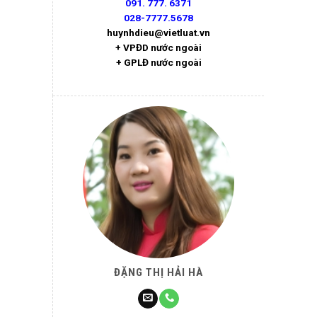
091. 777. 6371
028-7777.5678
huynhdieu@vietluat.vn
+ VPĐD nước ngoài
+ GPLĐ nước ngoài
ĐẶNG THỊ HẢI HÀ