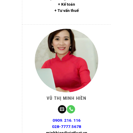
+ Kế toán
+ Tư vấn thuế
VŨ THỊ MINH HIỀN
0909. 216. 116
028-7777.5678
minhhien@vietluat.vn