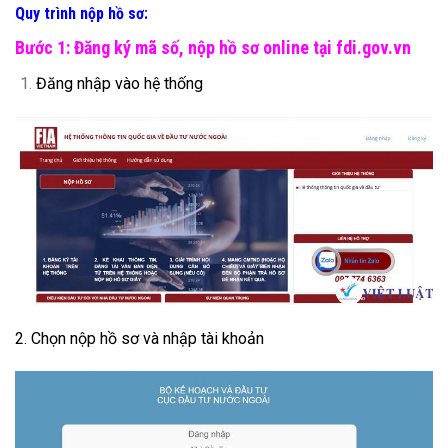
Quy trình nộp hồ sơ:
Bước 1: Đăng ký mã số, nộp hồ sơ online tại fdi.gov.vn
Đăng nhập vào hệ thống
2. Chọn nộp hồ sơ và nhập tài khoản