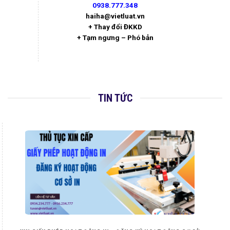
0938.777.348
haiha@vietluat.vn
+ Thay đổi ĐKKD
+ Tạm ngưng – Phó bản
TIN TỨC