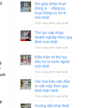
hủ
Xin giấy phép hoạt
11
động in – đăng ký
Th6
hoạt động cơ sở in
mới nhất
ở
Chức năng bình luận bị tắt
Xin
giấy
Thủ tục sáp nhập
01
phép
doanh nghiệp theo quy
Th6
hoạt
định mới nhất
động
ở
Chức năng bình luận bị tắt
in
Thủ
–
tục
đăng
Điều kiện và thủ tục
14
sáp
ký
đầu tư ra nước ngoài
g
Th5
nhập
hoạt
mới nhất
ý
doanh
động
ở
Chức năng bình luận bị tắt
nghiệp
cơ
gười
Điều
theo
sở
kiện
quy
in
Các loại báo cáo đầu
08
và
định
mới
tư cần nộp theo quy
Th4
thủ
mới
nhất
định hiện hành
tục
nhất
ở
Chức năng bình luận bị tắt
đầu
Các
tư
ợp
loại
ra
Hướng dẫn khai thuế
02