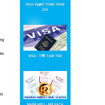
DỊCH VỤ KẾ TOÁN TRỌN
GÓI
ờng
iên
VISA - THẺ TẠM TRÚ
từ
NHÃN HIỆU - MÃ VẠCH