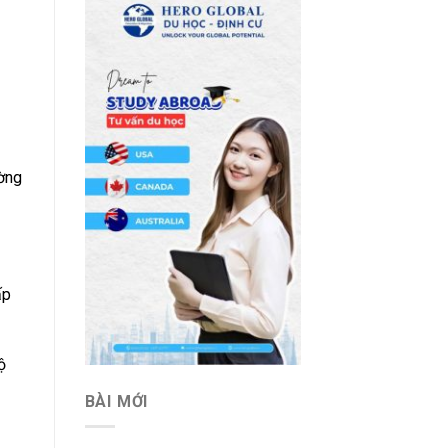
ường
ấp
ộ
BÀI MỚI