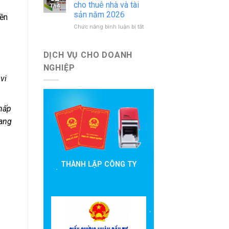
báo
nước
cho thuê nhà và tài
Th4
cáo
ngoài
sản năm 2026
yền
đầu
mới
ở
Chức năng bình luận bị tắt
tư
nhất
Hướng
cần
dẫn
nộp
khai
theo
DỊCH VỤ CHO DOANH
thuế
quy
NGHIỆP
cho
định
vi
thuê
hiện
nhà
hành
và
tài
chấp
sản
đang
năm
2026
THÀNH LẬP CÔNG TY