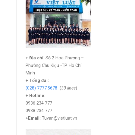
+ Địa chỉ
: Số 2 Hoa Phượng –
Phường Cầu Kiệu -TP. Hồ Chí
Minh
+
Tổng đài:
(028) 7777.5678
(
30 lines
)
+ Hotline:
0936 234 777
0938 234 777
+Email:
Tuvan@vietluat.vn