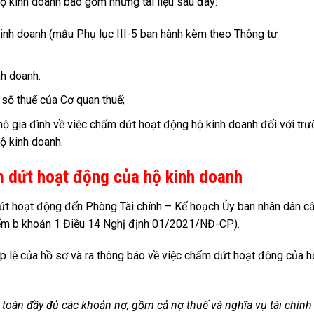
 kinh doanh bao gồm những tài liệu sau đây:
nh doanh (mẫu Phụ lục III-5 ban hành kèm theo Thông tư
h doanh.
số thuế của Cơ quan thuế;
hộ gia đình về việc chấm dứt hoạt động hộ kinh doanh đối với tr
ộ kinh doanh.
m dứt hoạt động của hộ kinh doanh
ứt hoạt động đến Phòng Tài chính – Kế hoạch Ủy ban nhân dân c
iểm b khoản 1 Điều 14 Nghị định 01/2021/NĐ-CP).
p lệ của hồ sơ và ra thông báo về việc chấm dứt hoạt động của h
toán đầy đủ các khoản nợ, gồm cả nợ thuế và nghĩa vụ tài chính