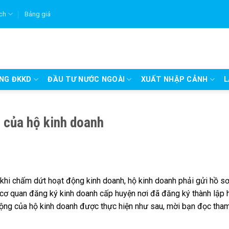
ích
Bảng giá
UNG ĐKKD
ĐẦU TƯ NƯỚC NGOÀI
XUẤT NHẬP CẢNH
L
 của hộ kinh doanh
hi chấm dứt hoạt động kinh doanh, hộ kinh doanh phải gửi hồ s
cơ quan đăng ký kinh doanh cấp huyện nơi đã đăng ký thành lập 
động của hộ kinh doanh được thực hiện như sau, mời bạn đọc tha