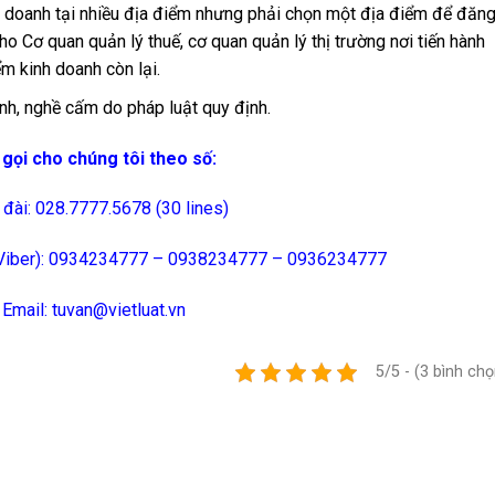
h doanh tại nhiều địa điểm nhưng phải chọn một địa điểm để đăng
ho Cơ quan quản lý thuế, cơ quan quản lý thị trường nơi tiến hành
m kinh doanh còn lại.
nh, nghề cấm do pháp luật quy định.
 gọi cho chúng tôi theo số:
đài: 028.7777.5678 (30 lines)
o/Viber): 0934234777 – 0938234777 – 0936234777
Email: tuvan@vietluat.vn
5/5 - (3 bình chọ