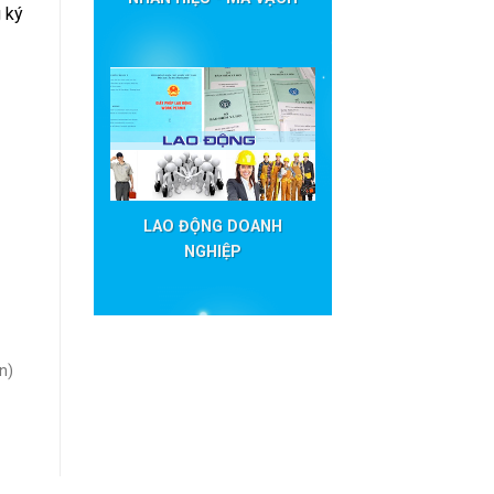
 ký
LAO ĐỘNG DOANH
NGHIỆP
n)