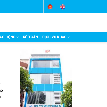
AO ĐỘNG
KẾ TOÁN
DỊCH VỤ KHÁC
ơ
hộ
m