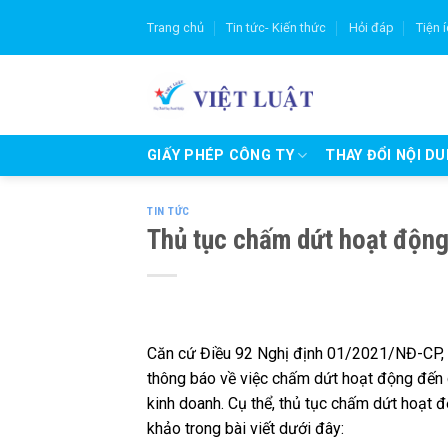
Skip
Trang chủ
Tin tức- Kiến thức
Hỏi đáp
Tiện 
to
content
GIẤY PHÉP CÔNG TY
THAY ĐỔI NỘI D
TIN TỨC
Thủ tục chấm dứt hoạt động
Căn cứ Điều 92 Nghị định 01/2021/NĐ-CP, k
thông báo về việc chấm dứt hoạt động đến 
kinh doanh. Cụ thể, thủ tục chấm dứt hoạt 
khảo trong bài viết dưới đây: