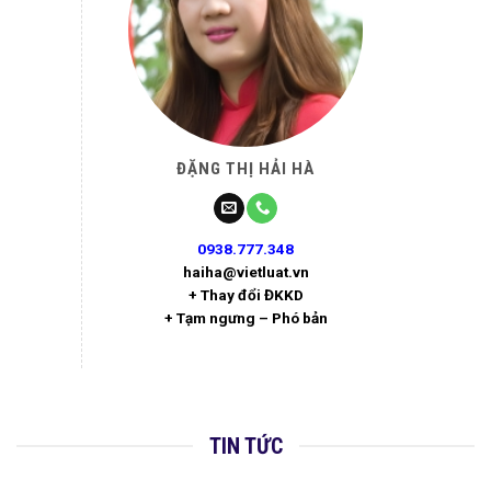
ĐẶNG THỊ HẢI HÀ
0938.777.348
haiha@vietluat.vn
+ Thay đổi ĐKKD
+ Tạm ngưng – Phó bản
TIN TỨC