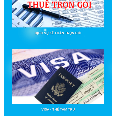
DỊCH VỤ KẾ TOÁN TRỌN GÓI
VISA - THẺ TẠM TRÚ