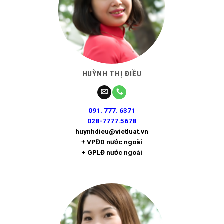
HUỲNH THỊ ĐIỀU
091. 777. 6371
028-7777.5678
huynhdieu@vietluat.vn
+ VPĐD nước ngoài
+ GPLĐ nước ngoài