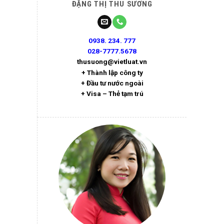
ĐẶNG THỊ THU SƯƠNG
0938. 234. 777
028-7777.5678
thusuong@vietluat.vn
+ Thành lập công ty
+ Đầu tư nước ngoài
+ Visa – Thẻ tạm trú