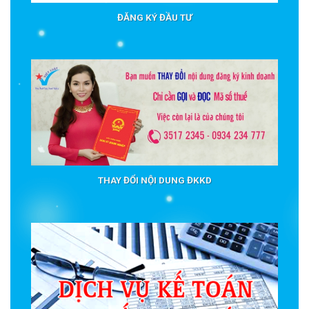
ĐĂNG KÝ ĐẦU TƯ
THAY ĐỔI NỘI DUNG ĐKKD