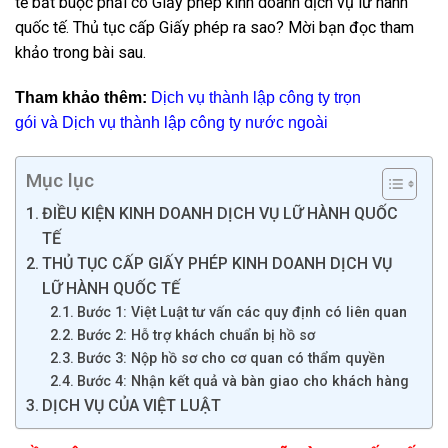
tế bắt buộc phải có Giấy phép kinh doanh dịch vụ lữ hành
quốc tế. Thủ tục cấp Giấy phép ra sao? Mời bạn đọc tham
khảo trong bài sau.
Tham khảo thêm:
Dịch vụ thành lập công ty trọn
gói
và
Dịch vụ thành lập công ty nước ngoài
Mục lục
ĐIỀU KIỆN KINH DOANH DỊCH VỤ LỮ HÀNH QUỐC
TẾ
THỦ TỤC CẤP GIẤY PHÉP KINH DOANH DỊCH VỤ
LỮ HÀNH QUỐC TẾ
Bước 1: Việt Luật tư vấn các quy định có liên quan
Bước 2: Hỗ trợ khách chuẩn bị hồ sơ
Bước 3: Nộp hồ sơ cho cơ quan có thẩm quyền
Bước 4: Nhận kết quả và bàn giao cho khách hàng
DỊCH VỤ CỦA VIỆT LUẬT