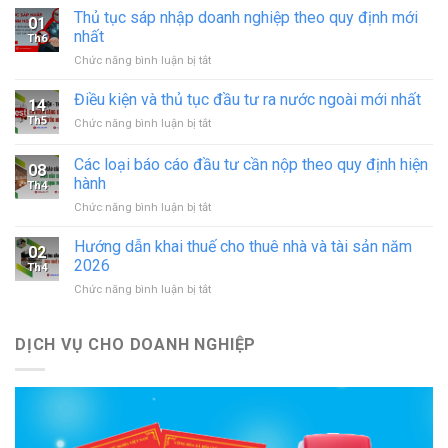
giấy
Thủ tục sáp nhập doanh nghiệp theo quy định mới
01
phép
nhất
Th6
hoạt
ở
Chức năng bình luận bị tắt
động
Thủ
in
tục
Điều kiện và thủ tục đầu tư ra nước ngoài mới nhất
–
14
sáp
đăng
Th5
ở
Chức năng bình luận bị tắt
nhập
ký
Điều
doanh
hoạt
kiện
Các loại báo cáo đầu tư cần nộp theo quy định hiện
nghiệp
động
08
và
theo
hành
cơ
Th4
thủ
quy
sở
ở
Chức năng bình luận bị tắt
tục
định
in
Các
đầu
mới
mới
loại
tư
Hướng dẫn khai thuế cho thuê nhà và tài sản năm
nhất
02
nhất
báo
ra
2026
Th4
cáo
nước
ở
Chức năng bình luận bị tắt
đầu
ngoài
Hướng
tư
mới
dẫn
cần
nhất
khai
DỊCH VỤ CHO DOANH NGHIỆP
nộp
thuế
theo
cho
quy
thuê
định
nhà
hiện
và
hành
tài