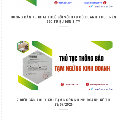
HƯỚNG DẪN KÊ KHAI THUẾ ĐỐI VỚI HKD CÓ DOANH THU TRÊN
500 TRIỆU ĐẾN 3 TỶ
7 ĐIỀU CẦN LƯU Ý KHI TẠM NGỪNG KINH DOANH KỂ TỪ
23/07/2026