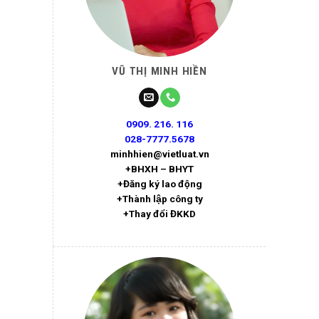
VŨ THỊ MINH HIỀN
0909. 216. 116
028-7777.5678
minhhien@vietluat.vn
+BHXH – BHYT
+Đăng ký lao động
+Thành lập công ty
+Thay đổi ĐKKD