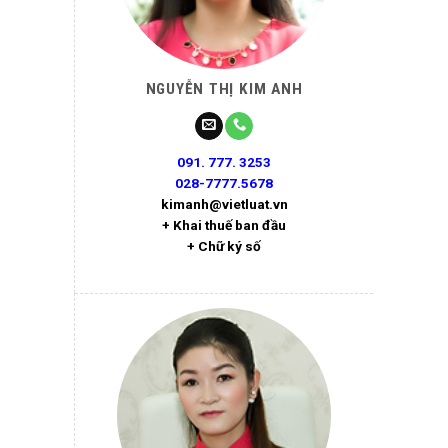
NGUYỄN THỊ KIM ANH
091. 777. 3253
028-7777.5678
kimanh@vietluat.vn
+ Khai thuế ban đầu
+ Chữ ký số