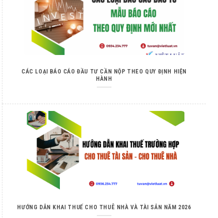
CÁC LOẠI BÁO CÁO ĐẦU TƯ CẦN NỘP THEO QUY ĐỊNH HIỆN
HÀNH
HƯỚNG DẪN KHAI THUẾ CHO THUÊ NHÀ VÀ TÀI SẢN NĂM 2026