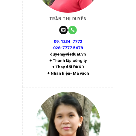
TRẦN THỊ DUYÊN
09. 1234. 7772
028-7777.5678
duyen@vietluat.vn
+ Thành lập công ty
+ Thay đổi ĐKKD
+ Nhãn hiệu- Mã vạch