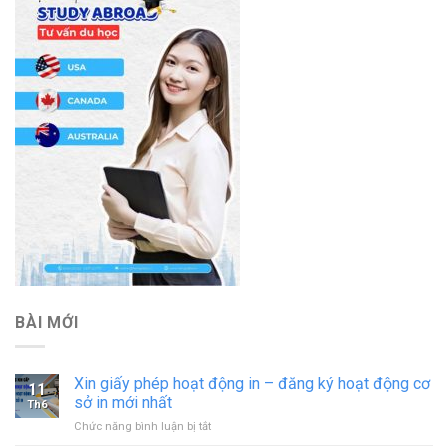
BÀI MỚI
Xin giấy phép hoạt động in – đăng ký hoạt động cơ
11
sở in mới nhất
Th6
ở
Chức năng bình luận bị tắt
Xin