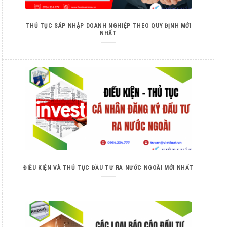
THỦ TỤC SÁP NHẬP DOANH NGHIỆP THEO QUY ĐỊNH MỚI
NHẤT
ĐIỀU KIỆN VÀ THỦ TỤC ĐẦU TƯ RA NƯỚC NGOÀI MỚI NHẤT