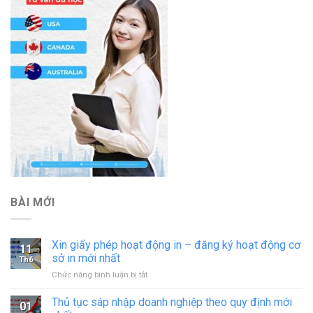
BÀI MỚI
Xin giấy phép hoạt động in – đăng ký hoạt động cơ
11
sở in mới nhất
Th6
ở
Chức năng bình luận bị tắt
Xin
giấy
Thủ tục sáp nhập doanh nghiệp theo quy định mới
01
phép