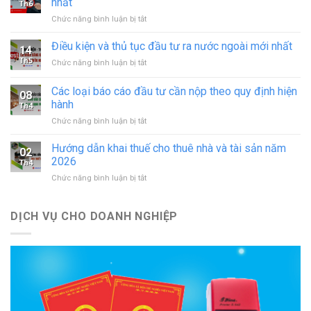
nhất
Th6
hoạt
ở
Chức năng bình luận bị tắt
động
Thủ
in
tục
Điều kiện và thủ tục đầu tư ra nước ngoài mới nhất
–
14
sáp
đăng
Th5
ở
Chức năng bình luận bị tắt
nhập
ký
Điều
doanh
hoạt
kiện
Các loại báo cáo đầu tư cần nộp theo quy định hiện
nghiệp
động
08
và
theo
hành
cơ
Th4
thủ
quy
sở
ở
Chức năng bình luận bị tắt
tục
định
in
Các
đầu
mới
mới
loại
tư
Hướng dẫn khai thuế cho thuê nhà và tài sản năm
nhất
02
nhất
báo
ra
2026
Th4
cáo
nước
ở
Chức năng bình luận bị tắt
đầu
ngoài
Hướng
tư
mới
dẫn
cần
nhất
khai
DỊCH VỤ CHO DOANH NGHIỆP
nộp
thuế
theo
cho
quy
thuê
định
nhà
hiện
và
hành
tài
sản
năm