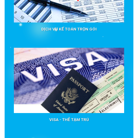
DỊCH VỤ KẾ TOÁN TRỌN GÓI
VISA - THẺ TẠM TRÚ