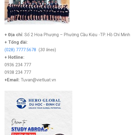
+ Địa chỉ
: Số 2 Hoa Phượng – Phường Cầu Kiệu -TP. Hồ Chí Minh
+
Tổng đài:
(028) 7777.5678
(
30 lines
)
+ Hotline:
0936 234 777
0938 234 777
+Email:
Tuvan@vietluat.vn