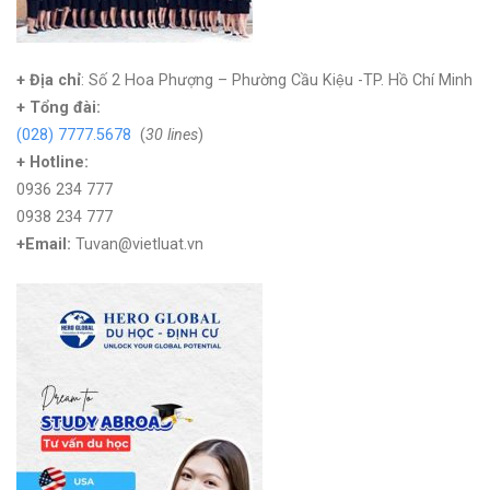
+ Địa chỉ
: Số 2 Hoa Phượng – Phường Cầu Kiệu -TP. Hồ Chí Minh
+
Tổng đài:
(028) 7777.5678
(
30 lines
)
+ Hotline:
0936 234 777
0938 234 777
+Email:
Tuvan@vietluat.vn