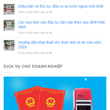
Thủ
in
tục
Điều kiện và thủ tục đầu tư ra nước ngoài mới nhất
–
14
sáp
đăng
Th5
ở
Chức năng bình luận bị tắt
nhập
ký
Điều
doanh
hoạt
kiện
Các loại báo cáo đầu tư cần nộp theo quy định hiện
nghiệp
động
08
và
theo
hành
cơ
Th4
thủ
quy
sở
ở
Chức năng bình luận bị tắt
tục
định
in
Các
đầu
mới
mới
loại
tư
Hướng dẫn khai thuế cho thuê nhà và tài sản năm
nhất
02
nhất
báo
ra
2026
Th4
cáo
nước
ở
Chức năng bình luận bị tắt
đầu
ngoài
Hướng
tư
mới
dẫn
cần
nhất
khai
DỊCH VỤ CHO DOANH NGHIỆP
nộp
thuế
theo
cho
quy
thuê
định
nhà
hiện
và
hành
tài
sản
năm
2026