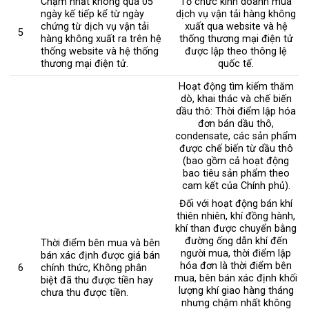
Chậm nhất không quá 05
Tổ chức kinh doanh mua
ngày kế tiếp kể từ ngày
dịch vụ vận tải hàng không
chứng từ dịch vụ vận tải
xuất qua website và hệ
5
hàng không xuất ra trên hệ
thống thương mại điện tử
thống website và hệ thống
được lập theo thông lệ
thương mại điện tử.
quốc tế.
Hoạt động tìm kiếm thăm
dò, khai thác và chế biến
dầu thô: Thời điểm lập hóa
đơn bán dầu thô,
condensate, các sản phẩm
được chế biến từ dầu thô
(bao gồm cả hoạt động
bao tiêu sản phẩm theo
cam kết của Chính phủ).
Đối với hoạt động bán khí
thiên nhiên, khí đồng hành,
khí than được chuyển bằng
đường ống dẫn khí đến
Thời điểm bên mua và bên
người mua, thời điểm lập
bán xác định được giá bán
hóa đơn là thời điểm bên
6
chính thức, Không phân
mua, bên bán xác định khối
biệt đã thu được tiền hay
lượng khí giao hàng tháng
chưa thu được tiền.
nhưng chậm nhất không