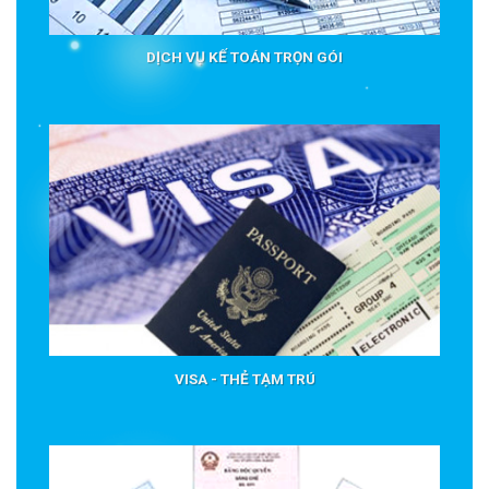
DỊCH VỤ KẾ TOÁN TRỌN GÓI
VISA - THẺ TẠM TRÚ