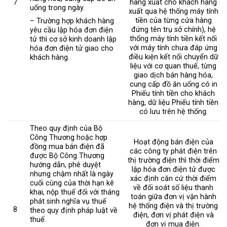
7
hàng xuất cho khách hàng
uống trong ngày.
xuất qua hệ thống máy tính
tiền của từng cửa hàng
– Trường hợp khách hàng
đứng tên trụ sở chính), hệ
yêu cầu lập hóa đơn điện
thống máy tính tiền kết nối
tử thì cơ sở kinh doanh lập
với máy tính chưa đáp ứng
hóa đơn điện tử giao cho
điều kiện kết nối chuyển dữ
khách hàng.
liệu với cơ quan thuế, từng
giao dịch bán hàng hóa,
cung cấp đồ ăn uống có in
Phiếu tính tiền cho khách
hàng, dữ liệu Phiếu tính tiền
có lưu trên hệ thống.
Theo quy định của Bộ
Công Thương hoặc hợp
Hoạt động bán điện của
đồng mua bán điện đã
các công ty phát điện trên
được Bộ Công Thương
thị trường điện thì thời điểm
hướng dẫn, phê duyệt
lập hóa đơn điện tử được
nhưng chậm nhất là ngày
xác định căn cứ thời điểm
cuối cùng của thời hạn kê
về đối soát số liệu thanh
khai, nộp thuế đối với tháng
toán giữa đơn vị vận hành
phát sinh nghĩa vụ thuế
hệ thống điện và thị trường
8
theo quy định pháp luật về
điện, đơn vị phát điện và
thuế.
đơn vị mua điện.