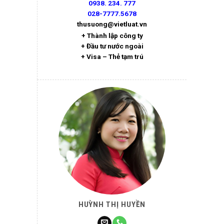
0938. 234. 777
028-7777.5678
thusuong@vietluat.vn
+ Thành lập công ty
+ Đầu tư nước ngoài
+ Visa – Thẻ tạm trú
HUỲNH THỊ HUYỀN