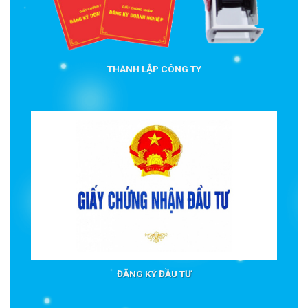
THÀNH LẬP CÔNG TY
ĐĂNG KÝ ĐẦU TƯ