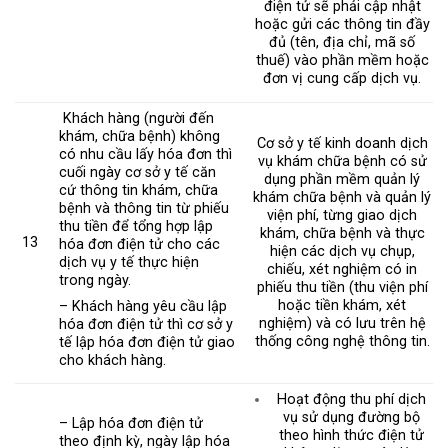
điện tử sẽ phải cập nhật
hoặc gửi các thông tin đầy
đủ (tên, địa chỉ, mã số
thuế) vào phần mềm hoặc
đơn vị cung cấp dịch vụ.
Khách hàng (người đến
khám, chữa bệnh) không
Cơ sở y tế kinh doanh dịch
có nhu cầu lấy hóa đơn thì
vụ khám chữa bệnh có sử
cuối ngày cơ sở y tế căn
dụng phần mềm quản lý
cứ thông tin khám, chữa
khám chữa bệnh và quản lý
bệnh và thông tin từ phiếu
viện phí, từng giao dịch
thu tiền để tổng hợp lập
khám, chữa bệnh và thực
13
hóa đơn điện tử cho các
hiện các dịch vụ chụp,
dịch vụ y tế thực hiện
chiếu, xét nghiệm có in
trong ngày.
phiếu thu tiền (thu viện phí
hoặc tiền khám, xét
– Khách hàng yêu cầu lập
nghiệm) và có lưu trên hệ
hóa đơn điện tử thì cơ sở y
thống công nghệ thông tin.
tế lập hóa đơn điện tử giao
cho khách hàng.
Hoạt động thu phí dịch
vụ sử dụng đường bộ
– Lập hóa đơn điện tử
theo hình thức điện tử
theo định kỳ, ngày lập hóa