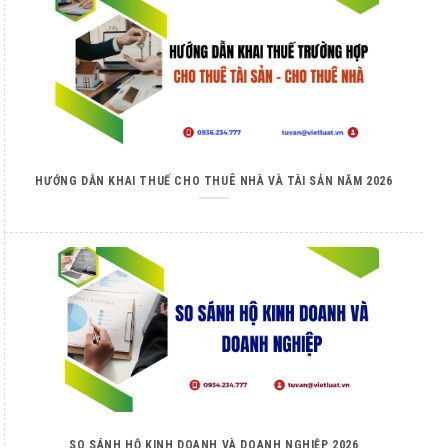
HƯỚNG DẪN KHAI THUẾ CHO THUÊ NHÀ VÀ TÀI SẢN NĂM 2026
SO SÁNH HỘ KINH DOANH VÀ DOANH NGHIỆP 2026