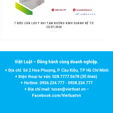
7 ĐIỀU CẦN LƯU Ý KHI TẠM NGỪNG KINH DOANH KỂ TỪ
23/07/2026
Việt Luật – Đồng hành cùng doanh nghiệp.
+ Địa chỉ: Số 2 Hoa Phượng, P. Cầu Kiệu, TP Hồ Chí Minh
+ Điện thoại tư vấn: 028.7777.5678 (
30 lines
)
+ Hotline: 0936.234.777 - 0938.234.777
+ Địa chỉ mail: tuvan@vietluat.vn –
Facebook.com/Vietluatvn