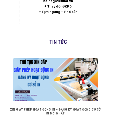
haiha@vietluat.vn
+ Thay đổi ĐKKD
+ Tạm ngưng – Phó bản
TIN TỨC
XIN GIẤY PHÉP HOẠT ĐỘNG IN – ĐĂNG KÝ HOẠT ĐỘNG CƠ SỞ
IN MỚI NHẤT