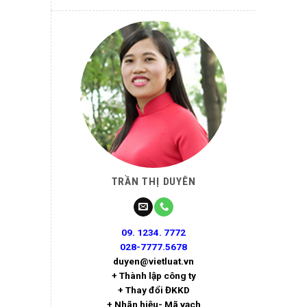
TRẦN THỊ DUYÊN
09. 1234. 7772
028-7777.5678
duyen@vietluat.vn
+ Thành lập công ty
+ Thay đổi ĐKKD
+ Nhãn hiệu- Mã vạch