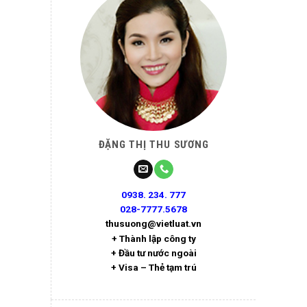
ĐẶNG THỊ THU SƯƠNG
0938. 234. 777
028-7777.5678
thusuong@vietluat.vn
+ Thành lập công ty
+ Đầu tư nước ngoài
+ Visa – Thẻ tạm trú