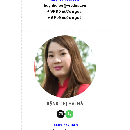
huynhdieu@vietluat.vn
+ VPĐD nước ngoài
+ GPLĐ nước ngoài
ĐẶNG THỊ HẢI HÀ
0938.777.348