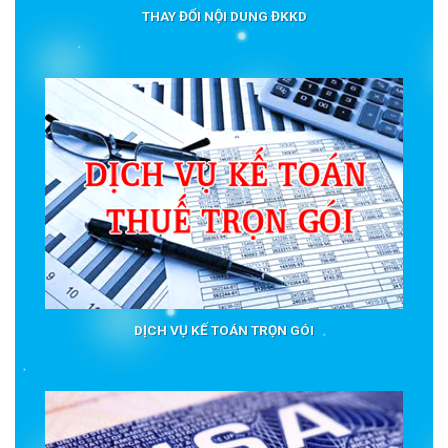
THAY ĐỔI NỘI DUNG ĐKKD
DỊCH VỤ KẾ TOÁN TRỌN GÓI