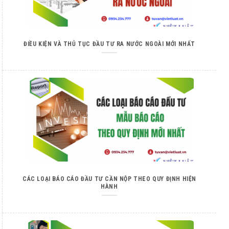
ĐIỀU KIỆN VÀ THỦ TỤC ĐẦU TƯ RA NƯỚC NGOÀI MỚI NHẤT
CÁC LOẠI BÁO CÁO ĐẦU TƯ CẦN NỘP THEO QUY ĐỊNH HIỆN
HÀNH