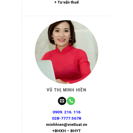
+ Tư vấn thuế
VŨ THỊ MINH HIỀN
0909. 216. 116
028-7777.5678
minhhien@vietluat.vn
+BHXH – BHYT