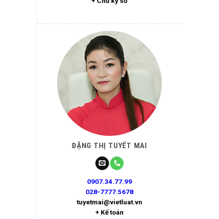
+ Chữ ký số
ĐẶNG THỊ TUYẾT MAI
0907.34.77.99
028-7777.5678
tuyetmai@vietluat.vn
+ Kế toán