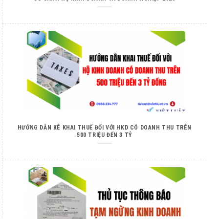
HƯỚNG DẪN KÊ KHAI THUẾ ĐỐI VỚI HKD CÓ DOANH THU TRÊN
500 TRIỆU ĐẾN 3 TỶ