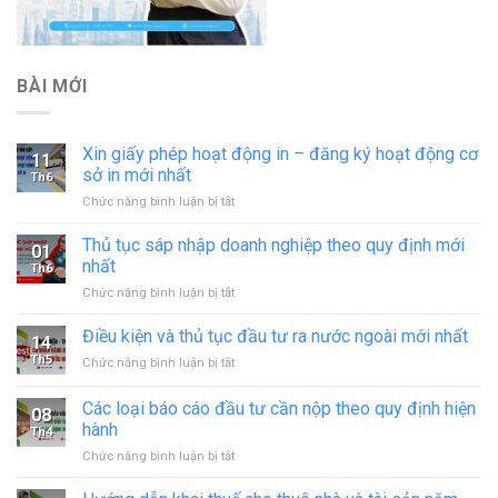
BÀI MỚI
Xin giấy phép hoạt động in – đăng ký hoạt động cơ
11
sở in mới nhất
Th6
ở
Chức năng bình luận bị tắt
Xin
giấy
Thủ tục sáp nhập doanh nghiệp theo quy định mới
01
phép
nhất
Th6
hoạt
ở
Chức năng bình luận bị tắt
động
Thủ
in
tục
Điều kiện và thủ tục đầu tư ra nước ngoài mới nhất
–
14
sáp
đăng
Th5
ở
Chức năng bình luận bị tắt
nhập
ký
Điều
doanh
hoạt
kiện
Các loại báo cáo đầu tư cần nộp theo quy định hiện
nghiệp
động
08
và
theo
hành
cơ
Th4
thủ
quy
sở
ở
Chức năng bình luận bị tắt
tục
định
in
Các
đầu
mới
mới
loại
tư