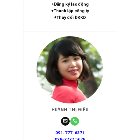
+Đăng ký lao động
+Thành lập công ty
+Thay đổi ĐKKD
HUỲNH THỊ ĐIỀU
091. 777. 6371
028-7777.5678