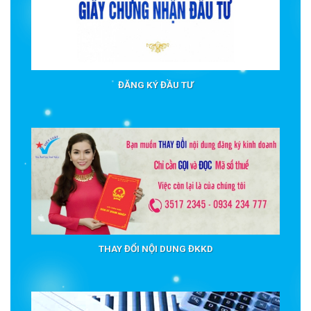
ĐĂNG KÝ ĐẦU TƯ
THAY ĐỔI NỘI DUNG ĐKKD