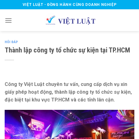
Skip
VIỆT LUẬT - ĐỒNG HÀNH CÙNG DOANH NGHIỆP
to
content
HỎI ĐÁP
Thành lập công ty tổ chức sự kiện tại TP.HCM
Công ty Việt Luật chuyên tư vấn, cung cấp dịch vụ xin
giấy phép hoạt động, thành lập công ty tổ chức sự kiện,
đặc biệt tại khu vực TP.HCM và các tỉnh lân cận.