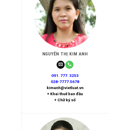
NGUYỄN THỊ KIM ANH
091. 777. 3253
028-7777.5678
kimanh@vietluat.vn
+ Khai thuế ban đầu
+ Chữ ký số