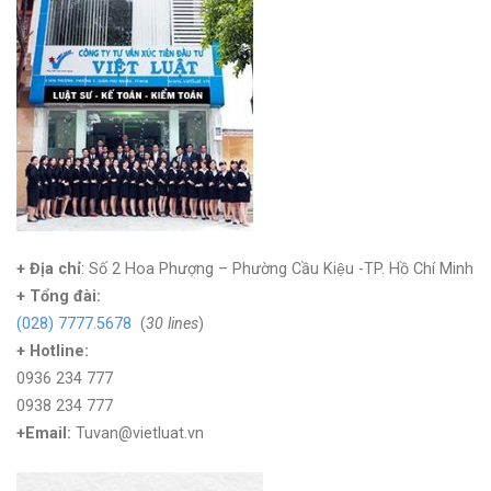
+ Địa chỉ
: Số 2 Hoa Phượng – Phường Cầu Kiệu -TP. Hồ Chí Minh
+
Tổng đài:
(028) 7777.5678
(
30 lines
)
+ Hotline:
0936 234 777
0938 234 777
+Email:
Tuvan@vietluat.vn