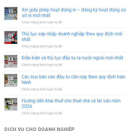
Xin giấy phép hoạt động in – đăng ký hoạt động cơ
11
sở in mới nhất
Th6
ở
Chức năng bình luận bị tắt
Xin
giấy
Thủ tục sáp nhập doanh nghiệp theo quy định mới
01
phép
nhất
Th6
hoạt
ở
Chức năng bình luận bị tắt
động
Thủ
in
tục
Điều kiện và thủ tục đầu tư ra nước ngoài mới nhất
–
14
sáp
đăng
Th5
ở
Chức năng bình luận bị tắt
nhập
ký
Điều
doanh
hoạt
kiện
Các loại báo cáo đầu tư cần nộp theo quy định hiện
nghiệp
động
08
và
theo
hành
cơ
Th4
thủ
quy
sở
ở
Chức năng bình luận bị tắt
tục
định
in
Các
đầu
mới
mới
loại
tư
Hướng dẫn khai thuế cho thuê nhà và tài sản năm
nhất
02
nhất
báo
ra
2026
Th4
cáo
nước
ở
Chức năng bình luận bị tắt
đầu
ngoài
Hướng
tư
mới
dẫn
cần
nhất
khai
DỊCH VỤ CHO DOANH NGHIỆP
nộp