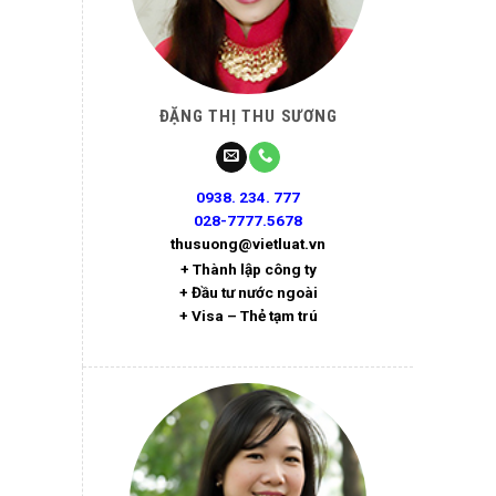
ĐẶNG THỊ THU SƯƠNG
0938. 234. 777
028-7777.5678
thusuong@vietluat.vn
+ Thành lập công ty
+ Đầu tư nước ngoài
+ Visa – Thẻ tạm trú